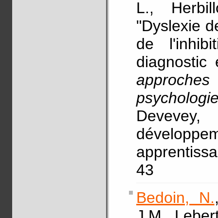
L., Herbi
"Dyslexie de
de l'inhib
diagnostic 
approche
psychologi
Devevey,
développe
apprentissa
43
Bedoin, N.
J.M., Lebert,