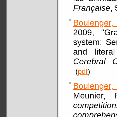
Française
,
Boulenger, 
2009, "Gr
system: Se
and litera
Cerebral C
(
pdf
)
Boulenger,
Meunier, 
competiti
comprehen