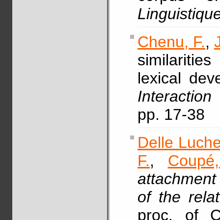
Linguistiqu
Chenu, F.
,
similaritie
lexical de
Interactio
pp. 17-38
Delle Luche
F.
,
Coupé
attachment 
of the rela
proc. of