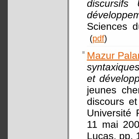
discursifs
développe
Sciences d
(
pdf
)
Mazur Palan
syntaxiques
et dévelop
jeunes che
discours et
Université 
11 mai 200
Lucas, pp.