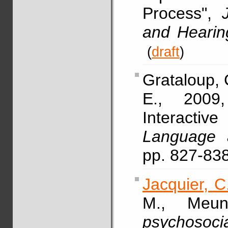
Process",
and Hearin
(
draft
)
Grataloup, C
E., 2009
Interactiv
Language 
pp. 827-83
Jacquier, C
M., Meun
psychosocia