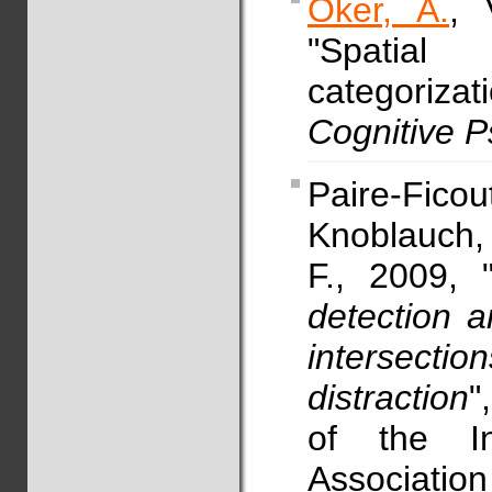
Oker, A.
, 
"Spatial 
categoriza
Cognitive 
Paire-Fico
Knoblauch, 
F., 2009, 
detection a
intersec
distraction
"
of the Int
Associat