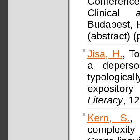
Conference 
Clinical a
Budapest, H
(abstract) 
Jisa, H.
, T
a deperso
typological
expository
Literacy
, 1
Kern, S.
,
complexity