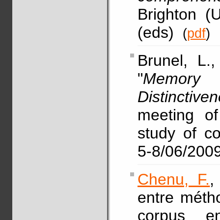
Brighton (
(eds)
(
pdf
)
Brunel, L.
"
Memory 
Distinctive
meeting of 
study of c
5-8/06/2009
Chenu, F.
entre métho
corpus e