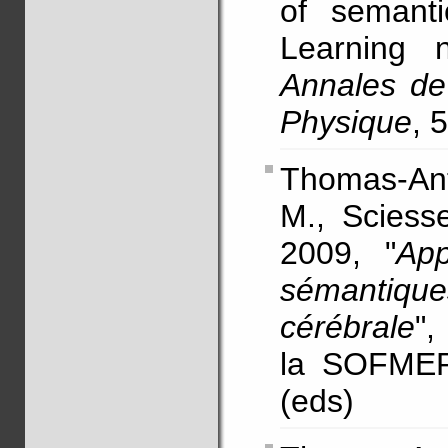
of semanti
Learning 
Annales de
Physique
, 
Thomas-Anté
M., Sciesse
2009, "
App
sémantique
cérébrale
",
la SOFMER
(eds)