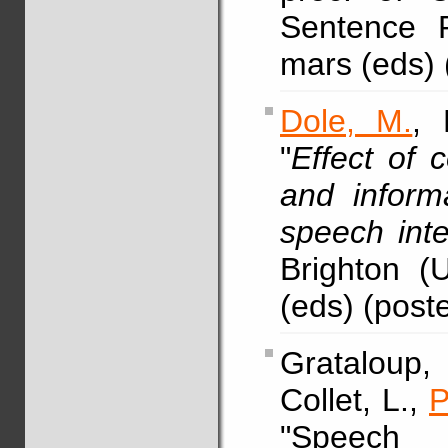
Sentence P
mars (eds) 
Dole, M.
, 
"
Effect of 
and inform
speech intell
Brighton (
(eds) (post
Grataloup,
Collet, L.,
P
"Speech P