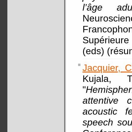
l’âge adul
Neurosc
Francoph
Supérieure
(eds) (résu
Jacquier, C
Kujala, 
"
Hemispheri
attentive 
acoustic 
speech so