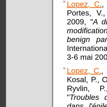
Lopez, C.
,
Portes, V.,
2009, "
A di
modificatio
benign par
Internation
3-6 mai 200
Lopez, C.
,
Kosal, P., 
Ryvlin, P
"
Troubles d
dans l'épi