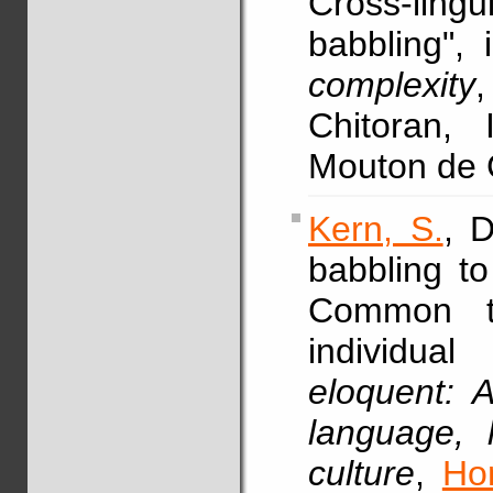
Cross-lingu
babbling",
complexity
Chitoran, 
Mouton de 
Kern, S.
, D
babbling to
Common t
individua
eloquent: 
language,
culture
,
Ho