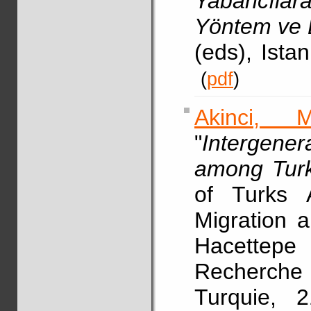
Yabancılar
Yöntem ve 
(eds), Ista
(
pdf
)
Akinci, M
"
Intergener
among Turk
of Turks
Migration a
Hacettep
Recherche 
Turquie, 