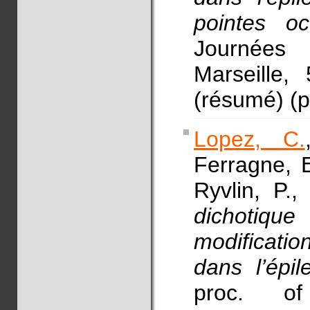
pointes occ
Journées 
Marseille
(résumé) (p
Lopez, C.
Ferragne, E
Ryvlin, P.,
dichotiq
modificati
dans l’épi
proc. of