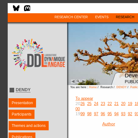
RESEARCH CENTER
EVENTS
RESEARCH
Deve
PUBLI
You are here :
Home
/ Research /
DENDY
/
Public
DENDY
To appear
Presentation
20
26
25
24
23
22
21
20
19
1
00
19
99
98
97
96
95
94
93
92
9
Participants
Author
Themes and actions
Publications