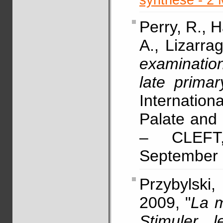
synthèse - 2
Perry, R., 
A., Lizarrag
examinatio
late primar
Internatio
Palate and 
– CLEFT,
September 
Przybylski
2009, "
La m
Stimuler l