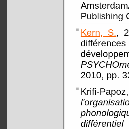
Amsterdam/
Publishing
Kern, S.
, 
différenc
dévelop
PSYCHOmé
2010, pp. 3
Krifi-Papo
l'organisa
phonologiqu
différenti