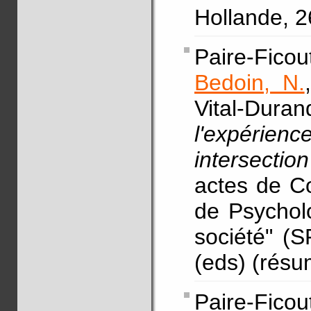
Hollande, 2
Paire-Ficou
Bedoin, N.
Vital-Dur
l'expérien
intersecti
actes de C
de Psychol
société" (S
(eds) (résu
Paire-Ficou