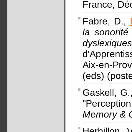
France, Dé
Fabre, D.,
la sonorité
dyslexiques
d'Apprentis
Aix-en-Pro
(eds) (poste
Gaskell, G.,
"Perception
Memory & C
Herbillon, 