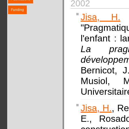
2002
Funding
Jisa, H.
&
"Pragmatiqu
l'enfant : l
La pragm
développeme
Bernicot, J
Musiol, 
Universitai
Jisa, H.
, Re
E., Rosado