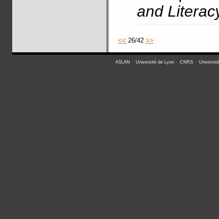
and Literac
<<
26/42
>>
ASLAN
-
Université de Lyon
-
CNRS
-
Universit