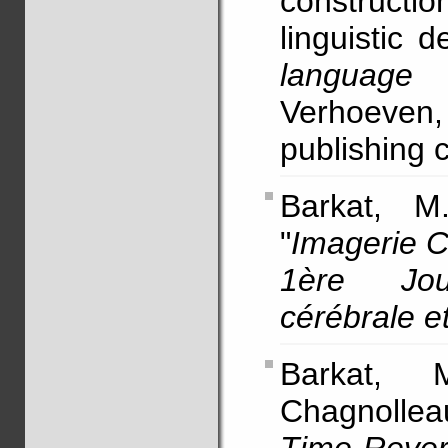
constructi
linguistic 
language 
Verhoeven
publishin
Barkat, M
"
Imagerie C
1ère Jou
cérébrale e
Barkat, 
Chagnollea