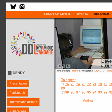
RESEARCH CENTER
EVENTS
RESEARCH
Deve
PUBLI
You are here :
Home
/ Research /
DENDY
/
Public
DENDY
To appear
Presentation
20
26
25
24
23
22
21
20
19
1
00
19
99
98
97
96
95
94
93
92
9
Participants
Author
Themes and actions
Publications