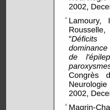
2002, Decem
Lamoury, I
Rousselle
"
Déficits
dominance 
de l'épile
paroxysme
Congrès d
Neurologie
2002, Dece
Magrin-Ch