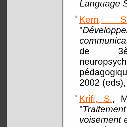
Language S
Kern, S
"
Dévelop
communicat
de 3è
neuropsy
pédagogiqu
2002 (eds),
Krifi, S.
, M
"
Traiteme
voisement e