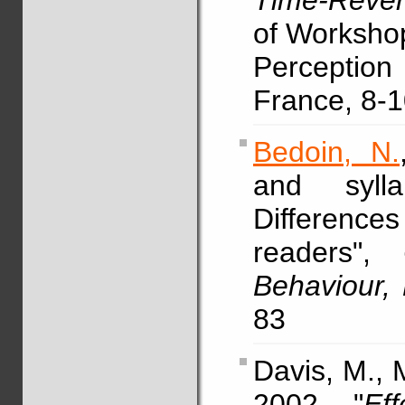
Time-Reve
of Workshop
Perception
France, 8-1
Bedoin, N.
and sylla
Difference
readers",
Behaviour, 
83
Davis, M., 
2002, "
Ef