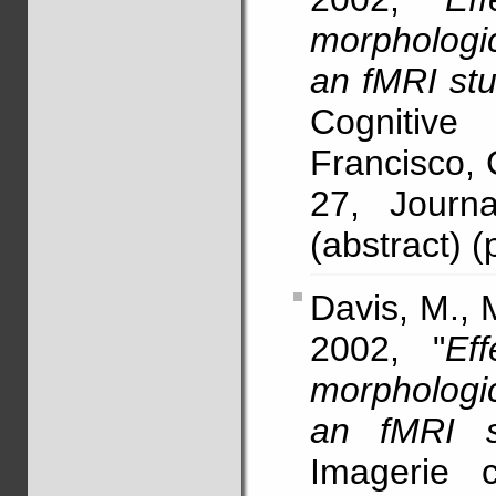
morphologic
an fMRI st
Cognitive
Francisco, 
27, Journa
(abstract) (
Davis, M., 
2002, "
Ef
morphologic
an fMRI 
Imagerie 