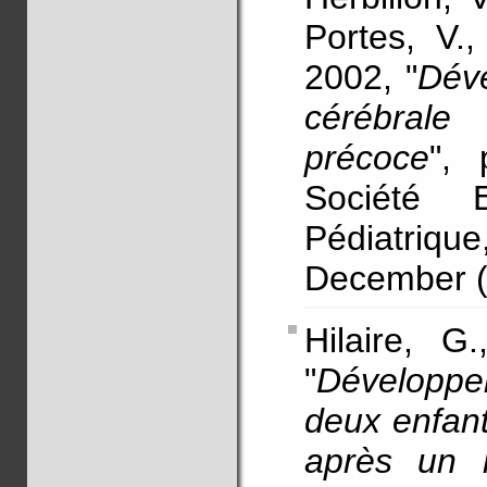
Portes, V.,
2002, "
Déve
cérébral
précoce
", 
Société 
Pédiatri
December (e
Hilaire, G
"
Développe
deux enfant
après un i