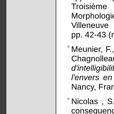
Troisièm
Morphologi
Villeneuv
pp. 42-43 
Meunier, F.
Chagnol
d'intelligi
l'envers en
Nancy, Fran
Nicolas , S
consequenc