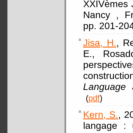
XXIVèmes J
Nancy , Fr
pp. 201-20
Jisa, H.
, Re
E., Rosado
perspecti
constructi
Language 
(
pdf
)
Kern, S.
, 2
langage : 