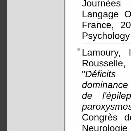
Journées 
Langage Or
France, 20
Psychology 
Lamoury, I
Rousselle
"
Déficits
dominance 
de l'épile
paroxysmes
Congrès d
Neurologie