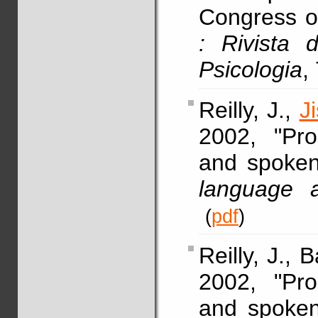
Congress o
: Rivista 
Psicologia
,
Reilly, J.,
J
2002, "Prop
and spoke
language a
(
pdf
)
Reilly, J., 
2002, "Prop
and spoke