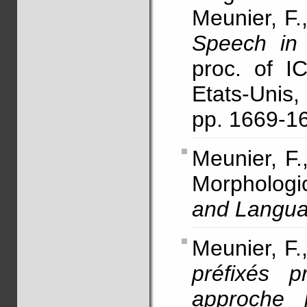
Meunier, F.
Speech in 
proc. of I
Etats-Unis
pp. 1669-1
Meunier, F.
Morphologi
and Langu
Meunier, F.
préfixés p
approche p