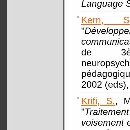
Language S
Kern, S
"
Dévelop
communicat
de 3è
neuropsy
pédagogiqu
2002 (eds),
Krifi, S.
, M
"
Traiteme
voisement e