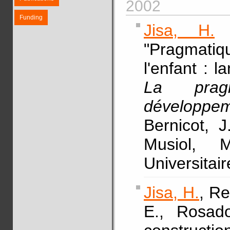
2002
Funding
Jisa, H.
&
"Pragmatiqu
l'enfant : l
La pragm
développeme
Bernicot, J
Musiol, 
Universitai
Jisa, H.
, Re
E., Rosado