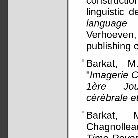
constructi
linguistic 
language 
Verhoeven
publishin
Barkat, M
"
Imagerie C
1ère Jou
cérébrale e
Barkat, 
Chagnollea