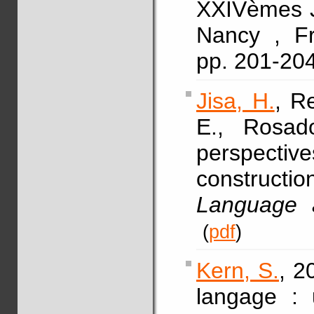
XXIVèmes J
Nancy , Fr
pp. 201-20
Jisa, H.
, Re
E., Rosado
perspecti
constructi
Language 
(
pdf
)
Kern, S.
, 2
langage : 