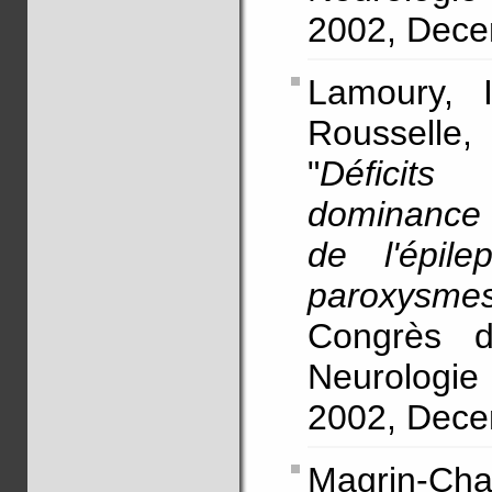
2002, Decem
Lamoury, I
Rousselle
"
Déficits
dominance 
de l'épile
paroxysme
Congrès d
Neurologie
2002, Dece
Magrin-Ch