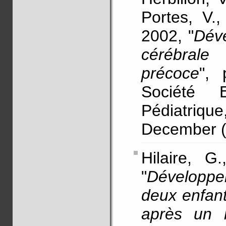
Portes, V.,
2002, "
Déve
cérébral
précoce
", 
Société 
Pédiatri
December (e
Hilaire, G
"
Développe
deux enfant
après un i