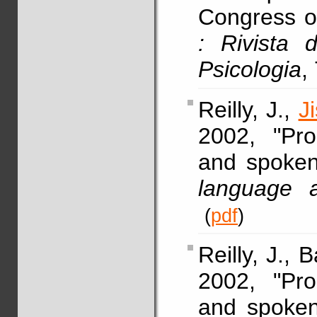
Congress o
: Rivista 
Psicologia
,
Reilly, J.,
J
2002, "Prop
and spoke
language a
(
pdf
)
Reilly, J., 
2002, "Prop
and spoke