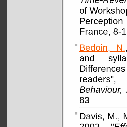
Time-Reve
of Workshop
Perception
France, 8-1
Bedoin, N.
and sylla
Difference
readers",
Behaviour, 
83
Davis, M., 
2002, "
Ef