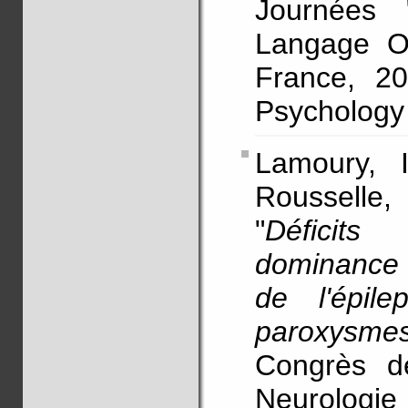
Journées 
Langage Or
France, 20
Psychology 
Lamoury, I
Rousselle
"
Déficits
dominance 
de l'épile
paroxysmes
Congrès d
Neurologie