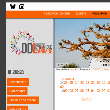
RESEARCH CENTER
EVENTS
RESEARCH
Deve
PUBLI
You are here :
Home
/ Research /
DENDY
/
Public
DENDY
To appear
Presentation
20
26
25
24
23
22
21
20
19
1
00
19
99
98
97
96
95
94
93
92
9
Participants
Author
Themes and actions
Publications