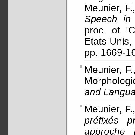
Meunier, F.
Speech in 
proc. of I
Etats-Unis
pp. 1669-1
Meunier, F.
Morphologi
and Langu
Meunier, F.
préfixés p
approche p