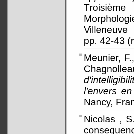
Troisièm
Morphologi
Villeneuv
pp. 42-43 
Meunier, F.
Chagnol
d'intelligi
l'envers en
Nancy, Fran
Nicolas , S
consequenc