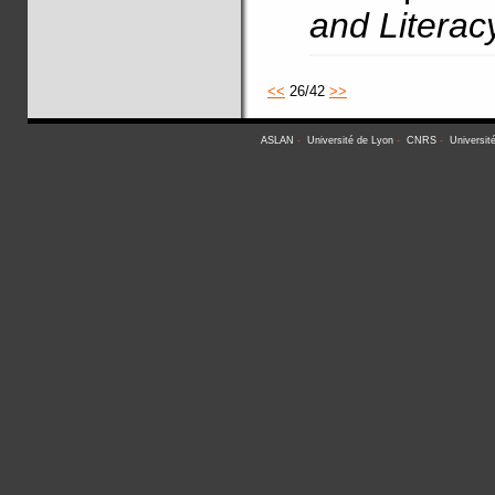
and Literac
<<
26/42
>>
ASLAN
-
Université de Lyon
-
CNRS
-
Universit