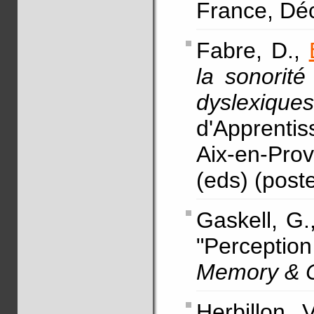
France, Dé
Fabre, D.,
la sonorité
dyslexiques
d'Apprentis
Aix-en-Pro
(eds) (poste
Gaskell, G.,
"Perception
Memory & C
Herbillon, 