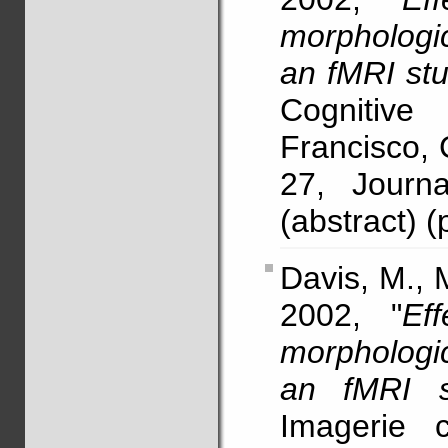
morphologic
an fMRI st
Cognitive
Francisco, 
27, Journa
(abstract) (
Davis, M., 
2002, "
Ef
morphologic
an fMRI 
Imagerie 