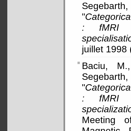
Segebart
"
Categorical
: fMRI e
specialisati
juillet 1998
Baciu, M.
Segebart
"
Categorical
: fMRI e
specializati
Meeting o
Magnetic 