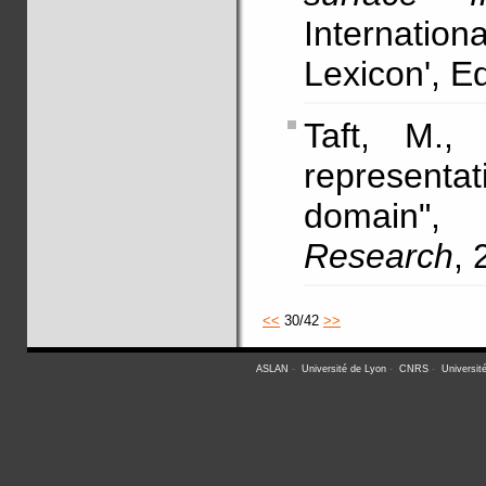
Internati
Lexicon', 
Taft, M., 
representat
domain"
Research
, 
<<
30/42
>>
ASLAN
-
Université de Lyon
-
CNRS
-
Universit