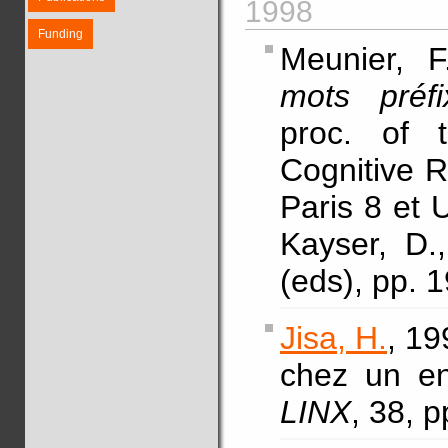
1998
Funding
Meunier, F
mots préfi
proc. of 
Cognitive R
Paris 8 et 
Kayser, D.
(eds), pp. 
Jisa, H.
, 19
chez un enf
LINX
, 38, 