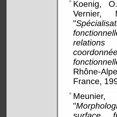
Koenig, O.
Vernier,
"
Spécial
fonctionn
relations
coordon
fonctionnell
Rhône-Al
France, 19
Meunier
"
Morphologic
surface f