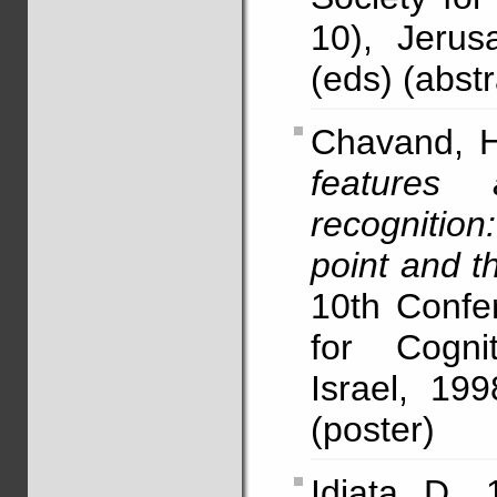
10), Jerus
(eds) (abstr
Chavand, 
features 
recognition
point and t
10th Confe
for Cogni
Israel, 19
(poster)
Idiata, D.,