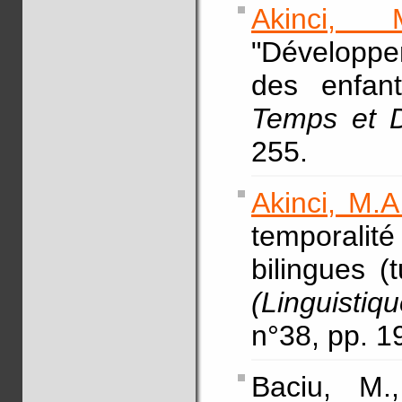
Akinci, M
"Développe
des enfant
Temps et 
255.
Akinci, M.A
temporali
bilingues (
(Linguistiq
n°38, pp. 
Baciu, M.