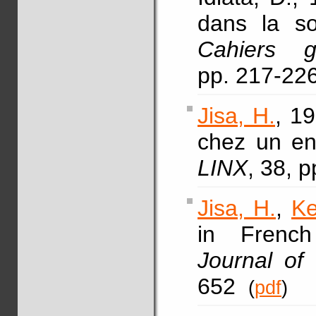
dans la so
Cahiers g
pp. 217-22
Jisa, H.
, 19
chez un enf
LINX
, 38, 
Jisa, H.
,
Ke
in French 
Journal of
652
(
pdf
)