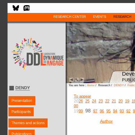
RESEARCH CENTER
EVENTS
RESEARCH
Deve
PUBLI
You are here :
Home
/ Research /
DENDY
/
Public
DENDY
To appear
Presentation
20
26
25
24
23
22
21
20
19
1
00
98
19
99
97
96
95
94
93
92
9
Participants
Author
Themes and actions
Publications