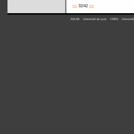
<<
32/42
>>
ASLAN
-
Université de Lyon
-
CNRS
-
Universit