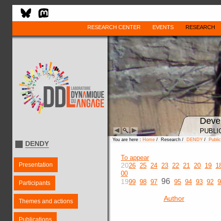
RESEARCH CENTER
EVENTS
RESEARCH
Deve
PUBLI
You are here :
Home
/ Research /
DENDY
/
Public
DENDY
To appear
Presentation
20
26
25
24
23
22
21
20
19
1
00
96
19
99
98
97
95
94
93
92
9
Participants
Author
Themes and actions
Publications