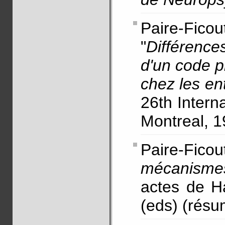
Paire-Fic
"
Différences
d'un code p
chez les en
26th Intern
Montreal, 1
Paire-Fico
mécanismes
actes de H
(eds) (résu