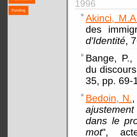
1996
Funding
Akinci, M.A
des immig
d'Identité
, 
Bange, P.
du discours
35, pp. 69
Bedoin, N.
,
ajustement
dans le pr
mot
", act