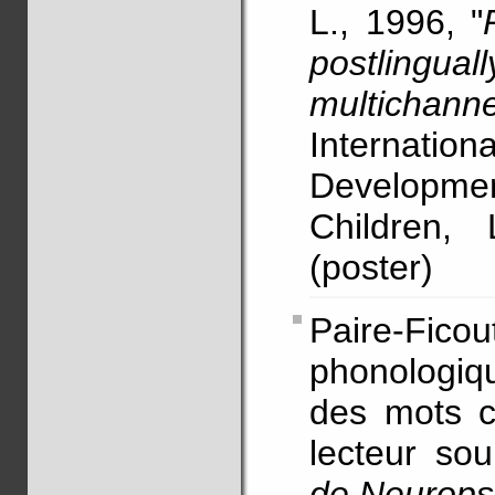
L., 1996, "
postlingu
multichann
Internati
Developm
Children, 
(poster)
Paire-Ficou
phonologiqu
des mots c
lecteur sou
de Neurops