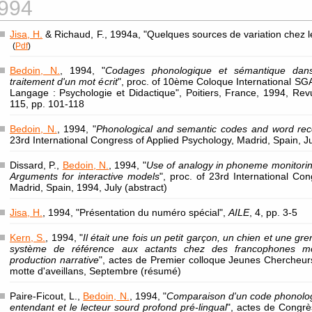
994
Jisa, H.
& Richaud, F., 1994a, "Quelques sources de variation chez l
(
Pdf
)
Bedoin, N.
, 1994, "
Codages phonologique et sémantique dan
traitement d'un mot écrit
", proc. of 10ème Coloque International SGA
Langage : Psychologie et Didactique", Poitiers, France, 1994, Re
115, pp. 101-118
Bedoin, N.
, 1994, "
Phonological and semantic codes and word reco
23rd International Congress of Applied Psychology, Madrid, Spain, Jui
Dissard, P.,
Bedoin, N.
, 1994, "
Use of analogy in phoneme monitoring
Arguments for interactive models
", proc. of 23rd International Co
Madrid, Spain, 1994, July (abstract)
Jisa, H.
, 1994, "Présentation du numéro spécial",
AILE
, 4, pp. 3-5
Kern, S.
, 1994, "
Il était une fois un petit garçon, un chien et une gr
système de référence aux actants chez des francophones m
production narrative
", actes de Premier colloque Jeunes Chercheur
motte d'aveillans, Septembre (résumé)
Paire-Ficout, L.,
Bedoin, N.
, 1994, "
Comparaison d'un code phonolog
entendant et le lecteur sourd profond pré-lingual
", actes de Congrè