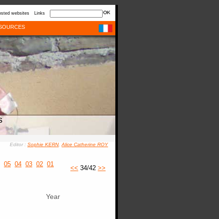
sted websites
Links
SOURCES
s
Editor :
Sophie KERN
,
Alice Catherine ROY
05
04
03
02
01
<<
34/42
>>
Year