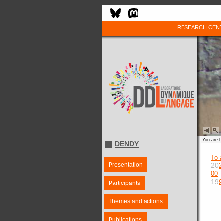
RESEARCH CEN
You are 
DENDY
To 
Presentation
20
00
19
Participants
Themes and actions
Publications