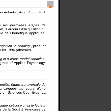
es enfants",
AILE
, 4, pp. 7-51
s les premirèes étapes de
V, "Parcours d'Acquisition du
vue de Phonétique Appliquée,
gnition in reading
", proc. of
llet 1994 (abstract)
 in a cross-modal condition:
ngress of Applied Psychology,
enouille: étude transversale du
onolingues au cours d'une
s en Sciences Cognitives, La
ique précoce chez le lecteur
s de la Société Française de