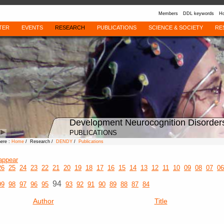
Members
DDL keywords
Ho
TER
EVENTS
RESEARCH
PUBLICATIONS
SCIENCE & SOCIETY
RE
Development Neurocognition Disorder
PUBLICATIONS
here :
Home
/ Research /
DENDY
/
Publications
appear
26
25
24
23
22
21
20
19
18
17
16
15
14
13
12
11
10
09
08
07
06
94
99
98
97
96
95
93
92
91
90
89
88
87
84
Author
Title