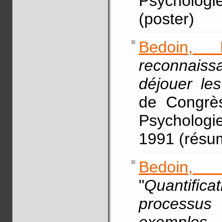
Psycholog
(poster)
Bedoin, 
reconnai
déjouer les
de Congrès
Psycholog
1991 (résum
Bedoin, 
"
Quantific
processus