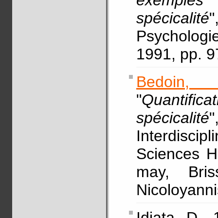
exemples 
spécicalité
"
Psychologie
1991, pp. 
Bedoin, 
"
Quantifica
spécicalité
Interdiscipli
Sciences H
may, Bri
Nicoloyanni
Idiata, D., 