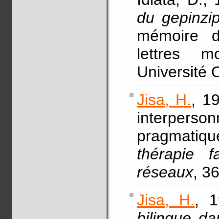
du gepinzi
mémoire d
lettres mo
Université 
Jisa, H.
, 1
interperson
pragmati
thérapie f
réseaux
, 3
Jisa, H.
, 1
bilingue d