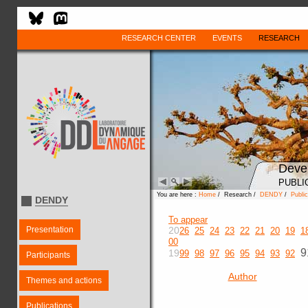
RESEARCH CENTER
EVENTS
RESEARCH
Deve
PUBLI
You are here :
Home
/ Research /
DENDY
/
Public
DENDY
To appear
Presentation
20
26
25
24
23
22
21
20
19
1
00
9
19
99
98
97
96
95
94
93
92
Participants
Author
Themes and actions
Publications