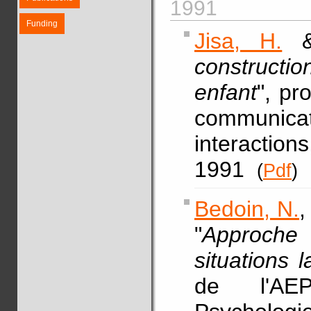
1991
Funding
Jisa, H.
& 
constructi
enfant
", pr
communic
interactio
1991
(
Pdf
)
Bedoin, N.
,
"
Approche 
situations 
de l'AE