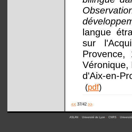
Observati
développe
langue étr
sur l'Acqu
Provence, 1
Véronique, 
d'Aix-en-P
(
pdf
)
<<
37/42
>>
ASLAN
-
Université de Lyon
-
CNRS
-
Universit