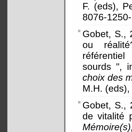
F. (eds), P
8076-1250-
Gobet, S., 2
ou réali
référentie
sourds ", 
choix des 
M.H. (eds),
Gobet, S., 
de vitalité
Mémoire(s),