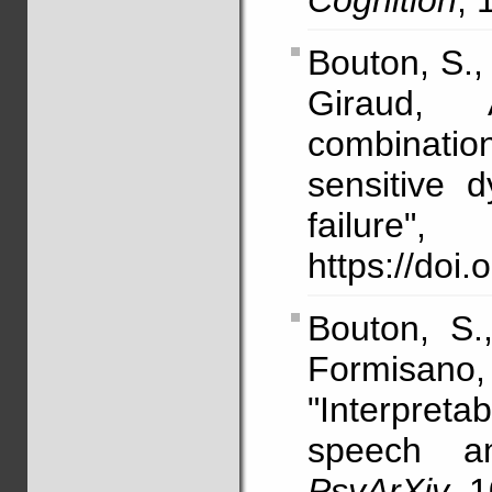
Cognition
,
Bouton, S.,
Giraud, 
combinatio
sensitive 
failur
https://doi
Bouton, S.
Formisano
"Interpretab
speech an
PsyArXiv
, 