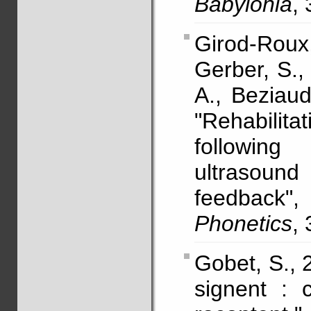
Babylonia
, 
Girod-Roux
Gerber, S.
A., Beziaud
"Rehabili
followin
ultrasoun
feedback
Phonetics
,
Gobet, S., 
signent : 