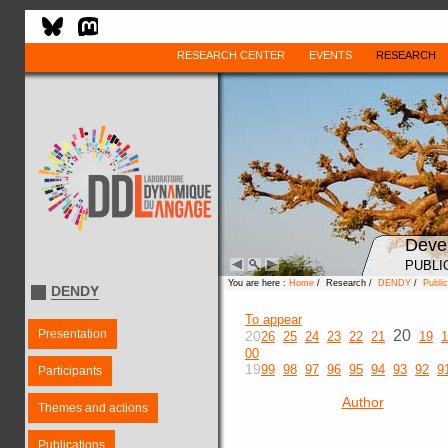
RESEARCH CENTER
EVENTS
RESEARCH
Deve
PUBLI
You are here :
Home
/ Research /
DENDY
/
Public
DENDY
To appear
Presentation
20
20
26
25
24
23
22
21
19
1
00
19
99
98
97
96
95
94
93
92
9
Participants
Author
Themes and actions
Publications