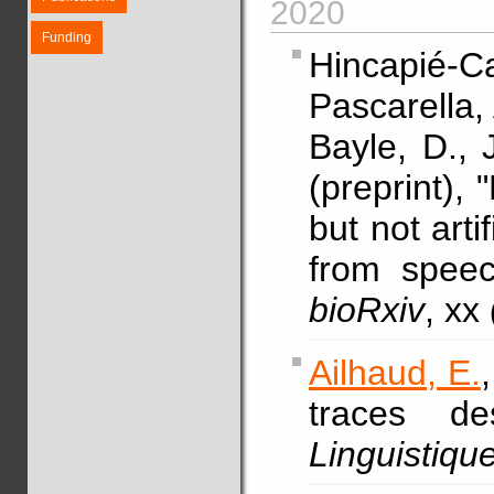
2020
Funding
Hincapié
Pascarella,
Bayle, D., 
(preprint), 
but not arti
from speec
bioRxiv
, xx
Ailhaud, E.
traces de
Linguistique