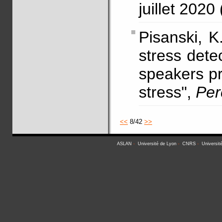
juillet 2020
Pisanski, K
stress detec
speakers pr
stress",
Per
<<
8/42
>>
ASLAN
-
Université de Lyon
-
CNRS
-
Universit