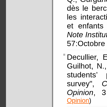
dès le ber
les interac
et enfants
Note Institu
57:Octobre
Decullier, 
Guilhot, N.
students’
survey",
C
Opinion
, 
Opinion
)