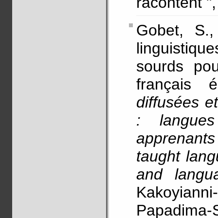
racontent "
Gobet, S.
linguistiqu
sourds pou
français 
diffusées 
: langue
apprenants
taught lang
and langu
Kakoyianni-
Papadima-S