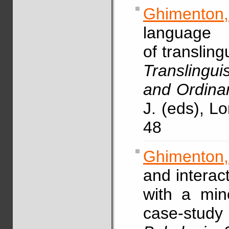
Ghimenton
language
of transling
Translingu
and Ordina
J. (eds), L
48
Ghimenton
and interac
with a min
case-study 