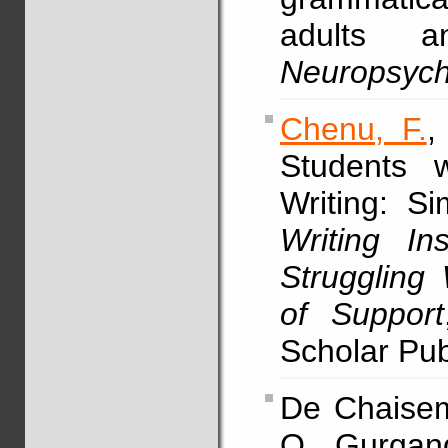
adults a
Neuropsych
Chenu, F.
,
Students w
Writing: Si
Writing In
Struggling 
of Support
Scholar Pub
De Chaisema
Q., Gurgan