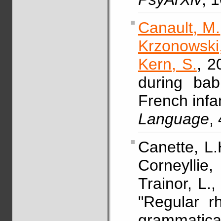
Canault, M.
Krzonowski,
Kern, S.
, 2
during bab
French infa
Language
,
Canette, L.
Corneyllie,
Trainor, L.
"Regular r
grammatica