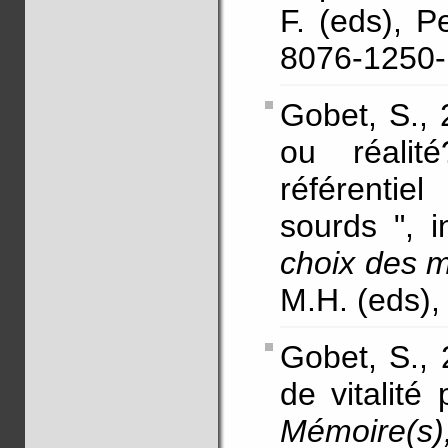
F. (eds), P
8076-1250-
Gobet, S., 2
ou réali
référentie
sourds ", 
choix des 
M.H. (eds),
Gobet, S., 
de vitalité
Mémoire(s),