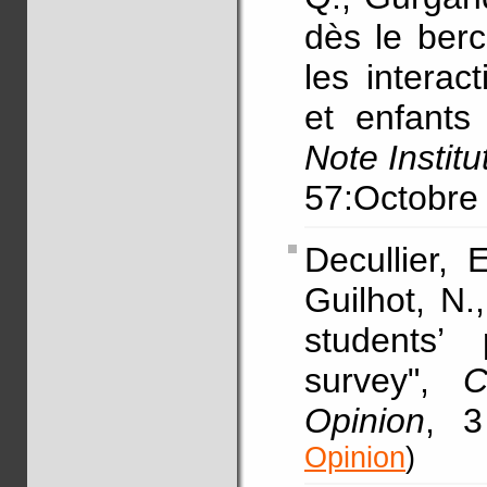
dès le ber
les interac
et enfants
Note Institu
57:Octobre
Decullier, 
Guilhot, N.
students’
survey",
C
Opinion
, 
Opinion
)