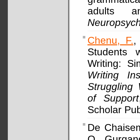
adults a
Neuropsych
Chenu, F.
,
Students w
Writing: Si
Writing In
Struggling 
of Support
Scholar Pub
De Chaisema
Q., Gurgan