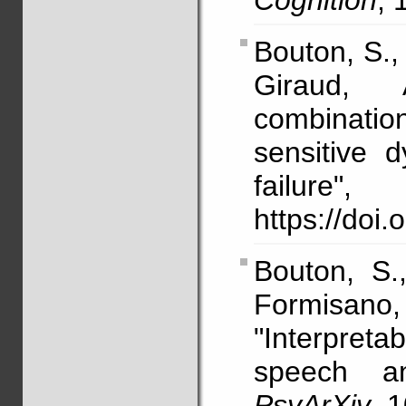
Cognition
,
Bouton, S.,
Giraud, 
combinatio
sensitive 
failur
https://doi
Bouton, S.
Formisano
"Interpretab
speech an
PsyArXiv
, 