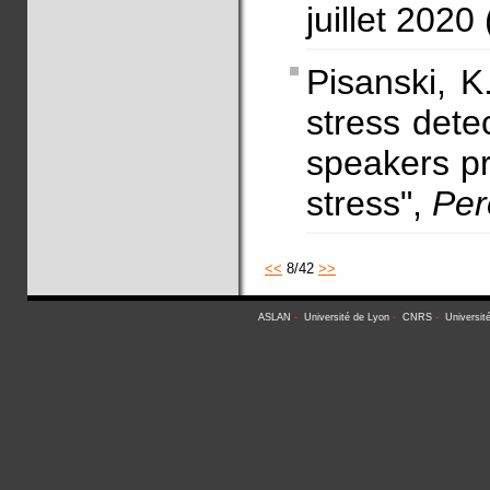
juillet 2020
Pisanski, K
stress detec
speakers pr
stress",
Per
<<
8/42
>>
ASLAN
-
Université de Lyon
-
CNRS
-
Universit