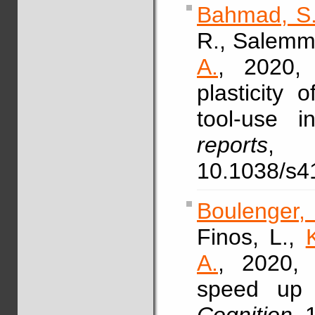
Bahmad, S
R., Salemme
A.
, 2020, 
plasticity 
tool-use 
reports
, 
10.1038/s4
Boulenger,
Finos, L.,
A.
, 2020, 
speed up t