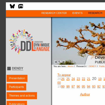
RESEARCH CENTER
EVENTS
RESEARCH
Deve
PUBLI
You are here :
Home
/ Research /
DENDY
/
Public
DENDY
To appear
Presentation
20
20
26
25
24
23
22
21
19
1
00
19
99
98
97
96
95
94
93
92
9
Participants
Author
Themes and actions
Publications