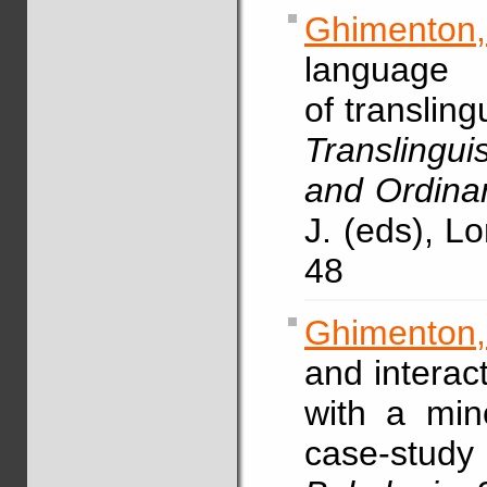
Ghimenton
language
of transling
Translingu
and Ordina
J. (eds), L
48
Ghimenton
and interac
with a min
case-study 