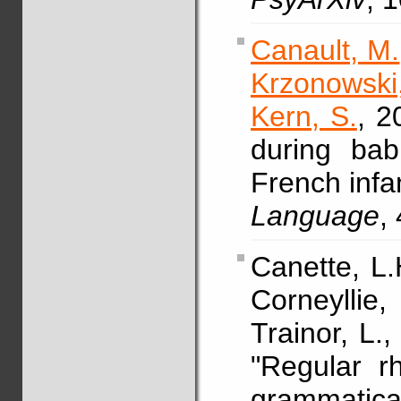
Canault, M.
Krzonowski,
Kern, S.
, 2
during bab
French infa
Language
,
Canette, L.
Corneyllie,
Trainor, L.
"Regular r
grammatica