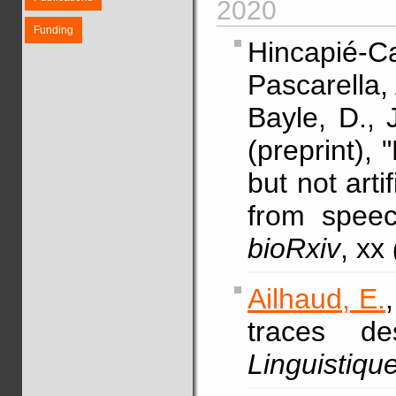
2020
Funding
Hincapié
Pascarella,
Bayle, D., 
(preprint), 
but not arti
from speec
bioRxiv
, xx
Ailhaud, E.
traces de
Linguistique