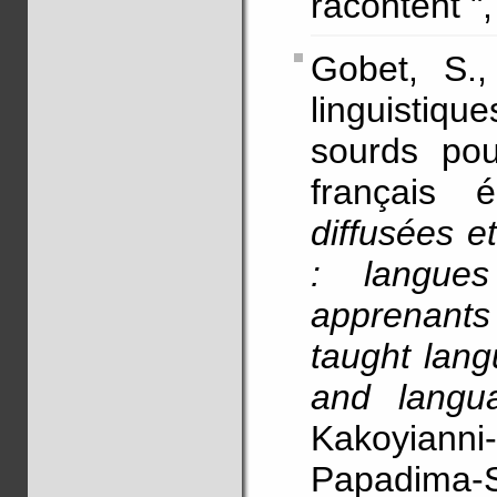
racontent "
Gobet, S.
linguistiqu
sourds pou
français 
diffusées 
: langue
apprenants
taught lang
and langu
Kakoyianni-
Papadima-S