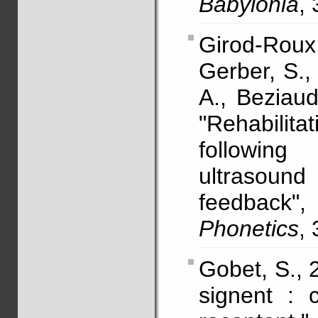
Babylonia
, 
Girod-Roux
Gerber, S.
A., Beziaud
"Rehabili
followin
ultrasoun
feedback
Phonetics
,
Gobet, S., 
signent : 