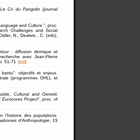
 Le Cri du Pangolin (journal
Language and Culture.
", proc.
arch Challenges and Social
tler, N., Dealwis , C. (eds),
ntour : diffusion démique et
a recherche avec Jean-Pierre
 pp. 51-71
(
pdf
)
bantu": objectifs et enjeux.
centrale (programmes OHLL et
uistic, Cultural and Genetic
F Eurocores Project
", proc. of
 l’histoire des populations.
gabonais d'Anthropologie
, 19