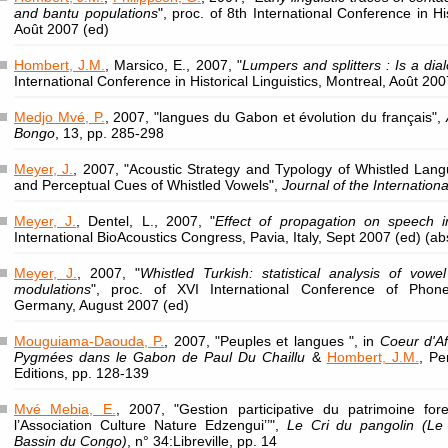
and bantu populations
", proc. of 8th International Conference in His
Août 2007 (ed)
Hombert, J.M.
, Marsico, E., 2007, "
Lumpers and splitters : Is a dia
International Conference in Historical Linguistics, Montreal, Août 200
Medjo Mvé, P.
, 2007, "langues du Gabon et évolution du français",
Bongo
, 13, pp. 285-298
Meyer, J.
, 2007, "Acoustic Strategy and Typology of Whistled La
and Perceptual Cues of Whistled Vowels",
Journal of the Internation
Meyer, J.
, Dentel, L., 2007, "
Effect of propagation on speech i
International BioAcoustics Congress, Pavia, Italy, Sept 2007 (ed) (abs
Meyer, J.
, 2007, "
Whistled Turkish: statistical analysis of vowe
modulations
", proc. of XVI International Conference of Phone
Germany, August 2007 (ed)
Mouguiama-Daouda, P.
, 2007, "Peuples et langues ", in
Coeur d'Af
Pygmées dans le Gabon de Paul Du Chaillu
&
Hombert, J.M.
, Pe
Editions, pp. 128-139
Mvé Mebia, E.
, 2007, "Gestion participative du patrimoine for
l’Association Culture Nature Edzengui’’",
Le Cri du pangolin (Le
Bassin du Congo)
, n° 34:Libreville, pp. 14