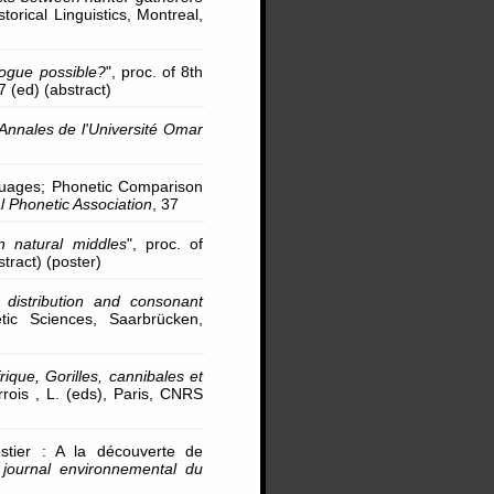
torical Linguistics, Montreal,
logue possible?
", proc. of 8th
7 (ed) (abstract)
Annales de l'Université Omar
nguages; Phonetic Comparison
al Phonetic Association
, 37
n natural middles
", proc. of
tract) (poster)
l distribution and consonant
tic Sciences, Saarbrücken,
rique, Gorilles, cannibales et
rrois , L. (eds), Paris, CNRS
estier : A la découverte de
 journal environnemental du