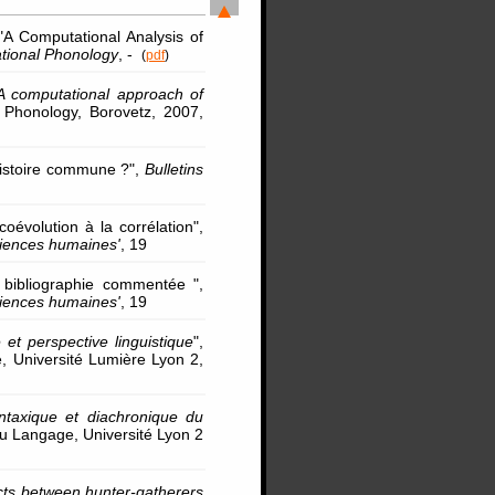
"A Computational Analysis of
tional Phonology
, -
(
pdf
)
A computational approach of
 Phonology, Borovetz, 2007,
histoire commune ?",
Bulletins
évolution à la corrélation",
ciences humaines'
, 19
bibliographie commentée ",
ciences humaines'
, 19
et perspective linguistique
",
 Université Lumière Lyon 2,
taxique et diachronique du
u Langage, Université Lyon 2
tacts between hunter-gatherers