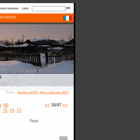
sted websites
Links
SOURCES
s
Editor :
Sophie KERN
,
Alice Catherine ROY
<<
16/47
>>
1
00
6
75
74
73
Year