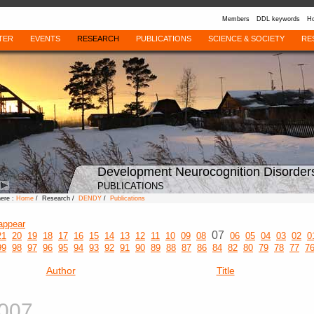
Members
DDL keywords
Ho
TER
EVENTS
RESEARCH
PUBLICATIONS
SCIENCE & SOCIETY
RE
Development Neurocognition Disorder
PUBLICATIONS
here :
Home
/ Research /
DENDY
/
Publications
appear
07
21
20
19
18
17
16
15
14
13
12
11
10
09
08
06
05
04
03
02
0
99
98
97
96
95
94
93
92
91
90
89
88
87
86
84
82
80
79
78
77
7
Author
Title
007