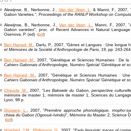
Alewijnse, B., Nerbonne, J.,
Van der Veen, L.
& Manni, F., 2007, 
Gabon Varieties.",
Proceedings of the RANLP Workshop on Computa
Alewijnse, B., Nerbonne, J.,
Van der Veen, L.
, Manni, F., 2007, "
Gabon varieties
", proc. of Recent Advances in Natural Language
Osenova, P. (ed)
(
pdf
)
Ben Hamed, M.
, Darlu, P., 2007, "Gènes et Langues : Une longue 
et Mémoires de la Société d’Anthropologie de Paris
, 19, pp. 243-264
Ben Hamed, M.
, 2007, "Génétique et Sciences Humaines : De la co
Cahiers Gabonais d'Anthropologie, Numéro Spécial 'Génétique et s
Ben Hamed, M.
, 2007, "Génétique et Sciences Humaines : Une 
Cahiers Gabonais d'Anthropologie, Numéro Spécial 'Génétique et s
Cheucle, M.
, 2007, "
Les Bakwele du Gabon, perspective culturelle 
mémoire de master 1, mémoire de master 1, Sciences du Langage,
Lyon, 98 p.
Dougere, L.
, 2007, "
Première approche phonologique, mopho-syn
chiwa du Gabon (Ogooué-Ivindo)
", Mémoire du Master 2, Science D
(
pdf
)
Hombert, J.M.
,
Philippson, G.
, 2007, "
Early linguistic traces of con