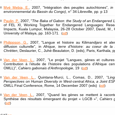
Mvé Mebia, E.
, 2007, "Intégration des peuples autochtones",
in
environnemental du Bassin du Congo)
, n° 34:Libreville, pp. p 13
Paulin, P.
, 2007, "
The Baka of Gabon: the Study of an Endangered 
of FEL XI, Working Together for Endangered Languages: Rese
Impacts, Kuala Lumpur, Malaysia, 26-28 October 2007, David, M., Os
University of Malaya, pp. 163-171.
(
pdf
)
Philippson, G.
, 2007, "Langue et histoire au Kilimandjaro et ale
diffusion culturelle", in
Afrique, terre d'histoire: au coeur de l
Chrétien
, Deslaurier, C., Juhé-Beaulaton, D. (eds), Paris, Karthala,
Van der Veen, L.
, 2007, "Le projet "Langues, gènes et cultures 
Contribution à l’étude de l’histoire des populations d’Afrique 
OMLL)",
Cahiers gabonais d'Anthropologie
, 19
(
pdf
)
Van der Veen, L.
, Quintana-Murci, L., Comas, D., 2007, "
Ling
Perspectives on Human Diversity in West-central Africa, a Joint ES
OMLL Final Conference, Rome, 14 December 2007 (eds)
(
pdf
)
Van der Veen, L.
, 2007, "Quand les gènes se mettent à raconter
Synthèse des résultats émergeant du projet « LGCB »",
Cahiers 
(
pdf
)