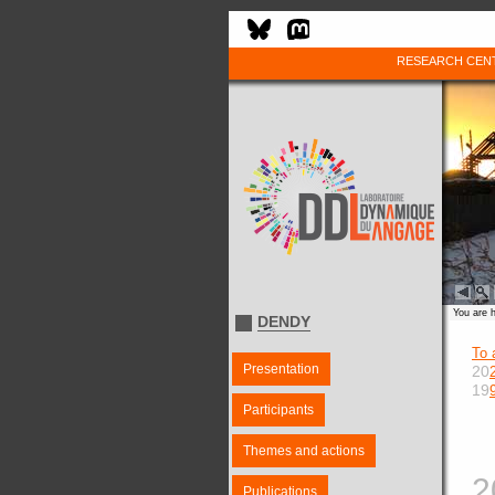
RESEARCH CEN
You are 
DENDY
To 
Presentation
20
19
Participants
Themes and actions
2
Publications