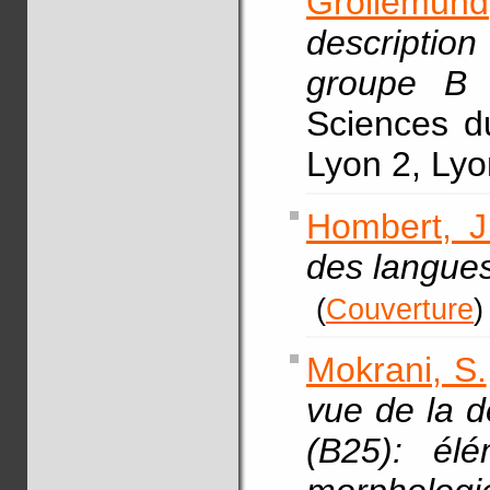
Grollemun
description
groupe B
Sciences d
Lyon 2, Lyo
Hombert, J
des langues
(
Couverture
)
Mokrani, S.
vue de la d
(B25): él