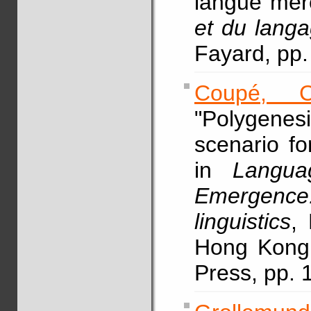
langue mèr
et du lang
Fayard, pp
Coupé, C
"Polygenes
scenario f
in
Langua
Emergenc
linguistics
,
Hong Kong,
Press, pp.