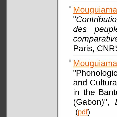
Mouguia
"
Contributio
des peup
comparative
Paris, CNRS
Mouguia
"Phonologic
and Cultura
in the Ban
(Gabon)",
(
pdf
)