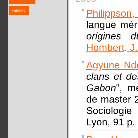
Philippson
Funding
langue mère
origines 
Hombert, J
Agyune Ndo
clans et d
Gabon
", m
de master 2
Sociologie
Lyon, 91 p