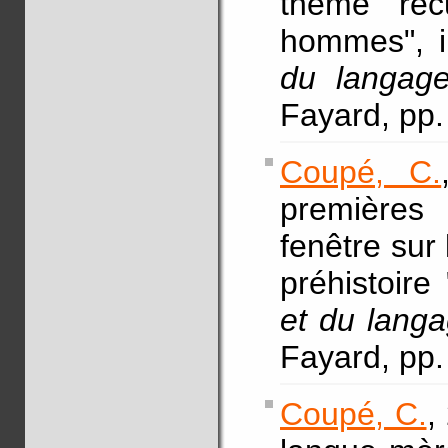
thème réc
hommes", 
du langag
Fayard, pp
Coupé, C.
premières
fenêtre sur 
préhistoire
et du lang
Fayard, pp
Coupé, C.
,