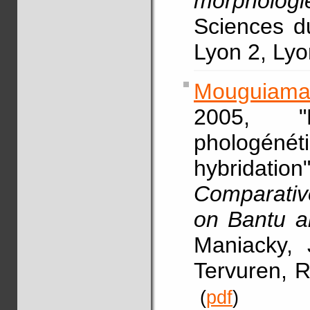
morphologi
Sciences d
Lyon 2, Ly
Mouguiama
2005, "
phologén
hybridati
Comparative
on Bantu 
Maniacky, 
Tervuren, R
(
pdf
)