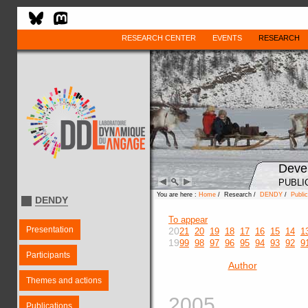
RESEARCH CENTER
EVENTS
RESEARCH
Deve
PUBLI
You are here :
Home
/ Research /
DENDY
/
Public
DENDY
To appear
Presentation
20
21
20
19
18
17
16
15
14
1
19
99
98
97
96
95
94
93
92
9
Participants
Author
Themes and actions
2005
Publications