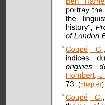
Ben Hame
portray the
the lingui
history",
Pr
of London 
Coupé, C.
indices d
origines 
Hombert, J
73
(
chapter
)
Coupé, C.