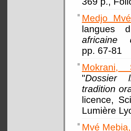
369 p., Foli
Medjo Mvé
langues 
africaine
pp. 67-81
Mokrani, 
"
Dossier 
tradition o
licence, S
Lumière Lyo
Mvé Mebia,