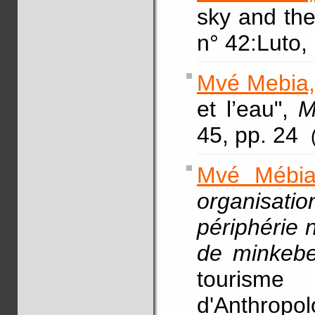
sky and th
n° 42:Luto,
Mvé Mebia,
et l’eau",
M
45, pp. 24
Mvé Mébia
organisati
périphérie 
de minkeb
tourisme
d'Anthropo