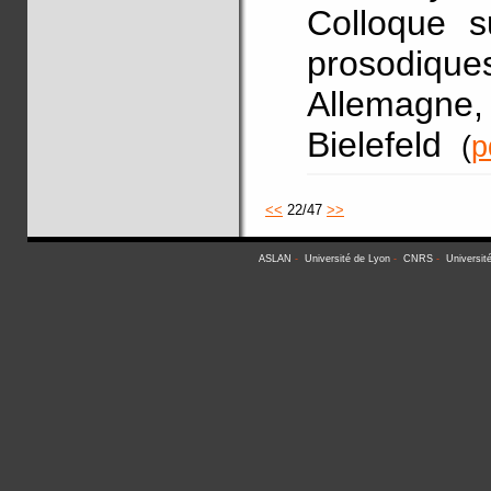
Colloque s
prosodiqu
Allemagne
Bielefeld
(
p
<<
22/47
>>
ASLAN
-
Université de Lyon
-
CNRS
-
Universit