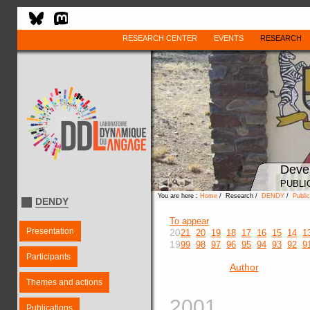
RESEARCH CENTER
EVENTS
RESEARCH
Deve
PUBLI
You are here :
Home
/ Research /
DENDY
/
Public
DENDY
To appear
Presentation
20
21
20
19
18
17
16
15
14
1
19
99
98
97
96
95
94
93
92
9
Participants
Author
Themes and actions
2001
Publications