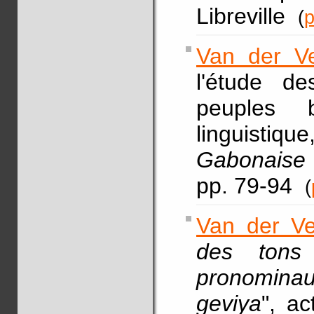
Libreville
(
p
Van der Ve
l'étude d
peuples 
linguistiq
Gabonaise 
pp. 79-94
(
Van der Ve
des tons
pronomin
geviya
", ac