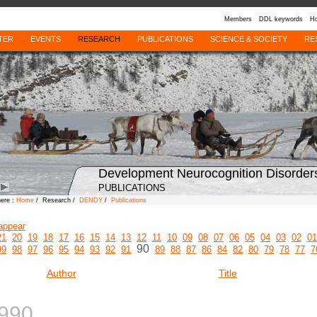
Members
DDL keywords
Ho
TER
EVENTS
RESEARCH
PUBLICATIONS
SCIENCE & SOCIETY
RE
Development Neurocognition Disorder
PUBLICATIONS
here :
Home
/ Research /
DENDY
/
Publications
appear
21
20
19
18
17
16
15
14
13
12
11
10
09
08
07
06
05
04
03
02
01
90
99
98
97
96
95
94
93
92
91
89
88
87
86
84
82
80
79
78
77
7
Author
Title
990