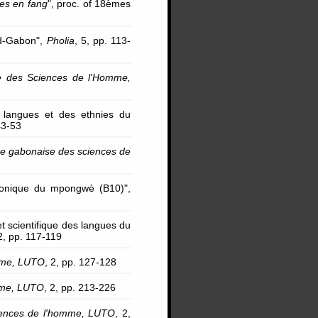
les en fang
", proc. of 18èmes
ud-Gabon",
Pholia
, 5, pp. 113-
 des Sciences de l'Homme,
s langues et des ethnies du
43-53
e gabonaise des sciences de
hronique du mpongwè (B10)",
t scientifique des langues du
 2, pp. 117-119
mme, LUTO
, 2, pp. 127-128
mme, LUTO
, 2, pp. 213-226
iences de l'homme, LUTO
, 2,