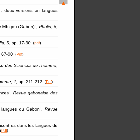
: deux versions en langues
e Mbigou (Gabon)",
Pholia
, 5,
ia
, 5, pp. 17-30
(
pdf
)
p. 67-90
(
Pdf
)
se des Sciences de l'homme
,
Homme
, 2, pp. 211-212
(
Pdf
)
ances",
Revue gabonaise des
es langues du Gabon",
Revue
ncontrés dans les langues du
(
Pdf
)