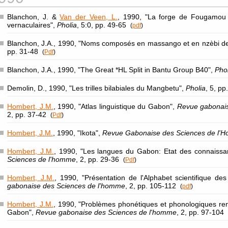
Blanchon, J. &
Van der Veen, L.
, 1990, "La forge de Fougamou 
vernaculaires",
Pholia
, 5:0, pp. 49-65
(
pdf
)
Blanchon, J.A., 1990, "Noms composés en massango et en nzèbi d
pp. 31-48
(
Pdf
)
Blanchon, J.A., 1990, "The Great *HL Split in Bantu Group B40",
Phol
Demolin, D., 1990, "Les trilles bilabiales du Mangbetu",
Pholia
, 5, p
Hombert, J.M.
, 1990, "Atlas linguistique du Gabon",
Revue gabonai
2, pp. 37-42
(
Pdf
)
Hombert, J.M.
, 1990, "Ikota",
Revue Gabonaise des Sciences de l'
Hombert, J.M.
, 1990, "Les langues du Gabon: Etat des connaiss
Sciences de l'homme
, 2, pp. 29-36
(
Pdf
)
Hombert, J.M.
, 1990, "Présentation de l'Alphabet scientifique d
gabonaise des Sciences de l'homme
, 2, pp. 105-112
(
pdf
)
Hombert, J.M.
, 1990, "Problèmes phonétiques et phonologiques re
Gabon",
Revue gabonaise des Sciences de l'homme
, 2, pp. 97-104