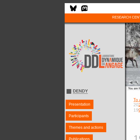
RESEARCH CEN
You are 
DENDY
To 
Presentation
20
19
Participants
Themes and actions
1
Publications