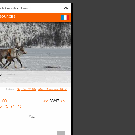
sted websites
Links
SOURCES
s
Editor :
Sophie KERN
,
Alice Catherine ROY
00
<<
33/47
>>
6
75
74
73
Year