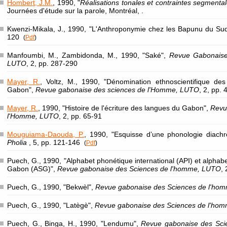
Hombert, J.M.
, 1990, "
Réalisations tonales et contraintes segmenta
Journées d'étude sur la parole, Montréal, .
Kwenzi-Mikala, J., 1990, "L'Anthroponymie chez les Bapunu du S
120
(
Pdf
)
Manfoumbi, M., Zambidonda, M., 1990, "Saké",
Revue Gabonaise
LUTO
, 2, pp. 287-290
Mayer, R.
, Voltz, M., 1990, "Dénomination ethnoscientifique de
Gabon",
Revue gabonaise des sciences de l'Homme, LUTO
, 2, pp. 
Mayer, R.
, 1990, "Histoire de l'écriture des langues du Gabon",
Revu
l'Homme, LUTO
, 2, pp. 65-91
Mouguiama-Daouda, P.
, 1990, "Esquisse d’une phonologie diac
Pholia
, 5, pp. 121-146
(
Pdf
)
Puech, G., 1990, "Alphabet phonétique international (API) et alphabe
Gabon (ASG)",
Revue gabonaise des Sciences de l'homme, LUTO
,
Puech, G., 1990, "Bekwèl",
Revue gabonaise des Sciences de l'ho
Puech, G., 1990, "Latègè",
Revue gabonaise des Sciences de l'ho
Puech, G., Binga, H., 1990, "Lendumu",
Revue gabonaise des Sc