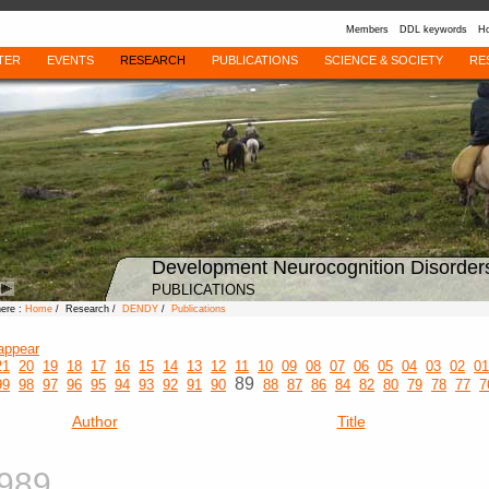
Members
DDL keywords
Ho
TER
EVENTS
RESEARCH
PUBLICATIONS
SCIENCE & SOCIETY
RE
Development Neurocognition Disorder
PUBLICATIONS
here :
Home
/ Research /
DENDY
/
Publications
appear
21
20
19
18
17
16
15
14
13
12
11
10
09
08
07
06
05
04
03
02
01
89
99
98
97
96
95
94
93
92
91
90
88
87
86
84
82
80
79
78
77
7
Author
Title
989