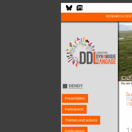
RESEARCH CEN
You are 
DENDY
To 
Presentation
20
19
Participants
Themes and actions
1
Publications