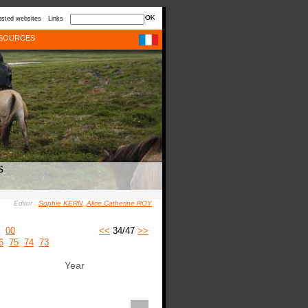
sted websites
Links
SOURCES
s
Editor :
Sophie KERN
,
Alice Catherine ROY
00
<<
34/47
>>
6
75
74
73
Year