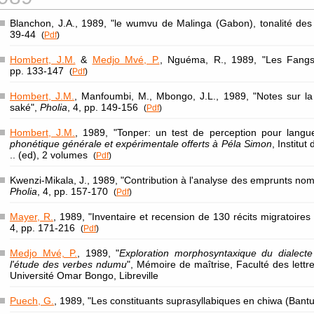
Blanchon, J.A., 1989, "le wumvu de Malinga (Gabon), tonalité de
39-44
(
Pdf
)
Hombert, J.M.
&
Medjo Mvé, P.
, Nguéma, R., 1989, "Les Fangs
pp. 133-147
(
Pdf
)
Hombert, J.M.
, Manfoumbi, M., Mbongo, J.L., 1989, "Notes sur la
saké",
Pholia
, 4, pp. 149-156
(
Pdf
)
Hombert, J.M.
, 1989, "Tonper: un test de perception pour langu
phonétique générale et expérimentale offerts à Péla Simon
, Institu
.. (ed), 2 volumes
(
Pdf
)
Kwenzi-Mikala, J., 1989, "Contribution à l'analyse des emprunts nom
Pholia
, 4, pp. 157-170
(
Pdf
)
Mayer, R.
, 1989, "Inventaire et recension de 130 récits migratoire
4, pp. 171-216
(
Pdf
)
Medjo Mvé, P.
, 1989, "
Exploration morphosyntaxique du dialecte
l'étude des verbes ndumu
", Mémoire de maîtrise, Faculté des lett
Université Omar Bongo, Libreville
Puech, G.
, 1989, "Les constituants suprasyllabiques en chiwa (Bant