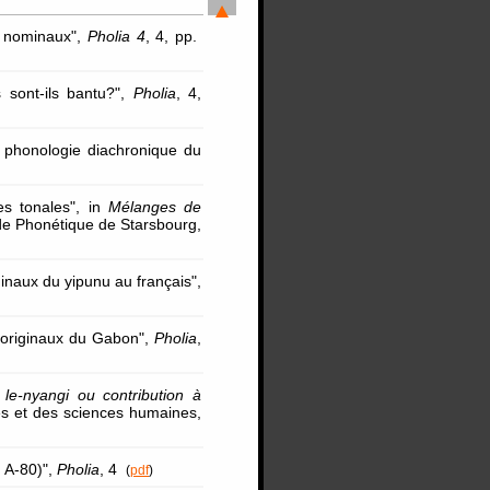
s nominaux",
Pholia 4
, 4, pp.
 sont-ils bantu?",
Pholia
, 4,
 phonologie diachronique du
es tonales", in
Mélanges de
t de Phonétique de Starsbourg,
inaux du yipunu au français",
s originaux du Gabon",
Pholia
,
 le-nyangi ou contribution à
res et des sciences humaines,
u A-80)",
Pholia
, 4
(
pdf
)