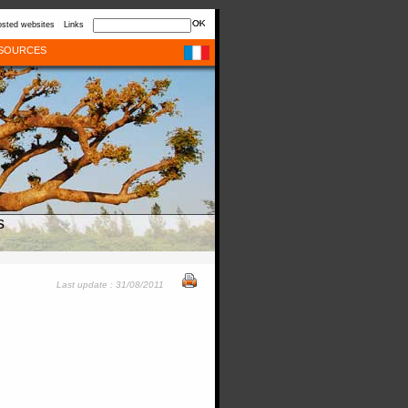
sted websites
Links
SOURCES
s
Last update : 31/08/2011