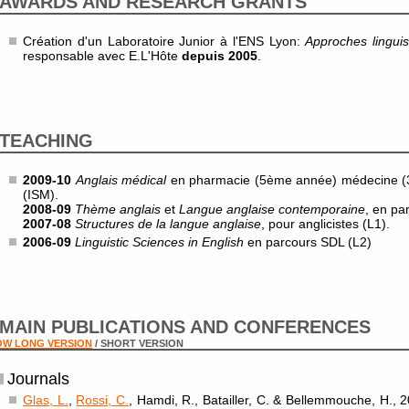
AWARDS AND RESEARCH GRANTS
Création d'un Laboratoire Junior à l'ENS Lyon:
Approches lingui
responsable avec E.L'Hôte
depuis 2005
.
TEACHING
2009-10
Anglais médical
en pharmacie (5ème année) médecine (
(ISM).
2008-09
Thème anglais
et
Langue anglaise contemporaine
, en pa
2007-08
Structures de la langue anglaise
, pour anglicistes (L1).
2006-09
Linguistic Sciences in English
en parcours SDL (L2)
MAIN PUBLICATIONS AND CONFERENCES
OW LONG VERSION
/ SHORT VERSION
Journals
Glas, L.
,
Rossi, C.
, Hamdi, R., Batailler, C. & Bellemmouche, H., 20