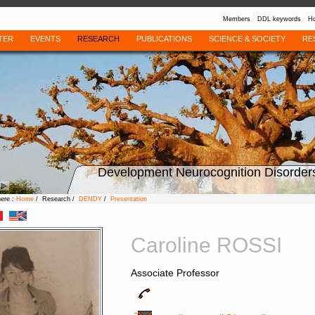
Members
DDL keywords
Ho
TER
EVENTS
RESEARCH
PUBLICATIONS
SCIENCE & SOCIETY
RE
Development Neurocognition Disorder
here :
Home
/ Research /
DENDY
/
Presentation
Caroline ROSSI
Associate Professor