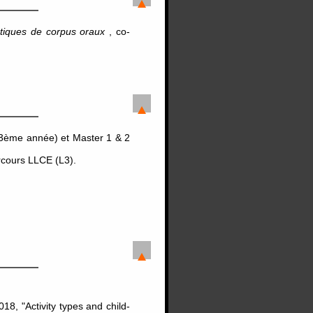
stiques de corpus oraux
, co-
3ème année) et Master 1 & 2
rcours LLCE (L3).
18, "Activity types and child-