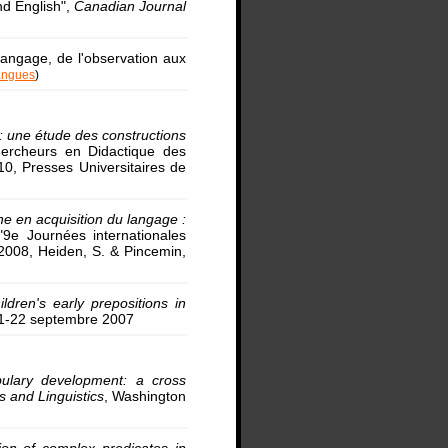
nd English",
Canadian Journal
 langage, de l'observation aux
angues
)
 : une étude des constructions
hercheurs en Didactique des
10, Presses Universitaires de
e en acquisition du langage :
"9e Journées internationales
 2008, Heiden, S. & Pincemin,
ildren's early prepositions in
21-22 septembre 2007
bulary development: a cross
 and Linguistics
, Washington