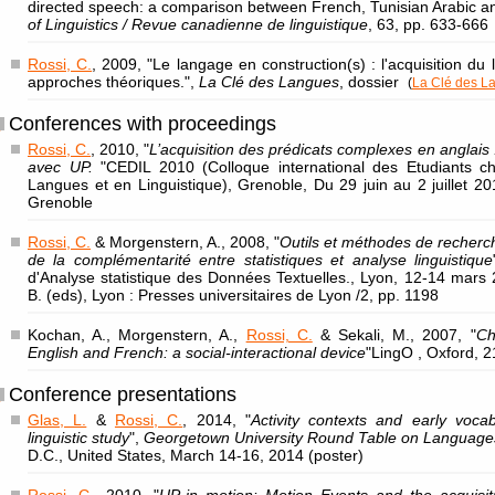
directed speech: a comparison between French, Tunisian Arabic a
of Linguistics / Revue canadienne de linguistique
, 63, pp. 633-666
Rossi, C.
, 2009, "Le langage en construction(s) : l'acquisition du
approches théoriques.",
La Clé des Langues
, dossier
(
La Clé des L
Conferences with proceedings
Rossi, C.
, 2010, "
L’acquisition des prédicats complexes en anglais
avec UP.
"CEDIL 2010 (Colloque international des Etudiants c
Langues et en Linguistique), Grenoble, Du 29 juin au 2 juillet 20
Grenoble
Rossi, C.
& Morgenstern, A., 2008, "
Outils et méthodes de recherch
de la complémentarité entre statistiques et analyse linguistique
d'Analyse statistique des Données Textuelles., Lyon, 12-14 mars
B. (eds), Lyon : Presses universitaires de Lyon /2, pp. 1198
Kochan, A., Morgenstern, A.,
Rossi, C.
& Sekali, M., 2007, "
Ch
English and French: a social-interactional device
"LingO , Oxford, 
Conference presentations
Glas, L.
&
Rossi, C.
, 2014, "
Activity contexts and early voca
linguistic study
",
Georgetown University Round Table on Languages
D.C., United States, March 14-16, 2014 (poster)