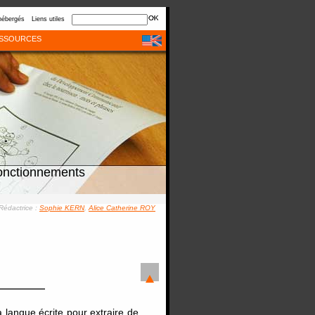
hébergés
Liens utiles
SSOURCES
onctionnements
Rédactrice :
Sophie KERN
,
Alice Catherine ROY
la langue écrite pour extraire de