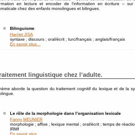
formation en lecture et encoder de l’information en écriture – sur
maticale chez des enfants monolingues et bilingues.
Bilinguisme
Harriet JISA
syntaxe ; discours ; oral/écrit ; turc/français ; anglais/français
En savoir plus...
raitement linguistique chez l’adulte.
hème aborde la question du traitement cognitif du lexique et de la s
lingue.
Le rôle de la morphologie dans l’organisation lexicale
Fanny MEUNIER
morphologie ; affixe ; lexique mental ; oral/écrit ; temps de réacti
IRMf
En savoir plus...