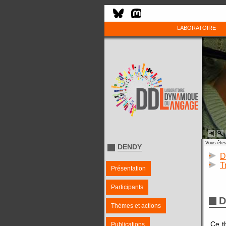
LABORATOIRE
Vous êtes 
DENDY
D
T
Présentation
Participants
D
Thèmes et actions
Ce th
Publications