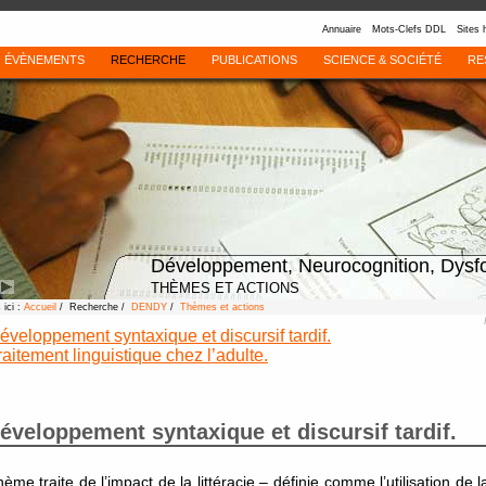
Annuaire
Mots-Clefs DDL
Sites 
ÉVÈNEMENTS
RECHERCHE
PUBLICATIONS
SCIENCE & SOCIÉTÉ
RE
Développement, Neurocognition, Dysf
THÈMES ET ACTIONS
ici :
Accueil
/ Recherche /
DENDY
/
Thèmes et actions
éveloppement syntaxique et discursif tardif.
raitement linguistique chez l’adulte.
éveloppement syntaxique et discursif tardif.
ème traite de l’impact de la littéracie – définie comme l’utilisation de 