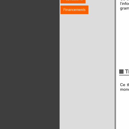
l’in
gram
Financements
T
Ce t
mono