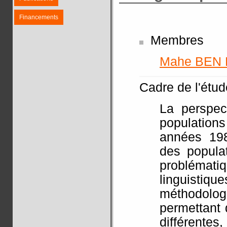
Financements
Membres
Mahe BEN
Cadre de l'étude
La perspec
population
années 198
des popula
problémat
linguistiq
méthodol
permettant 
différentes