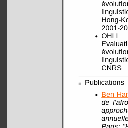
évoluti
linguist
Hong-K
2001-2
OHLL
Evaluat
évoluti
linguist
CNRS
Publications
Ben Ha
de l'af
approch
annuell
Paris: 