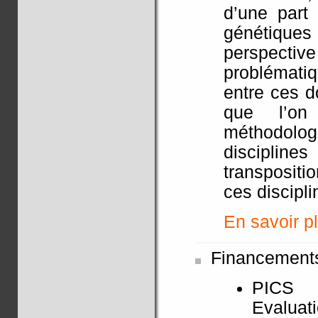
d’une part
génétiques
perspective
problémati
entre ces d
que l’on
méthodol
disciplin
transpositi
ces discipli
En savoir pl
Financement
PICS
Evaluat