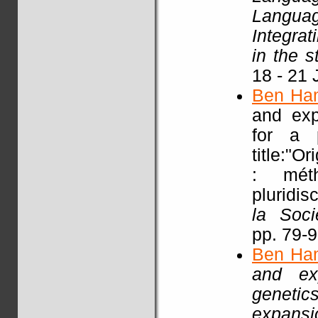
Languag
Integra
in the 
18 - 21 
Ben Ha
and exp
for a p
title:"O
: mét
pluridisc
la Soci
pp. 79-
Ben Ha
and exp
genetic
expansi