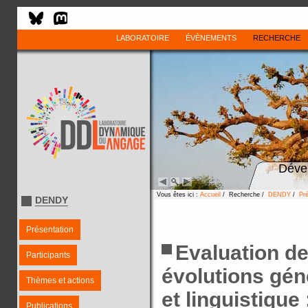
LABORATOIRE
ÉVÈNEMENTS
RECHERCHE
Déve
Vous êtes ici :
Accueil
/ Recherche /
DENDY
/
Pr
DENDY
Présentation
Evaluation de
Participants
évolutions gén
Thèmes et actions
et linguistiqu
Publications