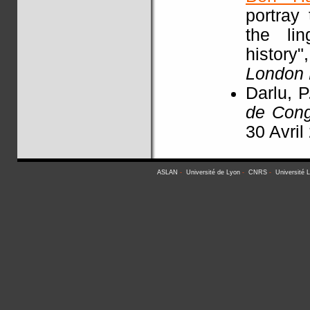
portray
the li
history"
London
Darlu, P
de Con
30 Avril
ASLAN
-
Université de Lyon
-
CNRS
-
Université 