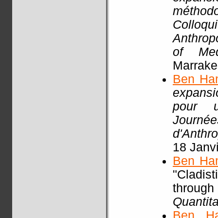
méthodo
Colloq
Anthrop
of Med
Marrake
Ben Ha
expansio
pour un
Journ
d'Anthr
18 Janv
Ben Ha
"Cladist
throu
Quantita
Ben H