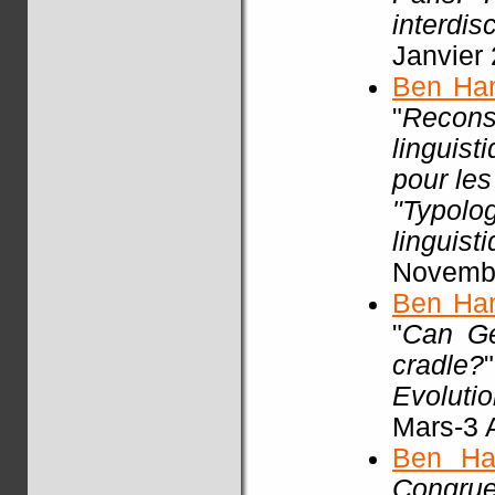
interdisc
Janvier
Ben Ha
"
Recon
linguist
pour les
"Typol
linguist
Novembr
Ben Ha
"
Can Ge
cradle?
Evoluti
Mars-3 A
Ben Ha
Congrue