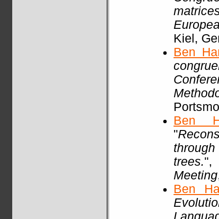
matric
Europea
Kiel, G
Ben Ha
congrue
Confere
Methodo
Portsmou
Ben H
"
Recons
through
trees.
"
Meeting
Ben Ha
Evoluti
Languag