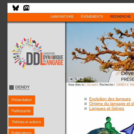
LABORATOIRE
ÉVÈNEMENTS
RECHERCHE
Déve
PRÉSE
Vous êtes ici :
Accueil
/ Recherche /
DENDY
/
Pré
DENDY
Evolution des langues
Présentation
Origine du langage et 
Langues et Gènes
Participants
Thèmes et actions
Publications