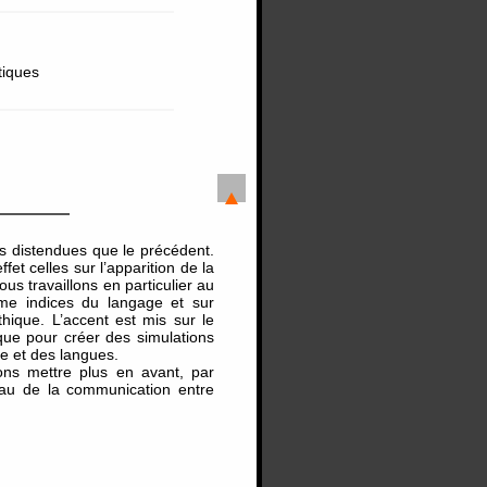
tiques
s distendues que le précédent.
t celles sur l’apparition de la
us travaillons en particulier au
mme indices du langage et sur
thique. L’accent est mis sur le
tique pour créer des simulations
e et des langues.
ons mettre plus en avant, par
veau de la communication entre