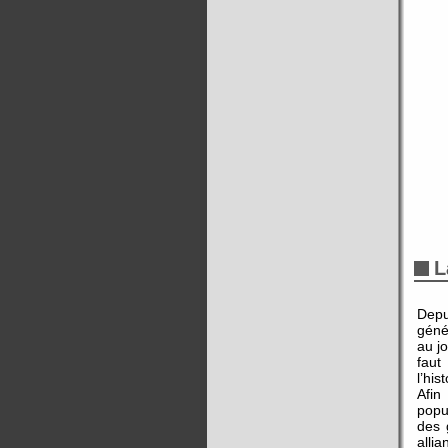
L
Depu
géné
au j
faut
l’hi
Afin
popu
des 
alli