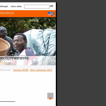
hébergés
Liens utiles
SSOURCES
onctionnements
Rédactrice :
Sophie KERN
,
Alice Catherine ROY