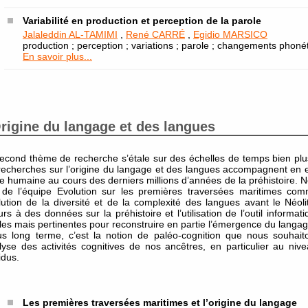
Variabilité en production et perception de la parole
Jalaleddin AL-TAMIMI
,
René CARRÉ
,
Egidio MARSICO
production ; perception ; variations ; parole ; changements phoné
En savoir plus...
rigine du langage et des langues
econd thème de recherche s’étale sur des échelles de temps bien plu
recherches sur l’origine du langage et des langues accompagnent en effe
ée humaine au cours des derniers millions d’années de la préhistoire. No
 de l’équipe Evolution sur les premières traversées maritimes co
olution de la diversité et de la complexité des langues avant le Néoli
urs à des données sur la préhistoire et l’utilisation de l’outil informa
les mais pertinentes pour reconstruire en partie l’émergence du langag
us long terme, c’est la notion de paléo-cognition que nous souhait
alyse des activités cognitives de nos ancêtres, en particulier au ni
idus.
Les premières traversées maritimes et l’origine du langage