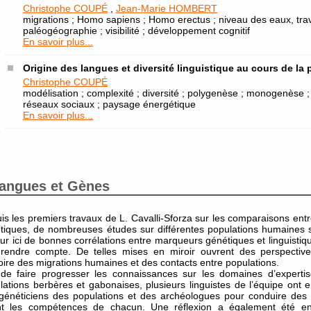
Christophe COUPÉ
,
Jean-Marie HOMBERT
migrations ; Homo sapiens ; Homo erectus ; niveau des eaux, tra
paléogéographie ; visibilité ; développement cognitif
En savoir plus...
Origine des langues et diversité linguistique au cours de la 
Christophe COUPÉ
modélisation ; complexité ; diversité ; polygenèse ; monogenèse 
réseaux sociaux ; paysage énergétique
En savoir plus...
angues et Gènes
is les premiers travaux de L. Cavalli-Sforza sur les comparaisons entre 
tiques, de nombreuses études sur différentes populations humaines 
our ici de bonnes corrélations entre marqueurs génétiques et linguistique
 rendre compte. De telles mises en miroir ouvrent des perspectiv
stoire des migrations humaines et des contacts entre populations.
 de faire progresser les connaissances sur les domaines d’expertis
lations berbères et gabonaises, plusieurs linguistes de l’équipe ont
généticiens des populations et des archéologues pour conduire des 
ant les compétences de chacun. Une réflexion a également été e