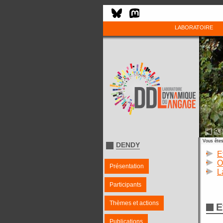
LABORATOIRE
Vous êtes 
DENDY
E
O
Présentation
L
Participants
Thèmes et actions
E
Publications