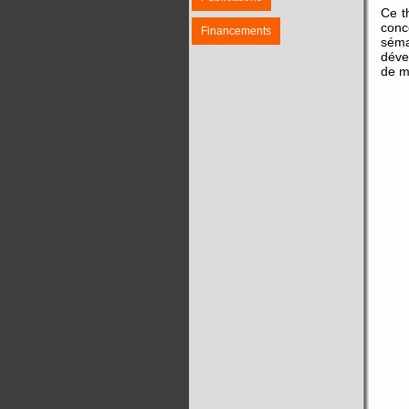
Ce t
conc
Financements
séma
déve
de m