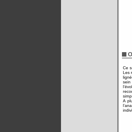
O
Ce s
Les 
lign
sein
l’év
reco
simp
A pl
l’an
indiv