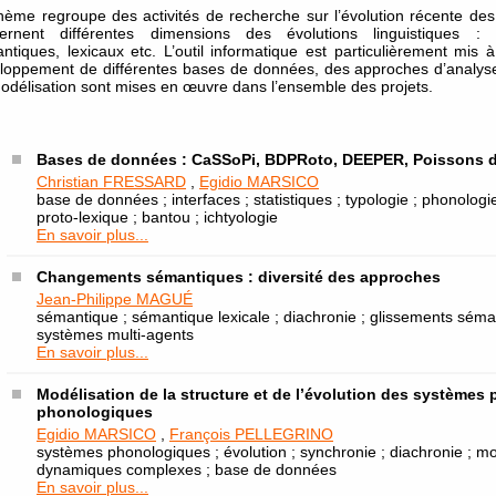
hème regroupe des activités de recherche sur l’évolution récente des
ernent différentes dimensions des évolutions linguistiques :
ntiques, lexicaux etc. L’outil informatique est particulièrement mis à
loppement de différentes bases de données, des approches d’analy
odélisation sont mises en œuvre dans l’ensemble des projets.
Bases de données : CaSSoPi, BDPRoto, DEEPER, Poissons 
Christian FRESSARD
,
Egidio MARSICO
base de données ; interfaces ; statistiques ; typologie ; phonologie
proto-lexique ; bantou ; ichtyologie
En savoir plus...
Changements sémantiques : diversité des approches
Jean-Philippe MAGUÉ
sémantique ; sémantique lexicale ; diachronie ; glissements séman
systèmes multi-agents
En savoir plus...
Modélisation de la structure et de l’évolution des systèmes 
phonologiques
Egidio MARSICO
,
François PELLEGRINO
systèmes phonologiques ; évolution ; synchronie ; diachronie ; mo
dynamiques complexes ; base de données
En savoir plus...