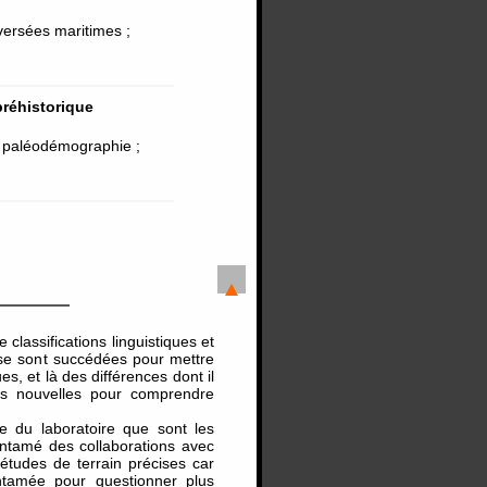
versées maritimes ;
préhistorique
; paléodémographie ;
classifications linguistiques et
se sont succédées pour mettre
s, et là des différences dont il
es nouvelles pour comprendre
e du laboratoire que sont les
 entamé des collaborations avec
études de terrain précises car
ntamée pour questionner plus