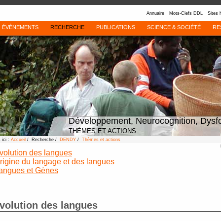
Annuaire
Mots-Clefs DDL
Sites 
ÉVÈNEMENTS
RECHERCHE
PUBLICATIONS
SCIENCE & SOCIÉTÉ
RE
Développement, Neurocognition, Dysf
THÈMES ET ACTIONS
ici :
Accueil
/ Recherche /
DENDY
/
Thèmes et actions
volution des langues
rigine du langage et des langues
angues et Gènes
volution des langues