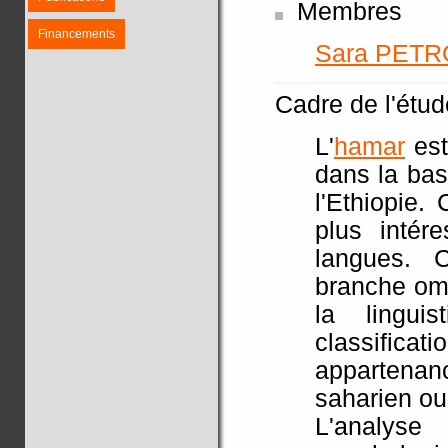
Membres
Financements
Sara PETR
Cadre de l'étude
L'
hamar
est
dans la bas
l'Ethiopie.
plus intér
langues. C
branche om
la linguis
classifica
appartenanc
saharien ou
L'analyse