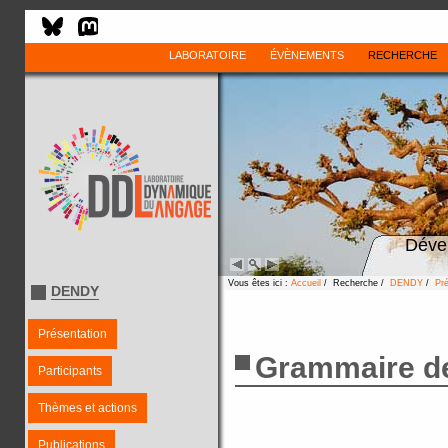
LABORATOIRE
ÉVÈNEMENTS
RECHERCHE
Déve
Vous êtes ici :
Accueil
/ Recherche /
DENDY
/
Pr
DENDY
Présentation
Grammaire de
Participants
Thèmes et actions
Publications