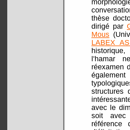
morphologie
conversati
thèse doct
dirigé par
Mous
(Univ
LABEX AS
historique
l'hamar n
réexamen de
également 
typologiq
structures
intéressan
avec le dim
soit avec
référence 