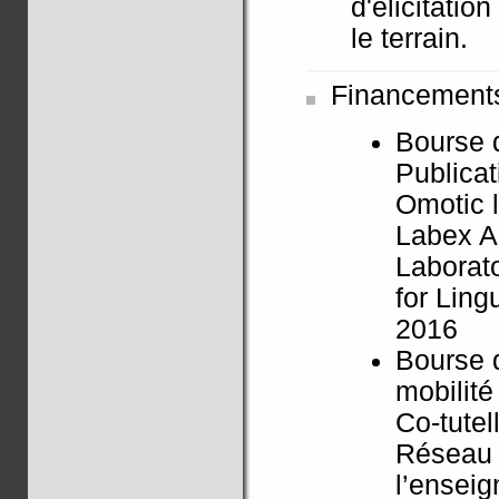
d'élicitatio
le terrain.
Financement
Bourse d
Publica
Omotic 
Labex A
Laborato
for Ling
2016
Bourse d
mobilité
Co-tutel
Réseau 
l’enseig