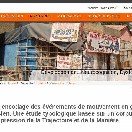
Annuaire
Mots-Clefs DDL
Sites 
ÉVÈNEMENTS
RECHERCHE
PUBLICATIONS
SCIENCE & SOCIÉTÉ
RE
Développement, Neurocognition, Dysf
 ici :
Accueil
/ Recherche /
DENDY
/
Présentation
/
Action
'encodage des événements de mouvement en 
ien. Une étude typologique basée sur un corp
xpression de la Trajectoire et de la Manière