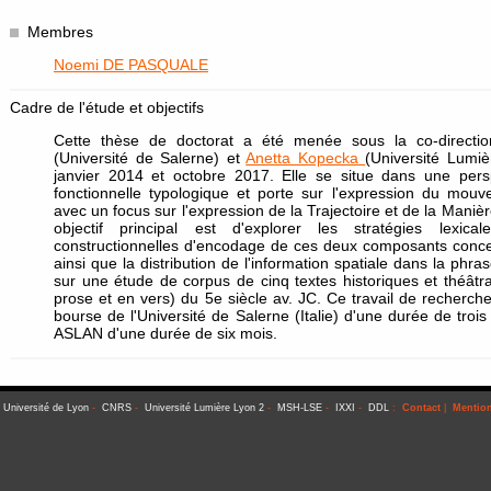
Membres
Noemi DE PASQUALE
Cadre de l'étude et objectifs
Cette thèse de doctorat a été menée sous la co-directio
(Université de Salerne) et
Anetta Kopecka
(Université Lumi
janvier 2014 et octobre 2017. Elle se situe dans une persp
fonctionnelle typologique et porte sur l'expression du mou
avec un focus sur l'expression de la Trajectoire et de la Mani
objectif principal est d'explorer les stratégies lexica
constructionnelles d'encodage de ces deux composants conc
ainsi que la distribution de l'information spatiale dans la phr
sur une étude de corpus de cinq textes historiques et théâtr
prose et en vers) du 5e siècle av. JC. Ce travail de recherch
bourse de l'Université de Salerne (Italie) d'une durée de troi
ASLAN d'une durée de six mois.
-
Université de Lyon
-
CNRS
-
Université Lumière Lyon 2
-
MSH-LSE
-
IXXI
-
DDL
:
Contact
|
Mention