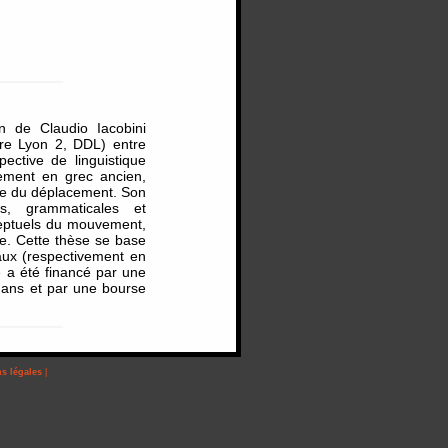
n de Claudio Iacobini
ère Lyon 2, DDL) entre
ective de linguistique
vement en grec ancien,
ère du déplacement. Son
les, grammaticales et
eptuels du mouvement,
ase. Cette thèse se base
aux (respectivement en
e a été financé par une
s ans et par une bourse
s légales
|