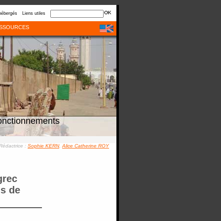
hébergés
Liens utiles
SSOURCES
onctionnements
Rédactrice :
Sophie KERN
,
Alice Catherine ROY
grec
us de