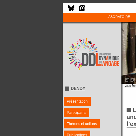
LABORATOIRE
Vous êtes
DENDY
Présentation
L
Participants
anc
l'e
Thèmes et actions
Publications