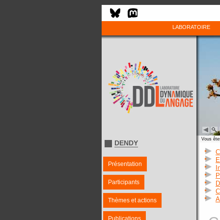
LABORATOIRE
Vous êtes
DENDY
C
E
Présentation
I
P
Participants
D
C
A
Thèmes et actions
Publications