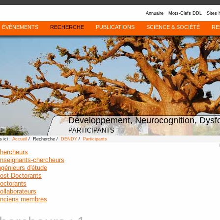
Annuaire
Mots-Clefs DDL
Sites 
ÉVÈNEMENTS
RECHERCHE
PUBLICATIONS
SCIENCE & SOCIÉTÉ
RE
Développement, Neurocognition, Dysf
PARTICIPANTS
 ici :
Accueil
/ Recherche /
DENDY
/
Participants
hercheurs
nseignants-chercheurs
ngénieurs d'étude
ost-Doctorants
octorants
ollaborateurs
nciens membres