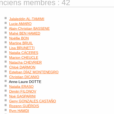
nciens membres : 42
Jalaleddin AL-TAMIMI
Lucie AMARO
Alain-Christian BASSENE
Mahé BEN HAMED
Noëllie BON
Martine BRUIL
Lisa BRUNETTI
Natalia CÁCERES
Marion CHEUCLE
Natacha CHEVRIER
Chloé DARMON
Esteban DÍAZ MONTENEGRO
Christian DICANIO
Anne-Laure DOTTE
Natalia ERASO
Dimitri FILONOV
Noé GASPARINI
Geny GONZALES CASTAÑO
Rozenn GUÉROIS
Rym HAMDI