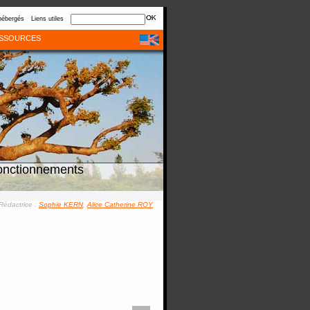
hébergés
Liens utiles
SSOURCES
onctionnements
Rédactrice :
Sophie KERN
,
Alice Catherine ROY