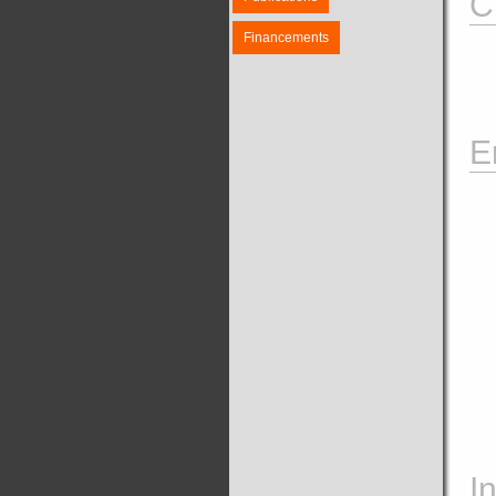
C
Financements
E
I