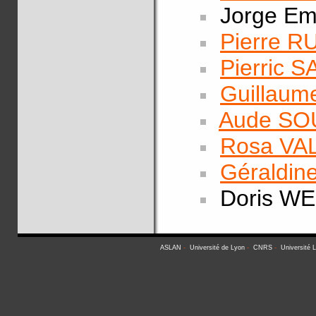
Jorge Em
Pierre 
Pierric 
Guillau
Aude SO
Rosa VA
Géraldi
Doris WE
ASLAN
-
Université de Lyon
-
CNRS
-
Université 