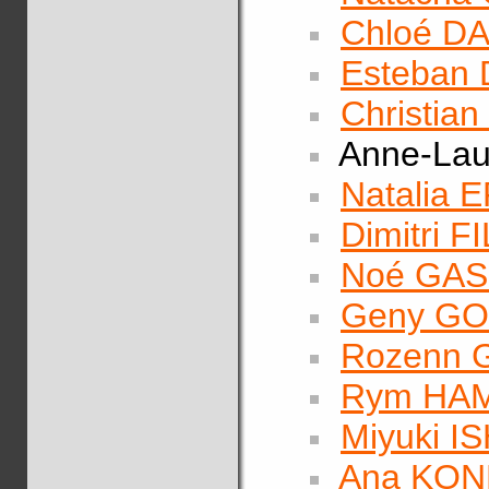
Chloé 
Esteban
Christia
Anne-Lau
Natalia 
Dimitri 
Noé GAS
Geny G
Rozenn 
Rym HA
Miyuki I
Ana KON