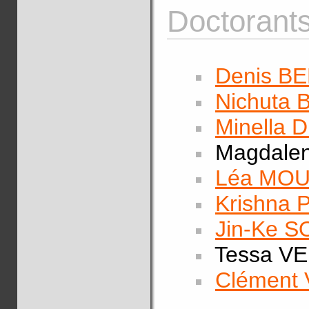
Doctorants
Denis B
Nichuta
Minella
Magdale
Léa MO
Krishna 
Jin-Ke 
Tessa V
Clément