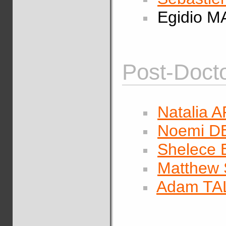
Egidio M
Post-Docto
Natalia 
Noemi D
Shelece
Matthew
Adam T