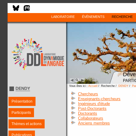
LABORATOIRE
ÉVÈNEMENTS
RECHERCHE
Déve
PARTI
Vous êtes ici :
Accueil
/ Recherche /
DENDY
/
Par
DENDY
Chercheurs
Enseignants-chercheurs
Présentation
Ingénieurs d'étude
Post-Doctorants
Participants
Doctorants
Collaborateurs
Anciens membres
Thèmes et actions
Publications