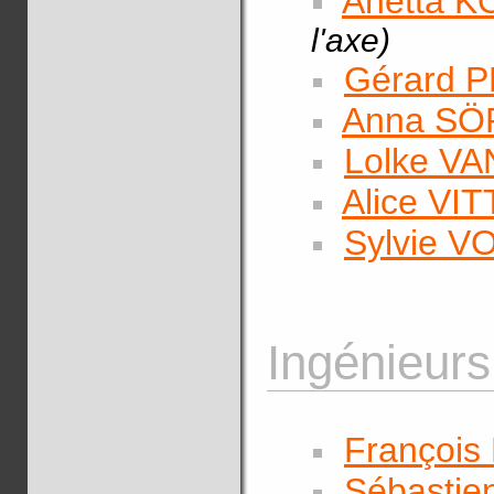
Anetta 
l'axe)
Gérard 
Anna SÖ
Lolke V
Alice VI
Sylvie V
Ingénieurs
Françoi
Sébastie