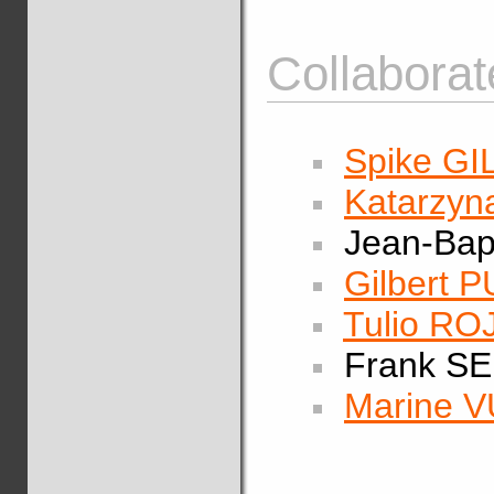
Collaborat
Spike G
Katarzyn
Jean-Bap
Gilbert 
Tulio R
Frank SE
Marine 