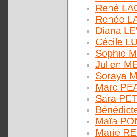
René LA
Renée L
Diana L
Cécile L
Sophie 
Julien 
Soraya 
Marc PE
Sara PE
Bénédict
Maïa P
Marie R