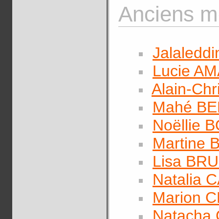
Anciens m
Jalaledd
Lucie A
Alain-Ch
Mahé B
Noëllie 
Martine 
Lisa BR
Natalia
Marion 
Natacha