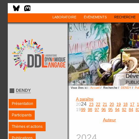
LABORATOIRE
ÉVÈNEMENTS
RECHERCHE
Déve
PUBLI
Vous êtes ici :
Accueil
/ Recherche /
DENDY
/
Pub
DENDY
A paraître
Présentation
24
20
23
22
21
20
19
18
17
1
19
99
98
97
96
95
94
92
84
8
Participants
Auteur
Thèmes et actions
2024
Publications