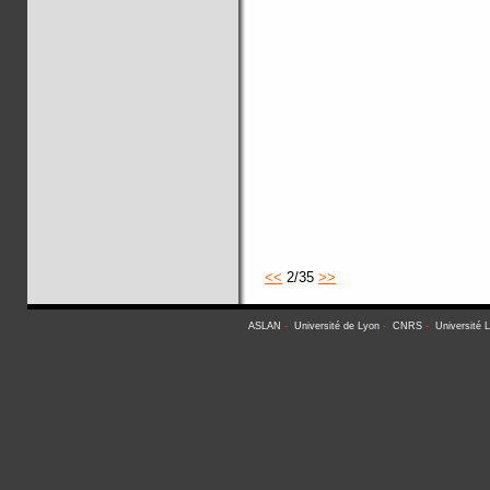
<<
2/35
>>
ASLAN
-
Université de Lyon
-
CNRS
-
Université 