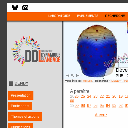
LABORATOIRE
ÉVÈNEMENTS
RECHERCHE
Déve
PUBLI
Vous êtes ici :
Accueil
/ Recherche /
DENDY
/
Pub
DENDY
A paraître
Présentation
20
26
25
24
23
22
21
20
19
1
00
19
99
98
97
96
95
94
93
92
9
Participants
Auteur
Thèmes et actions
Publications