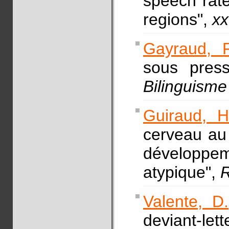
speech rate
regions",
xx
Gayraud, F
sous press
Bilinguism
Guiraud, H
cerveau au 
développe
atypique",
R
Valente, D.
deviant-l