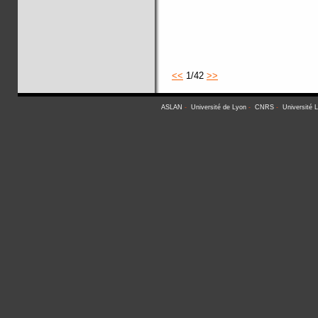
<<
1/42
>>
ASLAN
-
Université de Lyon
-
CNRS
-
Université 