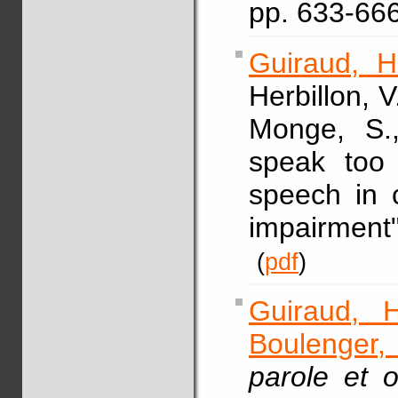
pp. 633-66
Guiraud, H
Herbillon, V
Monge, S
speak too 
speech in c
impairment
(
pdf
)
Guiraud, H
Boulenger,
parole et o