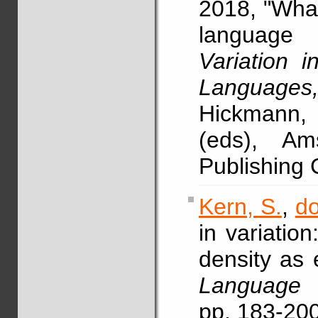
2018, "What 
language 
Variation i
Languages
Hickmann,
(eds), A
Publishing
Kern, S.
,
do
in variatio
density as 
Language 
pp. 183-20