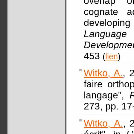
overlap 
cognate ac
developi
Language 
Development
453
(
lien
)
Witko, A.
, 
faire ortho
langage",
273, pp. 17
Witko, A.
, 