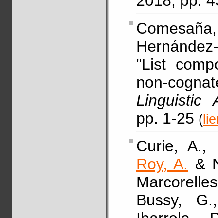
2018, pp. 
Comesaña,
Hernández-
"List comp
non-cognate
Linguistic
pp. 1-25
(
li
Curie, A., 
Roy, A.
& Na
Marcorelles
Bussy, G.,