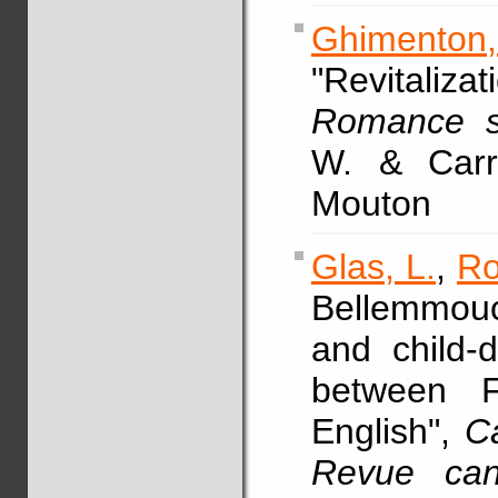
Ghimenton
"Revitali
Romance so
W. & Carru
Mouton
Glas, L.
,
Ro
Bellemmouc
and child-
between F
English",
Ca
Revue cana