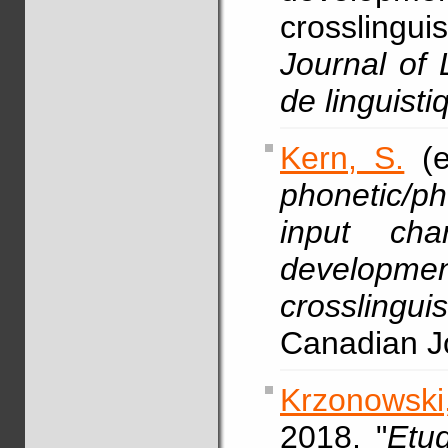
crosslingu
Journal of 
de linguisti
Kern, S.
(e
phonetic/p
input char
develop
crosslingu
Canadian Jo
Krzonowski,
2018, "
Etu