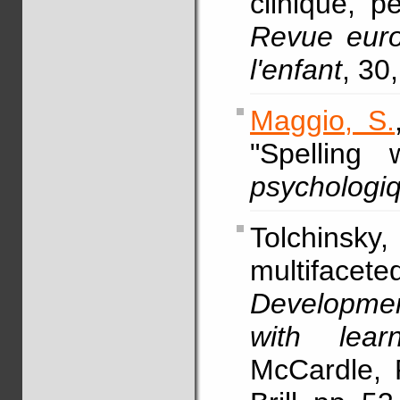
clinique, p
Revue eur
l'enfant
, 30
Maggio, S.
"Spelling 
psychologi
Tolchinsk
multifacet
Development
with learn
McCardle, P