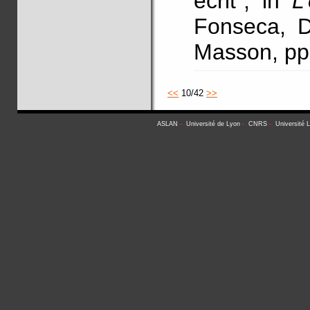
écrit", in
L
Fonseca, D.
Masson, pp
<<
10/42
>>
ASLAN
-
Université de Lyon
-
CNRS
-
Université 