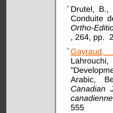
Drutel, B.,
Conduite de
Ortho-Edit
, 264, pp. 
Gayraud,
Lahrouchi
"Developme
Arabic, B
Canadian J
canadienne 
555