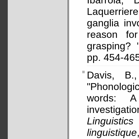
Ibarrola, 
Laquerriere
ganglia in
reason for
grasping? 
pp. 454-4
Davis, B
"Phonologic
words: A p
investigat
Linguist
linguistique