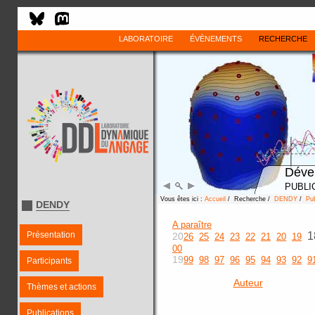
LABORATOIRE
ÉVÈNEMENTS
RECHERCHE
Déve
PUBLI
Vous êtes ici :
Accueil
/ Recherche /
DENDY
/
Pub
DENDY
A paraître
Présentation
1
20
26
25
24
23
22
21
20
19
00
19
99
98
97
96
95
94
93
92
9
Participants
Auteur
Thèmes et actions
Publications