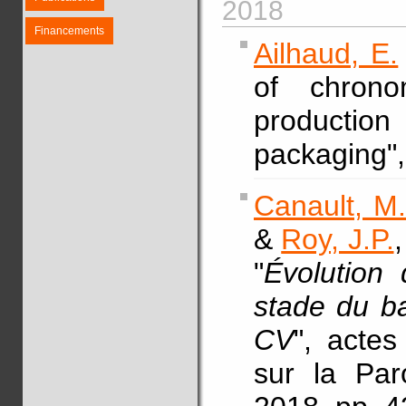
2018
Financements
Ailhaud, E.
of chrono
producti
packaging"
Canault, M
&
Roy, J.P.
"
Évolution 
stade du ba
CV
", acte
sur la Par