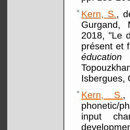
Kern, S.
, d
Gurgand,
2018, "Le d
présent et f
éducation
Topouzkhan
Isbergues, 
Kern, S.
,
phonetic/p
input char
develop