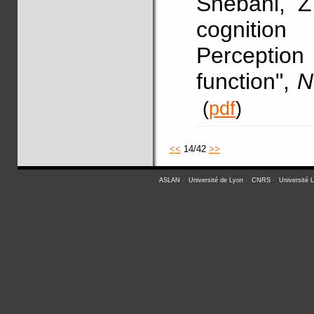
Shebani, Z
cognition
Perception
function",
N
(
pdf
)
<<
14/42
>>
ASLAN
-
Université de Lyon
-
CNRS
-
Université 