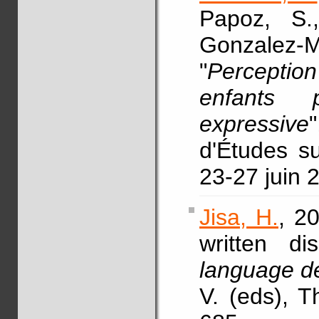
Papoz, S.,
Gonzalez-
"
Perception
enfants 
expressive
d'Études s
23-27 juin 
Jisa, H.
, 2
written di
language d
V. (eds), 