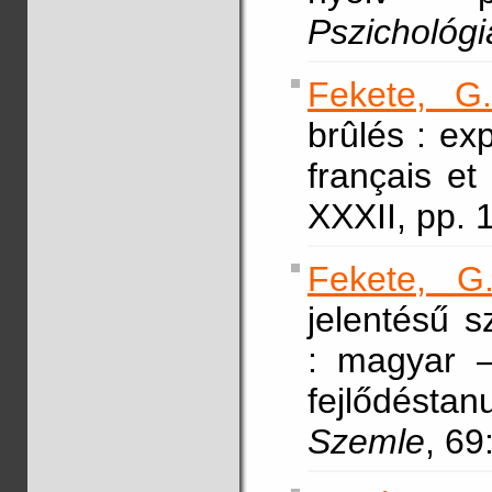
Pszichológi
Fekete, G
brûlés : ex
français et
XXXII, pp. 
Fekete, G
jelentésű 
: magyar –
fejlődéstan
Szemle
, 69