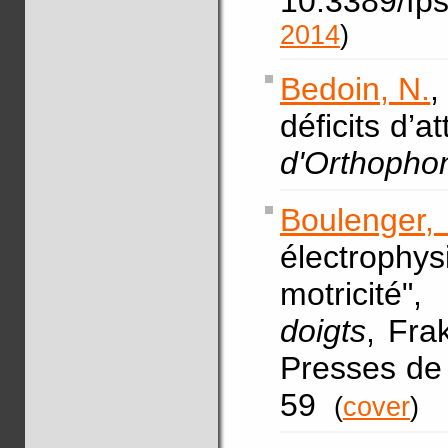
10.3389/fp
2014
)
Bedoin, N.
,
déficits d’a
d'Orthopho
Boulenger
électrophy
motricité"
doigts
, Fra
Presses de 
59
(
cover
)