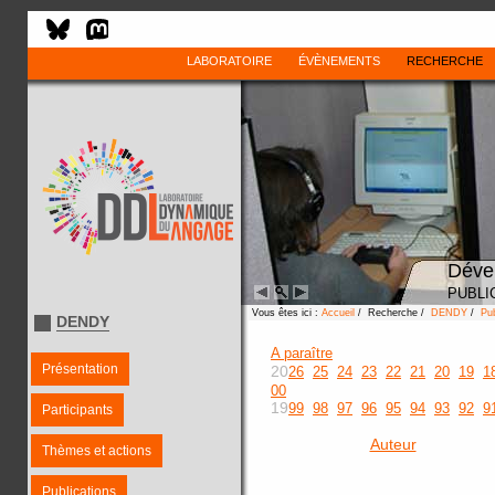
LABORATOIRE
ÉVÈNEMENTS
RECHERCHE
Déve
PUBLI
Vous êtes ici :
Accueil
/ Recherche /
DENDY
/
Pub
DENDY
A paraître
Présentation
20
26
25
24
23
22
21
20
19
1
00
19
99
98
97
96
95
94
93
92
9
Participants
Auteur
Thèmes et actions
Publications