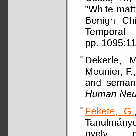
"White matt
Benign Chi
Tempora
pp. 1095:1
Dekerle, 
Meunier, F.
and semant
Human Neu
Fekete, G.
Tanulmányo
nyelv ps