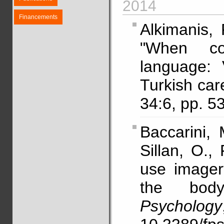
2014
Financements
Alkimanis, 
"When co
language:
Turkish car
34:6, pp. 5
Baccarini,
Sillan, O.,
use imagery
the bo
Psychology