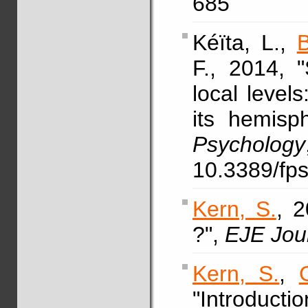
685
Kéïta, L.,
B
F., 2014, 
local levels
its hemisp
Psychology
10.3389/fp
Kern, S.
, 
?",
EJE Jou
Kern, S.
,
"Introductio