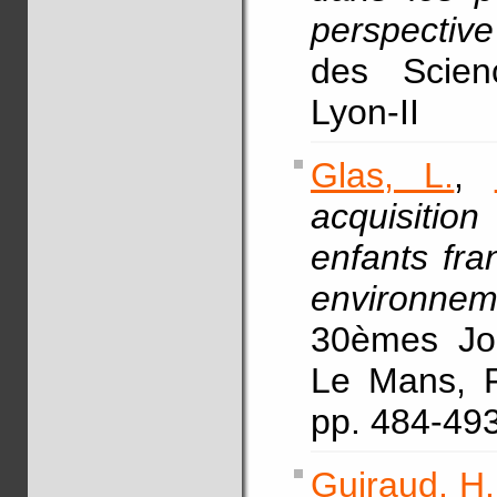
perspective
des Scien
Lyon-II
Glas, L.
,
acquisitio
enfants fr
environne
30èmes Jou
Le Mans, F
pp. 484-493
Guiraud, H.