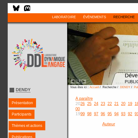
LABORATOIRE
ÉVÈNEMENTS
RECHERCHE
Déve
PUBLI
Vous êtes ici :
Accueil
/ Recherche /
DENDY
/
Pub
DENDY
A paraître
Présentation
20
26
25
24
23
22
21
20
19
1
00
19
99
98
97
96
95
94
93
92
9
Participants
Auteur
Thèmes et actions
Publications