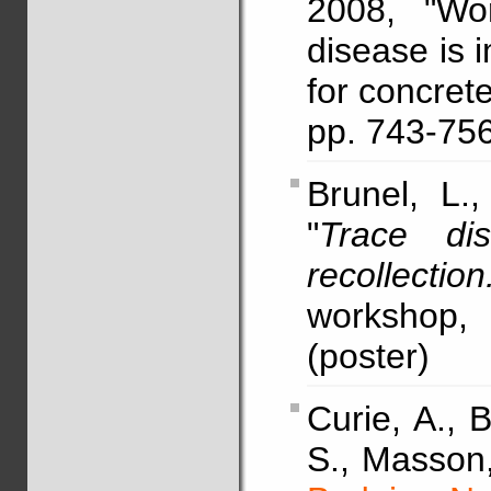
2008, "Wor
disease is 
for concret
pp. 743-7
Brunel, L.
"
Trace dis
recollectio
workshop,
(poster)
Curie, A., 
S., Masson,