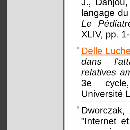
J., Danjou
langage du 
Le Pédiat
XLIV, pp. 1
Delle Luche
dans l'at
relatives a
3e cycle,
Université
Dworczak, 
"Internet e