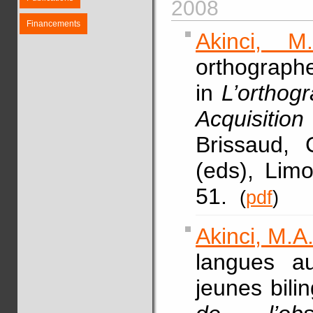
2008
Financements
Akinci, M.
orthographe
in
L’orthog
Acquisition
Brissaud, C
(eds), Lim
51.
(
pdf
)
Akinci, M.A
langues au
jeunes bili