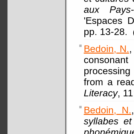
aux Pays-
'Espaces Di
pp. 13-28.
Bedoin, N.
consonant
processing
from a rea
Literacy
, 1
Bedoin, N.
syllabes et
phonémique