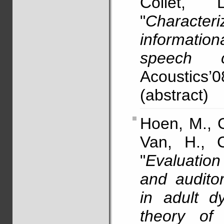
Collet, 
"
Characteri
informatio
speech c
Acoustics’08
(abstract)
Hoen, M., G
Van, H., C
"
Evaluation
and auditor
in adult dy
theory of 