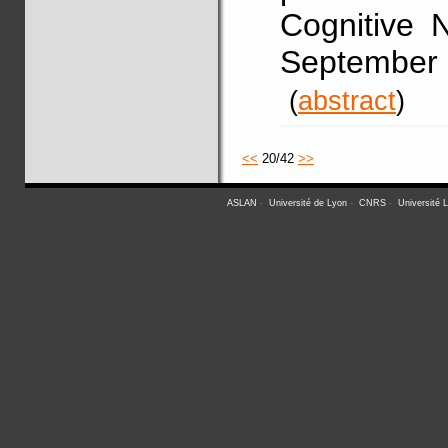
Cognitive 
September 
(
abstract
)
<<
20/42
>>
ASLAN
-
Université de Lyon
-
CNRS
-
Université 