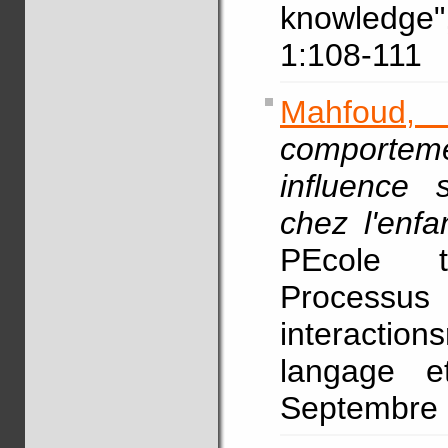
knowledg
1:108-111
Mahfoud,
comportemen
influence 
chez l'enfa
PEcole t
Processus 
interactio
langage et
Septembre (