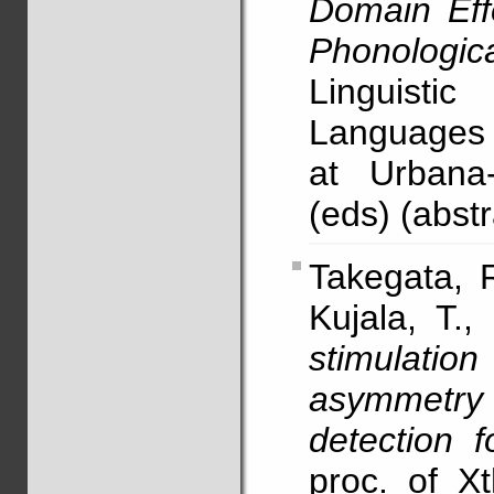
Domain Eff
Phonologic
Linguist
Languages (
at Urbana
(eds) (abstr
Takegata, 
Kujala, T.,
stimulati
asymmetr
detection f
proc. of X