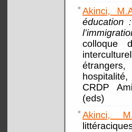
Akinci, M.A
éducation 
l’immigrat
colloque 
intercultu
étrangers
hospitali
CRDP Ami
(eds)
Akinci, M
littérac