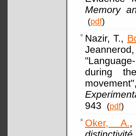
Memory an
(
pdf
)
Nazir, T.,
B
Jeannerod
"Language-
during th
movemen
Experiment
943
(
pdf
)
Oker, A.
,
distinctivi