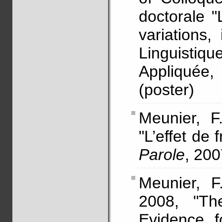
doctorale 
variations, 
Linguistiq
Appliquée
(poster)
Meunier, F
"L’effet de
Parole
, 20
Meunier, F.
2008, "Th
Evidence f