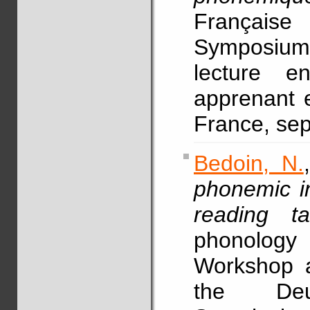
Français
Symposium 
lecture e
apprenant e
France, se
Bedoin, N.
phonemic in
reading ta
phonolog
Workshop a
the Deu