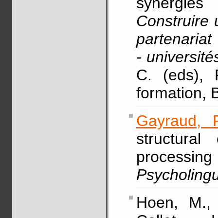
synergies
Construire
partenariat
- université
C. (eds), 
formation, 
Gayraud, F
structural
processin
Psycholingu
Hoen, M., 