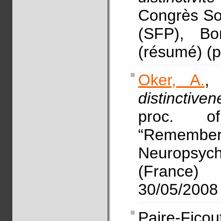
Congrès So
(SFP), Bo
(résumé) (p
Oker, A.
,
distinctive
proc. of
“Remem
Neuropsy
(France)
30/05/2008 
Paire-Fico