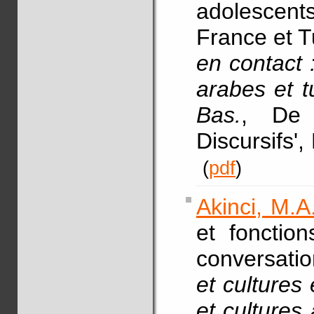
adolescent
France et Tu
en contact 
arabes et 
Bas.
, De 
Discursifs',
(
pdf
)
Akinci, M.A
et fonctio
conversatio
et cultures
et cultures