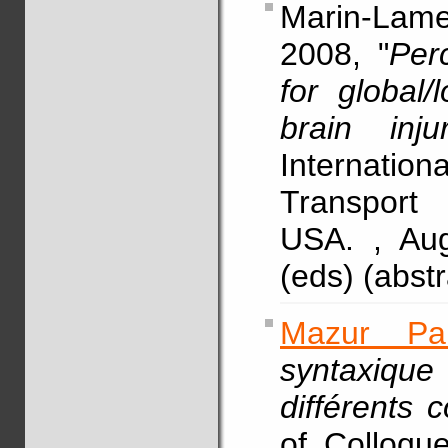
Marin-Lamel
2008, "
Perc
for global/
brain inju
Internatio
Transport
USA. , Au
(eds) (abstr
Mazur Pal
syntaxiqu
différents 
of Colloqu