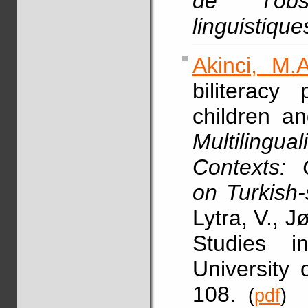
de l’obs
linguistique
Akinci, M.A
biliteracy
children an
Multilingu
Contexts: C
on Turkish
Lytra, V., 
Studies i
University
108.
(
pdf
)