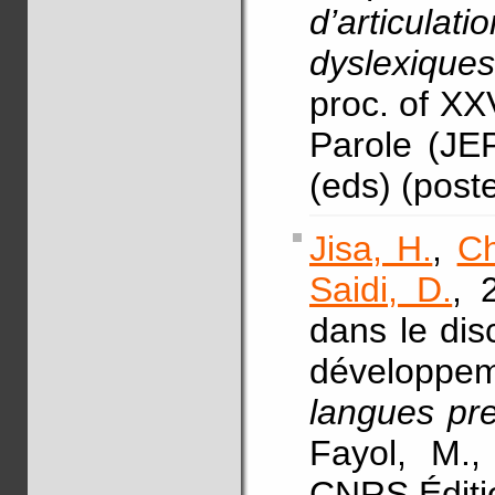
d’articul
dyslexique
proc. of XX
Parole (JE
(eds) (post
Jisa, H.
,
Ch
Saidi, D.
, 
dans le dis
développem
langues pr
Fayol, M.,
CNRS Éditi