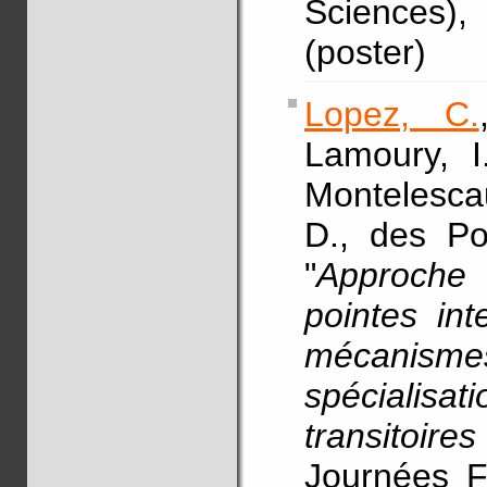
Sciences)
(poster)
Lopez, C.
Lamoury, I
Montelescau
D., des Po
"
Approche 
pointes int
mécanism
spécialisa
transitoir
Journées Fr