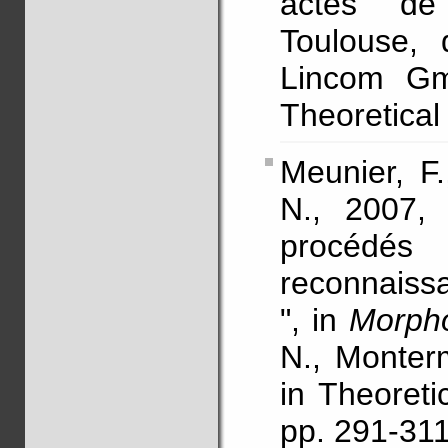
actes de
Toulouse, 
Lincom Gm
Theoretical 
Meunier, F.
N., 2007, 
procédés
reconnaiss
", in
Morpho
N., Monter
in Theoreti
pp. 291-31