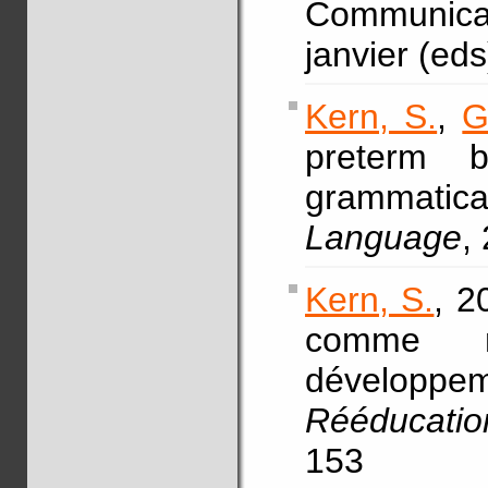
Communica
janvier (ed
Kern, S.
,
G
preterm b
grammatica
Language
,
Kern, S.
, 2
comme m
développ
Rééducatio
153