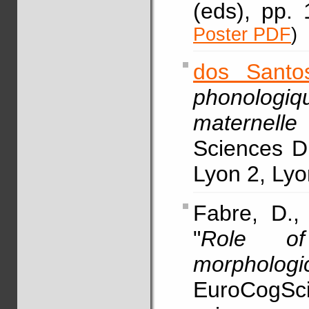
(eds), pp.
Poster PDF
)
dos Santo
phonolog
maternelle
Sciences D
Lyon 2, Ly
Fabre, D.,
"
Role of
morphologic
EuroCogSci