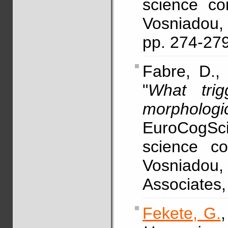
science co
Vosniadou,
pp. 274-27
Fabre, D., 
"
What trig
morphologi
EuroCogSci
science co
Vosniadou,
Associates,
Fekete, G.
,