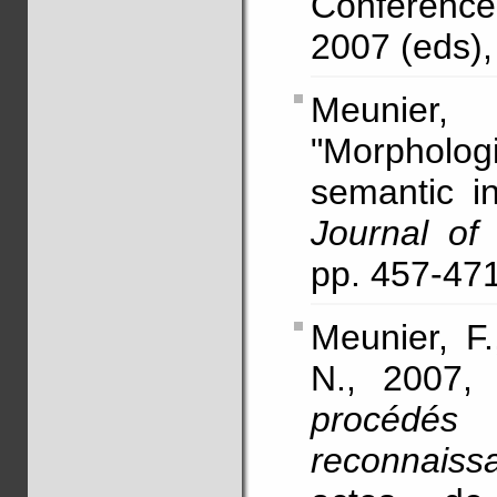
Conference
2007 (eds),
Meunier,
"Morphol
semantic in
Journal o
pp. 457-4
Meunier, F.
N., 2007, 
procédés
reconnais