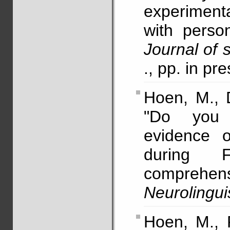
experiment
with pers
Journal of
., pp. in pr
Hoen, M., 
"Do you a
evidence o
during F
compre
Neurolingui
Hoen, M., 