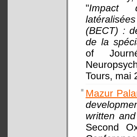
"
Impact d
latéralisée
(BECT) : dé
de la spéci
of Jour
Neuropsych
Tours, mai 
Mazur Pala
developme
written an
Second Oxf