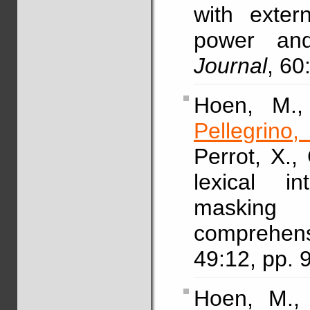
with exter
power an
Journal
, 60
Hoen, M., 
Pellegrino,
Perrot, X.,
lexical in
masking 
comprehen
49:12, pp.
Hoen, M.,