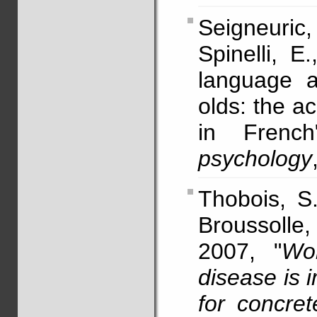
Seigneuric
Spinelli, E
language a
olds: the a
in Frenc
psychology
Thobois, S
Broussolle,
2007, "
Wor
disease is 
for concre