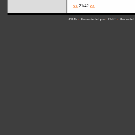
<<
21/42
>>
ASLAN
-
Université de Lyon
-
CNRS
-
Université 