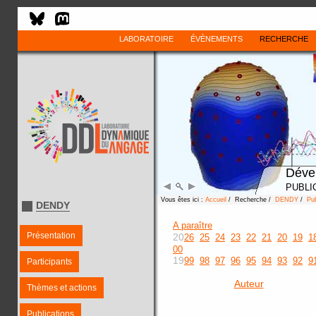
LABORATOIRE
ÉVÈNEMENTS
RECHERCHE
Déve
PUBLI
Vous êtes ici :
Accueil
/ Recherche /
DENDY
/
Pub
DENDY
A paraître
Présentation
20
26
25
24
23
22
21
20
19
1
00
19
99
98
97
96
95
94
93
92
9
Participants
Auteur
Thèmes et actions
Publications