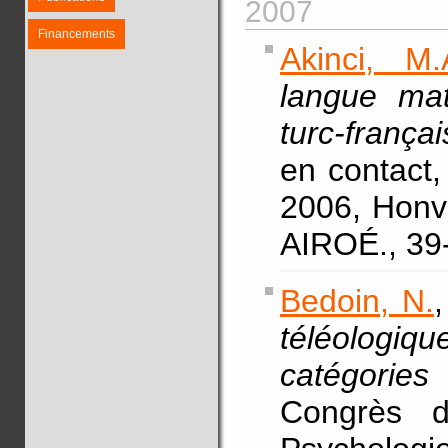
2007
Financements
Akinci, M.
langue mat
turc-frança
en contact,
2006, Honva
AIROÉ., 39
Bedoin, N.
,
téléologiq
catégories
Congrès d