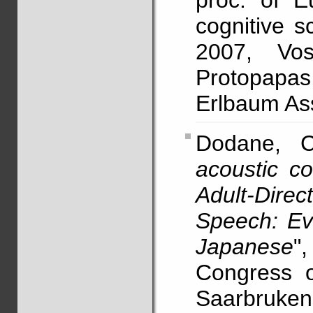
proc. of E
cognitive s
2007, Vo
Protopapa
Erlbaum Ass
Dodane, 
acoustic c
Adult-Direc
Speech: Ev
Japanese
"
Congress o
Saarbruken