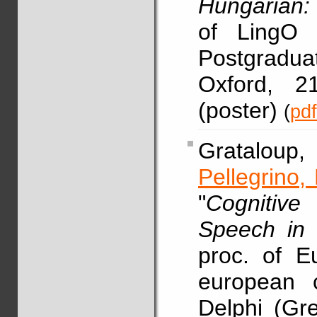
Hungarian:
of LingO
Postgradua
Oxford, 2
(poster)
(
pdf
Grataloup,
Pellegrino, 
"
Cognitive
Speech in 
proc. of E
european c
Delphi (Gr