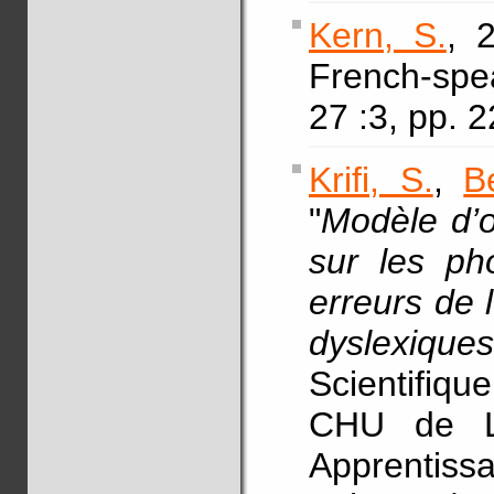
Kern, S.
, 
French-spe
27 :3, pp. 
Krifi, S.
,
B
"
Modèle d’o
sur les ph
erreurs de 
dyslexiques
Scientifiq
CHU de L
Apprentiss