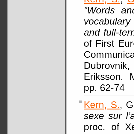
"Words and
vocabulary
and full-te
of First E
Communicat
Dubrovnik
Eriksson, 
pp. 62-74
Kern, S.
, G
sexe sur l’
proc. of X