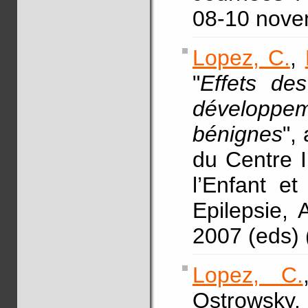
08-10 nove
Lopez, C.
,
"
Effets des
développeme
bénignes
",
du Centre I
l’Enfant e
Epilepsie, 
2007 (eds)
Lopez, C.
Ostrowsky