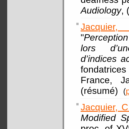
Audiology
,
Jacquier,
"
Perception
lors d’u
d’indices a
fondatric
France, J
(résumé)
(
Jacquier, C
Modified S
proc. of X