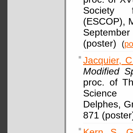
Society 
(ESCOP), Ma
September 
(poster)
(
po
Jacquier, C
Modified S
proc. of T
Science 
Delphes, Gr
871 (poste
Kern, S.
,
G