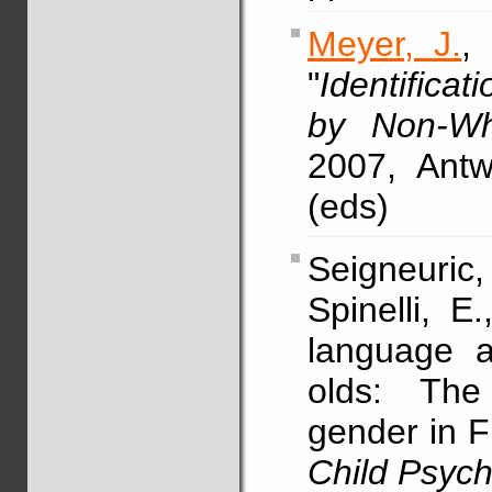
Meyer, J.
,
"
Identifica
by Non-Whi
2007, Antw
(eds)
Seigneuric
Spinelli, E
language a
olds: The
gender in 
Child Psyc