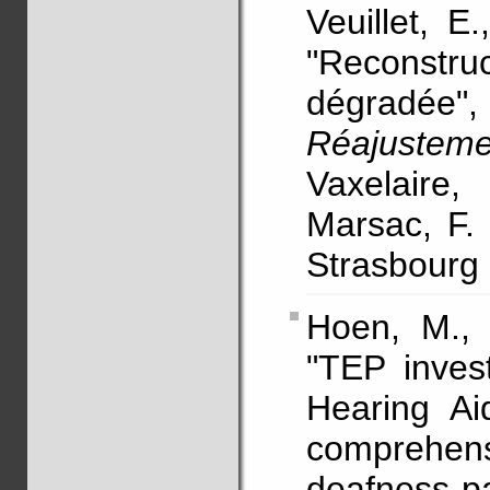
Veuillet, E
"Reconstru
dégrad
Réajuste
Vaxelaire,
Marsac, F. 
Strasbourg 
Hoen, M., 
"TEP inves
Hearing Ai
comprehen
deafness pa