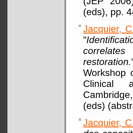
(JEP 2006)
(eds), pp. 
Jacquier, C
"
Identifica
correlates
restoration.
Workshop o
Clinical a
Cambridge,
(eds) (abst
Jacquier, C