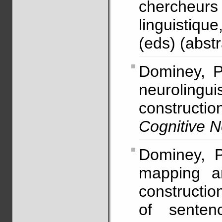
chercheurs
linguistiq
(eds) (abstr
Dominey, P.
neuroling
construct
Cognitive 
Dominey, P
mapping an
constructi
of senten