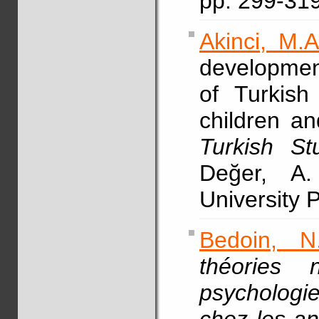
pp. 299-319
Akinci, M.A
development
of Turkish
children an
Turkish Stu
Değer, A.
University 
Bedoin, N
théories
psychologie