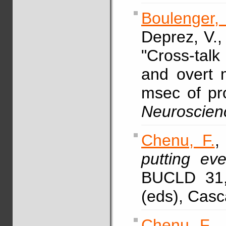
Boulenger,
Deprez, V.,
"Cross-tal
and overt m
msec of pr
Neuroscien
Chenu, F.
putting ev
BUCLD 31,
(eds), Casc
Chenu, F.
,