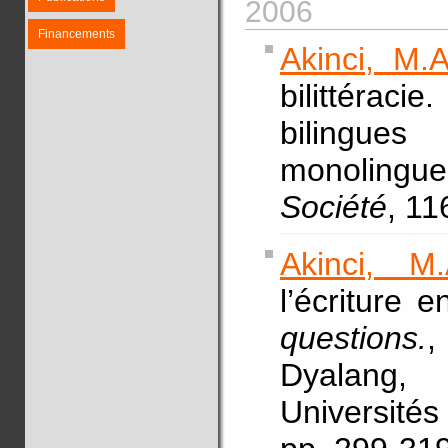
2006
Financements
Akinci, M.A
bilittérac
bilingue
monoling
Société
, 11
Akinci, M.
l’écriture 
questions.
,
Dyalang,
Universi