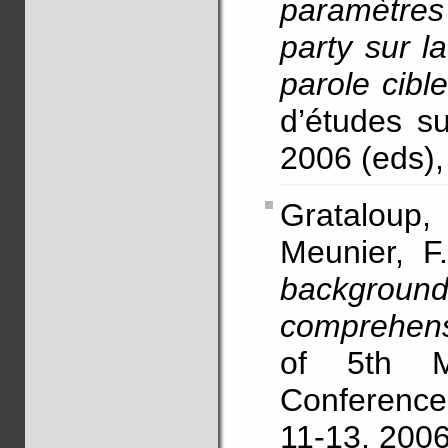
paramètres 
party sur l
parole cibl
d’études su
2006 (eds),
Grataloup
Meunier, F
backgrou
comprehensi
of 5th Me
Conference
11-13, 2006 