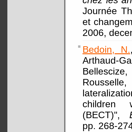
chez les an
Journée Th
et changeme
2006, dece
Bedoin, N.
Arthaud-G
Bellescize,
Roussell
lateraliza
children 
(BECT)",
pp. 268-27