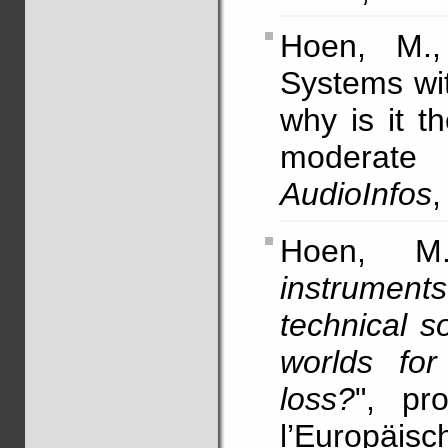
Hoen, M.,
Systems wi
why is it t
moderate 
AudioInfos
,
Hoen, M
instrument
technical s
worlds for
loss?
", pr
l’Euro