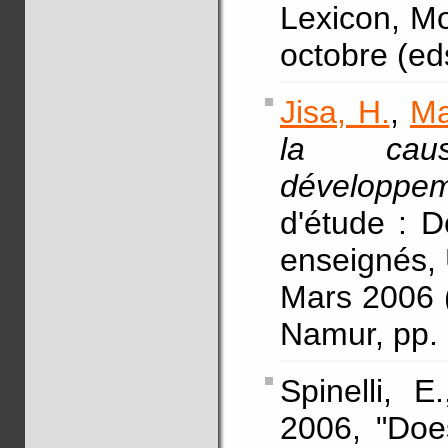
Lexicon, M
octobre (ed
Jisa, H.
,
Ma
la cau
développem
d'étude : D
enseignés, 
Mars 2006 (
Namur, pp. 
Spinelli, E
2006, "Doe