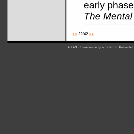
early phase
The Mental
<<
22/42
>>
ASLAN
-
Université de Lyon
-
CNRS
-
Université 