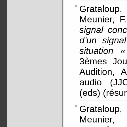
Grataloup
Meunier, F.
signal con
d’un signa
situation 
3èmes Jou
Audition, 
audio (JJ
(eds) (résu
Grataloup
Meunier,