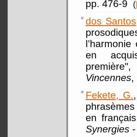
pp. 476-9
(
dos Santos
prosodiqu
l’harmonie
en acqui
première"
Vincennes
,
Fekete, G.
phrasèmes c
en français
Synergies -