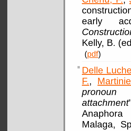
constructi
early ac
Constructi
Kelly, B. (
(
pdf
)
Delle Luche
F.
,
Martini
pronoun 
attachment
Anaphora
Malaga, Spa