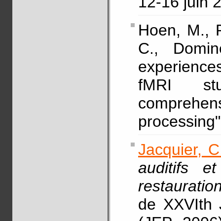
12-16 juin 
Hoen, M., 
C., Domin
experience
fMRI st
comprehen
processing
Jacquier, C
auditifs e
restauratio
de XXVIth 