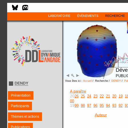
LABORATOIRE
ÉVÈNEMENTS
RECHERCHE
Déve
PUBLI
Vous êtes ici :
Accueil
/ Recherche /
DENDY
/
Pub
DENDY
A paraître
Présentation
20
26
25
24
23
22
21
20
19
1
00
19
99
98
97
96
95
94
93
92
9
Participants
Auteur
Thèmes et actions
Publications