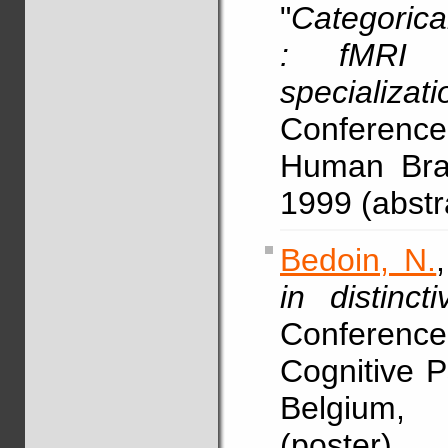
"
Categorical
: fMRI e
specializati
Conference
Human Brai
1999 (abstr
Bedoin, N.
in distinct
Conference
Cognitive 
Belgium, 
(poster)