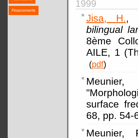
1999
Financements
Jisa, H.
, 
bilingual 
8ème Coll
AILE, 1 (Th
(
pdf
)
Meunier,
"Morphologi
surface fr
68, pp. 54
Meunier, 