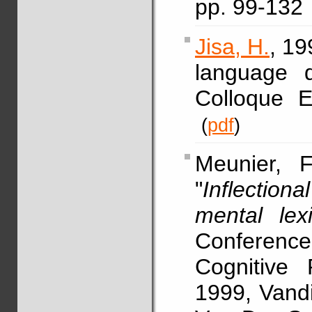
pp. 99-132
Jisa, H.
, 19
language 
Colloque
(
pdf
)
Meunier, F
"
Inflectio
mental lex
Conference
Cognitive 
1999, Vandi