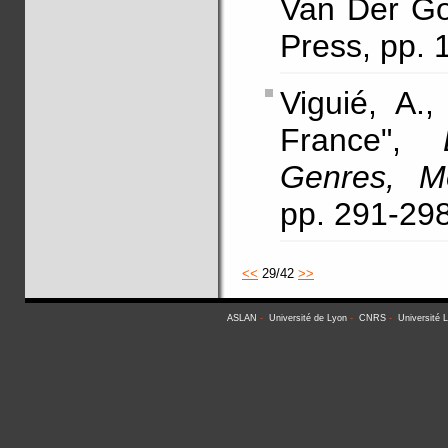
Van Der Go
Press, pp. 
Viguié, A.
France",
Genres, M
pp. 291-29
<<
29/42
>>
ASLAN
-
Université de Lyon
-
CNRS
-
Université 