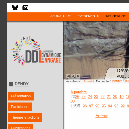
LABORATOIRE
ÉVÈNEMENTS
RECHERCHE
Déve
PUBLI
Vous êtes ici :
Accueil
/ Recherche /
DENDY
/
Pub
DENDY
A paraître
Présentation
20
26
25
24
23
22
21
20
19
1
00
99
19
98
97
96
95
94
93
92
9
Participants
Auteur
Thèmes et actions
Publications