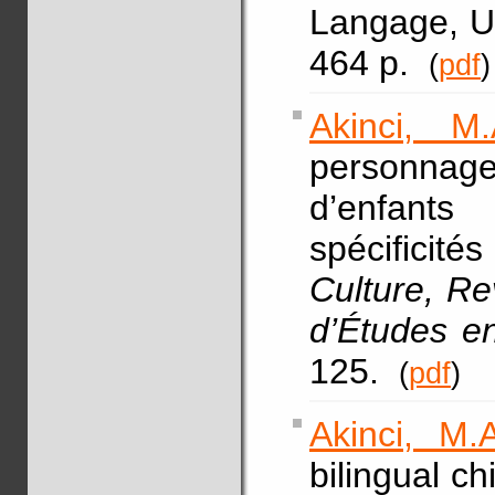
Langage, Un
464 p.
(
pdf
)
Akinci, M.
personnage
d’enfants
spécificités
Culture, R
d’Études e
125.
(
pdf
)
Akinci, M.A
bilingual c