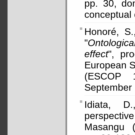
pp. 30, dom
conceptual 
Honoré, S
"
Ontological
effect
", pr
European So
(ESCOP 1
September (
Idiata, D.
perspectiv
Masangu (