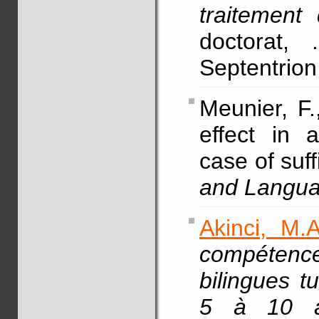
traitement
doctorat, 
Septentrion,
Meunier, F.
effect in 
case of suf
and Langu
Akinci, M.A
compétenc
bilingues t
5 à 10 