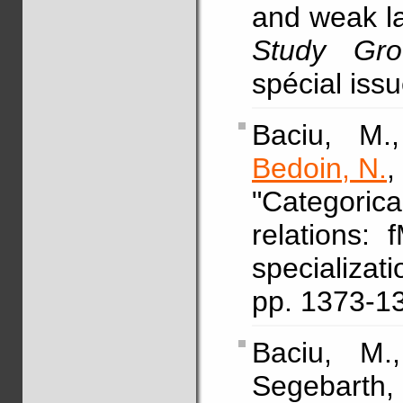
and weak l
Study Gro
spécial iss
Baciu, M.,
Bedoin, N.
,
"Categori
relations:
specializ
pp. 1373-1
Baciu, M.
Segebart