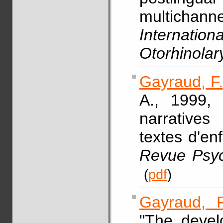
multicha
Internati
Otorhinolar
Gayraud, F.
A., 1999, 
narrative
textes d'en
Revue Psyc
(
pdf
)
Gayraud, F
"The devel