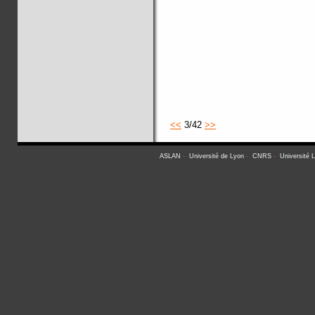
<<
3/42
>>
ASLAN
-
Université de Lyon
-
CNRS
-
Université 