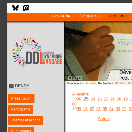
LABORATOIRE
ÉVÈNEMENTS
RECHERCHE
Déve
PUBLI
Vous êtes ici :
Accueil
/ Recherche /
DENDY
/
Pub
DENDY
A paraître
Présentation
25
20
26
24
23
22
21
20
19
1
00
19
99
98
97
96
95
94
93
92
9
Participants
Auteur
Thèmes et actions
Publications