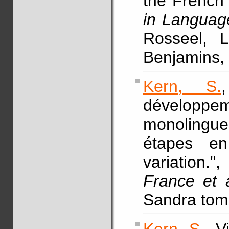
the French 
in Language
Rosseel, 
Benjamins, 
Kern, S.
développe
monolingu
étapes en
variation."
France et a
Sandra tomc