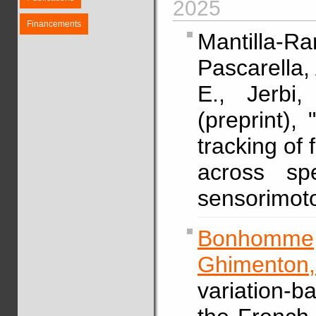
2025
Financements
Mantilla-Ra
Pascarella, 
E., Jerb
(preprint), 
tracking of
across sp
sensorimoto
Bonhomme,
Ghimenton,
variation-b