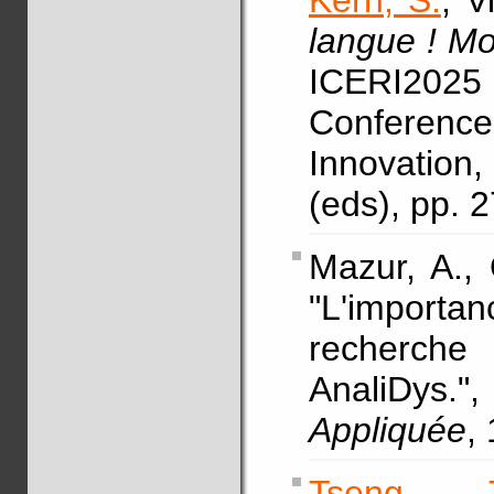
Kern, S.
, V
langue ! M
ICERI2025
Conference
Innovation
(eds), pp. 
Mazur, A.,
"L'impor
recherche 
AnaliDys
Appliquée
,
Tseng, T