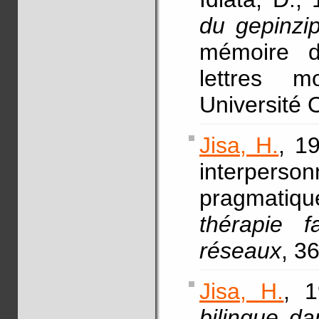
du gepinzi
mémoire d
lettres mo
Université 
Jisa, H.
, 1
interperson
pragmati
thérapie f
réseaux
, 3
Jisa, H.
, 1
bilingue d