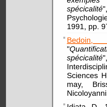
exemples 
spécicalité
"
Psychologie
1991, pp. 
Bedoin, 
"
Quantifica
spécicalité
Interdiscipli
Sciences H
may, Bri
Nicoloyanni
Idiata, D., 