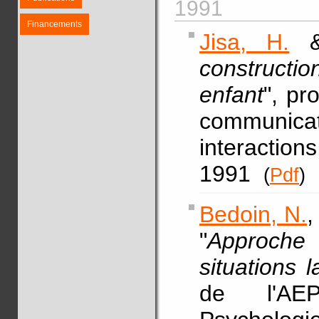
1991
Financements
Jisa, H.
& 
constructi
enfant
", pr
communic
interactio
1991
(
Pdf
)
Bedoin, N.
,
"
Approche 
situations 
de l'AE