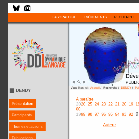
LABORATOIRE
ÉVÈNEMENTS
RECHERCHE
Déve
PUBLI
Vous êtes ici :
Accueil
/ Recherche /
DENDY
/
Pub
DENDY
A paraître
Présentation
20
26
25
24
23
22
21
20
19
1
00
9
19
99
98
97
96
95
94
93
92
Participants
Auteur
Thèmes et actions
Publications