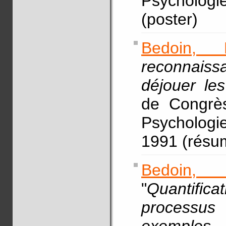
Psycholog
(poster)
Bedoin, 
reconnai
déjouer les
de Congrès
Psycholog
1991 (résum
Bedoin, 
"
Quantific
processus