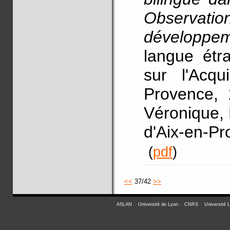
Observati
développe
langue étr
sur l'Acqu
Provence, 1
Véronique, 
d'Aix-en-P
(
pdf
)
<<
37/42
>>
ASLAN
-
Université de Lyon
-
CNRS
-
Université 