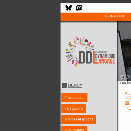
LABORATOIRE
Vous êtes
DENDY
A p
Présentation
20
00
19
Participants
Thèmes et actions
Publications