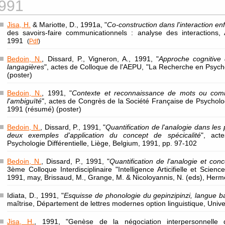
991
Jisa, H.
& Mariotte, D., 1991a, "
Co-construction dans l'interaction en
des savoirs-faire communicationnels : analyse des interactions,
1991
(
Pdf
)
Bedoin, N.
, Dissard, P., Vigneron, A., 1991, "
Approche cognitive 
langagières
", actes de Colloque de l'AEPU, "La Recherche en Psych
(poster)
Bedoin, N.
, 1991, "
Contexte et reconnaissance de mots ou com
l'ambiguïté
", actes de Congrès de la Société Française de Psycholo
1991 (résumé) (poster)
Bedoin, N.
, Dissard, P., 1991, "
Quantification de l'analogie dans les
deux exemples d'application du concept de spécicalité
", act
Psychologie Différentielle, Liège, Belgium, 1991, pp. 97-102
Bedoin, N.
, Dissard, P., 1991, "
Quantification de l'analogie et conc
3ème Colloque Interdisciplinaire "Intelligence Articifielle et Scie
1991, may, Brissaud, M., Grange, M. & Nicoloyannis, N. (eds), Herm
Idiata, D., 1991, "
Esquisse de phonologie du gepinzipinzi, langue 
maîtrise, Département de lettres modernes option linguistique, Unive
Jisa, H.
, 1991, "Genèse de la négociation interpersonnelle 