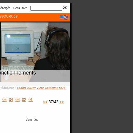
hébergés
Liens utiles
SSOURCES
onctionnements
Rédactrice :
Sophie KERN
,
Alice Catherine ROY
05
04
03
02
01
<<
37/42
>>
Année