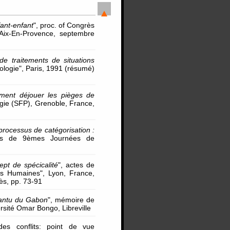
fant-enfant
", proc. of Congrès
 Aix-En-Provence, septembre
de traitements de situations
ologie", Paris, 1991 (résumé)
ment déjouer les pièges de
gie (SFP), Grenoble, France,
 processus de catégorisation :
es de 9èmes Journées de
ept de spécicalité
", actes de
nces Humaines", Lyon, France,
ès, pp. 73-91
bantu du Gabon
", mémoire de
rsité Omar Bongo, Libreville
des conflits: point de vue