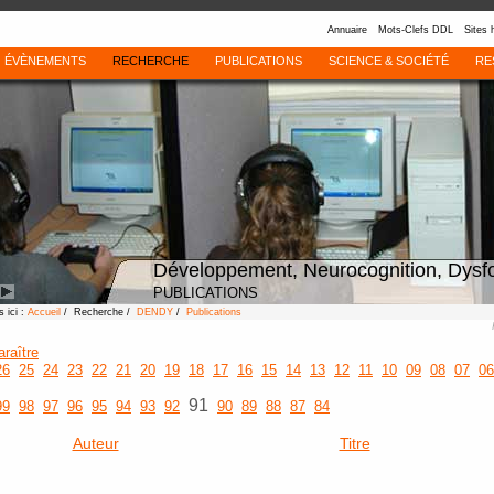
Annuaire
Mots-Clefs DDL
Sites 
ÉVÈNEMENTS
RECHERCHE
PUBLICATIONS
SCIENCE & SOCIÉTÉ
RE
Développement, Neurocognition, Dysf
PUBLICATIONS
 ici :
Accueil
/ Recherche /
DENDY
/
Publications
araître
26
25
24
23
22
21
20
19
18
17
16
15
14
13
12
11
10
09
08
07
06
91
99
98
97
96
95
94
93
92
90
89
88
87
84
Auteur
Titre