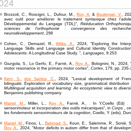
024
Brozzoli, C., Roscigni, L., Dufour, M.,
Roy, A.
&
Boulenger, V.
, 20
avec outil pour améliorer le traitement syntaxique chez l’adol
Développemental du Langage (TDL)",
Rééducation Orthophoniqu
sciences de l'orthophonie : convergence des recherc
neurodéveloppement
, 298
Cohen, C., Demazel, R.,
Witko, A.
, 2024, "Exploring the Inte
Language Skills and Language and Cultural Identity Construction
Adolescents: A Longitudinal Case Study. ",
Languages
, 9:253
Giurgola, S., Lo Gerfo, E., Farnè, A.,
Roy, A.
, Bolognini, N., 2024,
motor resonance in the primary motor cortex",
Cortex
, 179, pp. 235
Kern, S.
,
dos Santos, C.
, 2024, "Lexical development of Fren
bilinguals: Exploration of vocabulary size, grammatical distribution
Multilingual acquisition and learning: An ecosystemic view to divers
Benjamins publishing company
Martel, M.
, Miller, L.,
Roy, A.
, Farnè, A., . In Y.Coello (Ed) .
sensorimoteur et incorporation des outils mécaniques", in
Corps , c
les fondements sensorimoteurs de la cognition
, Coello, Y. (eds), Du
Martel, M.
, Finos, L.,
Bahmad, S.
, Koun, E., Salemme, R., Sonié, S.
Roy, A.
, 2024, "Motor deficits in autism differ from that of develop