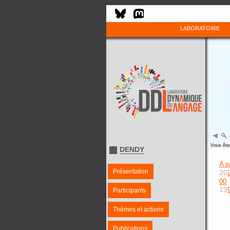
LABORATOIRE
Vous êtes
DENDY
A p
Présentation
20
00
19
Participants
Thèmes et actions
Publications