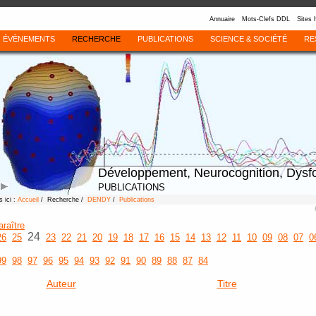
Annuaire
Mots-Clefs DDL
Sites 
ÉVÈNEMENTS
RECHERCHE
PUBLICATIONS
SCIENCE & SOCIÉTÉ
RE
Développement, Neurocognition, Dysf
PUBLICATIONS
 ici :
Accueil
/ Recherche /
DENDY
/
Publications
araître
24
26
25
23
22
21
20
19
18
17
16
15
14
13
12
11
10
09
08
07
0
99
98
97
96
95
94
93
92
91
90
89
88
87
84
Auteur
Titre