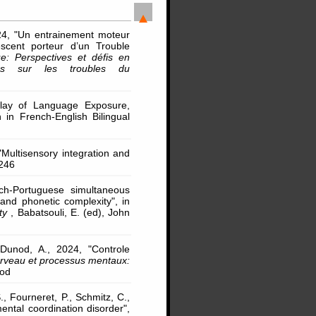
24, "Un entrainement moteur
escent porteur d’un Trouble
e: Perspectives et défis en
hes sur les troubles du
rplay of Language Exposure,
 in French-English Bilingual
 "Multisensory integration and
-246
ch-Portuguese simultaneous
 and phonetic complexity", in
ity
, Babatsouli, E. (ed), John
 Dunod, A., 2024, "Controle
erveau et processus mentaux:
nod
, Fourneret, P., Schmitz, C.,
mental coordination disorder",