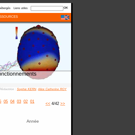
hébergés
Liens utiles
SSOURCES
onctionnements
Rédactrice :
Sophie KERN
,
Alice Catherine ROY
6
05
04
03
02
01
<<
4/42
>>
Année