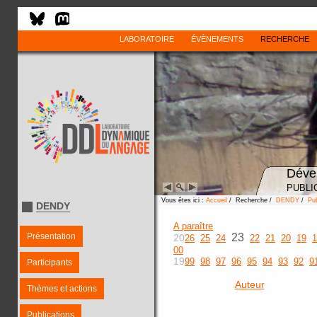
LABORATOIRE
ÉVÈNEMENTS
RECHERCHE
Déve
PUBLI
Vous êtes ici :
Accueil
/ Recherche /
DENDY
/
Pub
DENDY
A paraître
Présentation
23
20
26
25
24
22
21
20
19
1
00
19
99
98
97
96
95
94
93
92
9
Participants
Auteur
Thèmes et actions
Publications