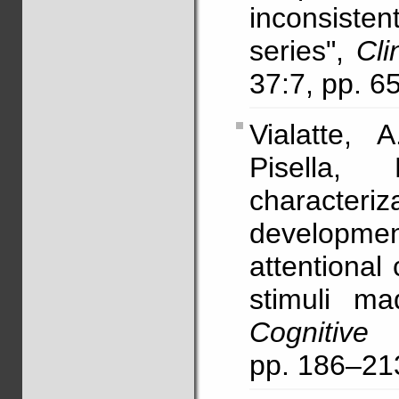
inconsisten
series",
Cli
37:7, pp. 
Vialatte,
Pisella,
character
developmen
attentional
stimuli ma
Cognitive
pp. 186–21