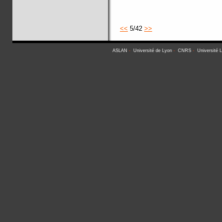
<<
5/42
>>
ASLAN
-
Université de Lyon
-
CNRS
-
Université 