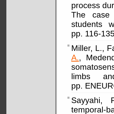
process dur
The case 
students w
pp. 116-13
Miller, L., 
A.
, Medend
somatosens
limbs a
pp. ENEUR
Sayyahi, 
temporal-b