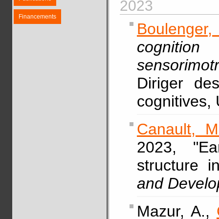
2023
Financements
Boulenger,
cognitio
sensorimot
Diriger de
cognitives,
Canault, M
2023, "Ea
structure 
and Devel
Mazur, A.,