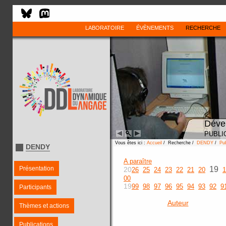
LABORATOIRE
ÉVÈNEMENTS
RECHERCHE
Déve
PUBLI
Vous êtes ici :
Accueil
/ Recherche /
DENDY
/
Pub
DENDY
A paraître
Présentation
19
20
26
25
24
23
22
21
20
1
00
19
99
98
97
96
95
94
93
92
9
Participants
Auteur
Thèmes et actions
Publications