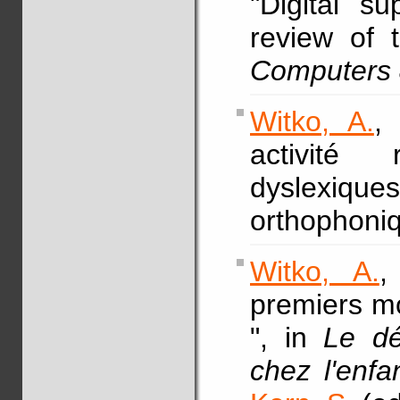
"Digital s
review of 
Computers 
Witko, A.
activité r
dyslexique
orthophoni
Witko, A.
premiers mo
", in
Le dé
chez l'enfa