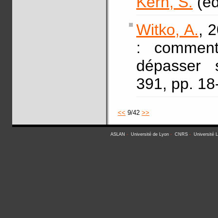
Kern, S.
(ed
Witko, A.
, 
: comment
dépasser 
391, pp. 18
<<
9/42
>>
ASLAN
-
Université de Lyon
-
CNRS
-
Université 