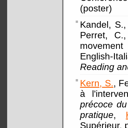
(poster)
Kandel, S.
Perret, C.
movement p
English-It
Reading and
Kern, S.
, F
à l'interv
précoce du 
pratique
,
Supérieur, 