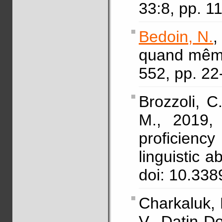
33:8, pp. 1
Bedoin, N.
,
quand mêm
552, pp. 22
Brozzoli, C
M., 2019,
proficiency
linguistic ab
doi: 10.33
Charkaluk,
V., Datin-Do