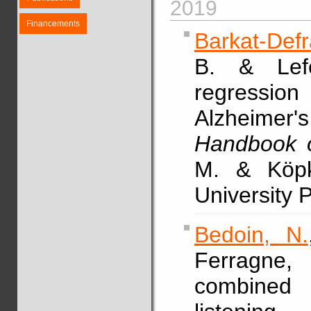
2019
Financements
Barkat-Def
B. & Lefè
regression
Alzheimer
Handbook o
M. & Köpk
University 
Bedoin, N.
Ferragne,
combined 