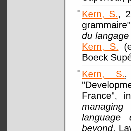
Kern, S.
, 
grammaire"
du langage o
Kern, S.
(e
Boeck Supér
Kern, S.
,
"Developm
France", 
managing
language 
beyond
, La