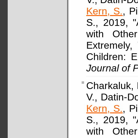
Kern, S.
, P
S., 2019, "
with Othe
Extremely,
Children: 
Journal of P
Charkaluk,
V., Datin-Do
Kern, S.
, P
S., 2019, "
with Othe