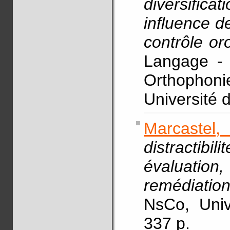
diversifica
influence de
contrôle o
Langage - 
Orthophonie
Université 
Marcastel,
distractib
évaluati
remédiatio
NsCo, Univ
337 p.