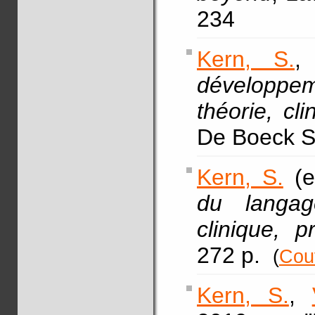
234
Kern, S.
,
développem
théorie, cli
De Boeck Su
Kern, S.
(e
du langag
clinique, 
272 p.
(
Cou
Kern, S.
,