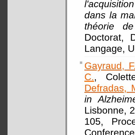
l'acquisiti
dans la mal
théorie de
Doctorat, 
Langage, Un
Gayraud, F
C.
, Colet
Defradas, 
in Alzheim
Lisbonne, 2
105, Proce
Conference