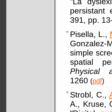
"La dyslex
persistant 
391, pp. 13
Pisella, L.,
Gonzalez-Mo
simple scre
spatial pe
Physical 
1260
(
pdf
)
Strobl, C.,
A., Kruse, 