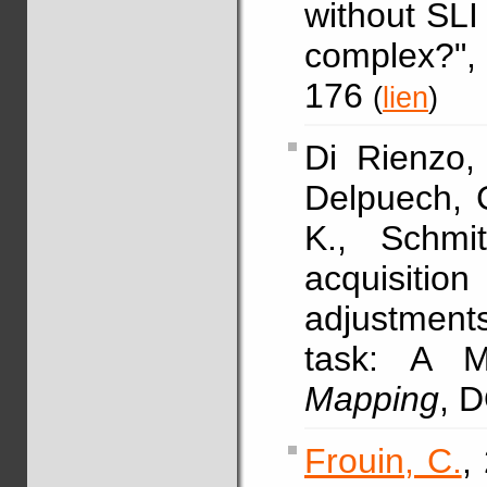
without SLI
complex?",
176
(
lien
)
Di Rienzo, 
Delpuech, 
K., Schmi
acquisiti
adjustments
task: A 
Mapping
, 
Frouin, C.
,