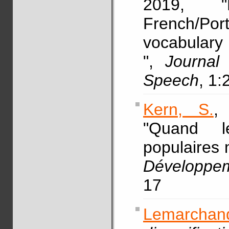
2019, "
French/Po
vocabulary
",
Journal
Speech
, 1:
Kern, S.
,
"Quand l
populaires
Développem
17
Lemarchan