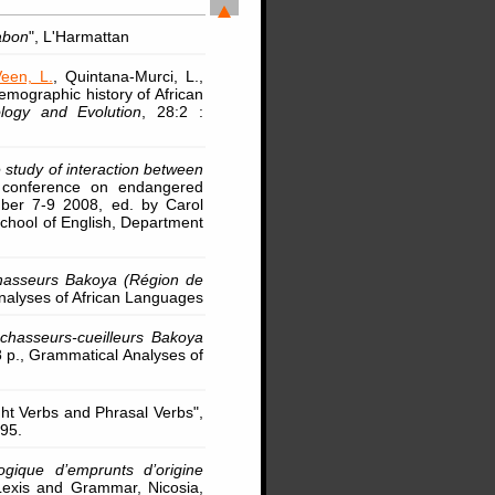
abon
", L'Harmattan
een, L.
, Quintana-Murci, L.,
demographic history of African
ology and Evolution
, 28:2 :
 study of interaction between
al conference on endangered
ember 7-9 2008, ed. by Carol
chool of English, Department
 chasseurs Bakoya (Région de
Analyses of African Languages
 chasseurs-cueilleurs Bakoya
 p., Grammatical Analyses of
ght Verbs and Phrasal Verbs",
195.
ogique d’emprunts d’origine
 Lexis and Grammar, Nicosia,