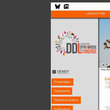
LABORATOIRE
Vous êtes
DENDY
A p
Présentation
20
19
Participants
Thèmes et actions
2
Publications