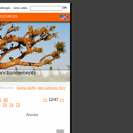
hébergés
Liens utiles
SSOURCES
onctionnements
Rédactrice :
Sophie KERN
,
Alice Catherine ROY
<<
12/47
>>
1
00
6
75
74
73
Année