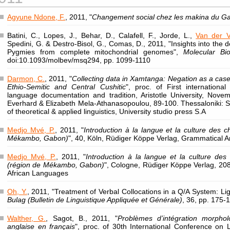
Agyune Ndone, F.
, 2011, "
Changement social chez les makina du G
Batini, C., Lopes, J., Behar, D., Calafell, F., Jorde, L.,
Van der V
Spedini, G. & Destro-Bisol, G., Comas, D., 2011, "Insights into the 
Pygmies from complete mitochondrial genomes",
Molecular Bi
doi:10.1093/molbev/msq294, pp. 1099-1110
Darmon, C.
, 2011, "
Collecting data in Xamtanga: Negation as a case
Ethio-Semitic and Central Cushitic
", proc. of First internation
language documentation and tradition, Aristotle University, Nov
Everhard & Elizabeth Mela-Athanasopoulou, 89-100. Thessaloniki: S
of theoretical & applied linguistics, University studio press S.A
Medjo Mvé, P.
, 2011, "
Introduction à la langue et la culture des
Mékambo, Gabon)
", 40, Köln, Rüdiger Köppe Verlag, Grammatical 
Medjo Mvé, P.
, 2011, "
Introduction à la langue et la culture des
(région de Mékambo, Gabon)
", Cologne, Rüdiger Köppe Verlag, 208
African Languages
Oh, Y.
, 2011, "Treatment of Verbal Collocations in a Q/A System: Li
Bulag (Bulletin de Linguistique Appliquée et Générale)
, 36, pp. 175-
Walther, G.
, Sagot, B., 2011, "
Problèmes d’intégration morphol
anglaise en français
", proc. of 30th International Conference on