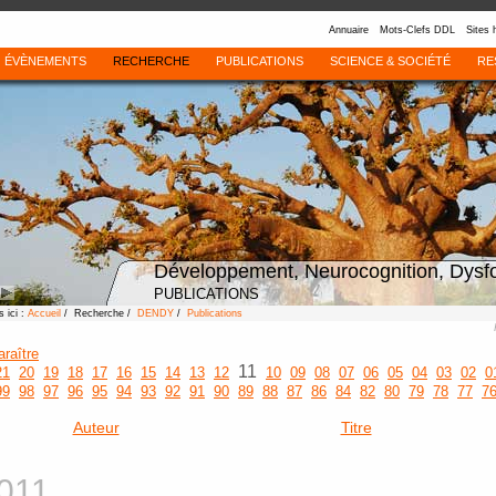
Annuaire
Mots-Clefs DDL
Sites 
ÉVÈNEMENTS
RECHERCHE
PUBLICATIONS
SCIENCE & SOCIÉTÉ
RE
Développement, Neurocognition, Dysf
PUBLICATIONS
 ici :
Accueil
/ Recherche /
DENDY
/
Publications
araître
11
21
20
19
18
17
16
15
14
13
12
10
09
08
07
06
05
04
03
02
0
99
98
97
96
95
94
93
92
91
90
89
88
87
86
84
82
80
79
78
77
7
Auteur
Titre
011