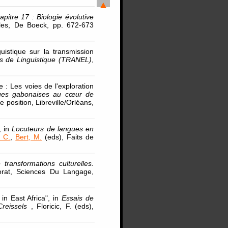
apitre 17 : Biologie évolutive
lles, De Boeck, pp. 672-673
uistique sur la transmission
s de Linguistique (TRANEL)
,
e : Les voies de l'exploration
ngues gabonaises au cœur de
e position, Libreville/Orléans,
, in
Locuteurs de langues en
, C.
,
Bert, M.
(eds), Faits de
ansformations culturelles.
orat, Sciences Du Langage,
in East Africa", in
Essais de
Creissels
, Floricic, F. (eds),