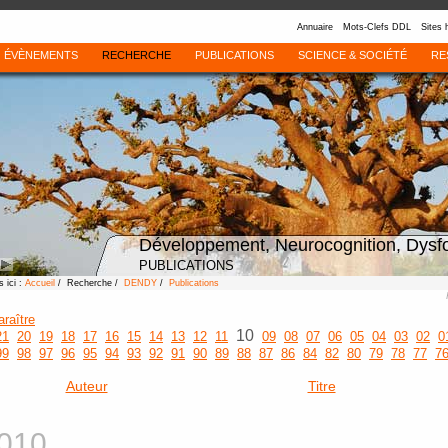
Annuaire
Mots-Clefs DDL
Sites 
ÉVÈNEMENTS
RECHERCHE
PUBLICATIONS
SCIENCE & SOCIÉTÉ
RE
Développement, Neurocognition, Dysf
PUBLICATIONS
 ici :
Accueil
/ Recherche /
DENDY
/
Publications
araître
10
21
20
19
18
17
16
15
14
13
12
11
09
08
07
06
05
04
03
02
0
99
98
97
96
95
94
93
92
91
90
89
88
87
86
84
82
80
79
78
77
7
Auteur
Titre
010