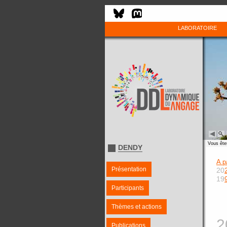
LABORATOIRE
Vous êtes
DENDY
A p
Présentation
20
19
Participants
Thèmes et actions
2
Publications