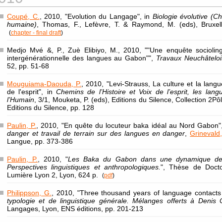
Coupé, C.
, 2010, "Evolution du Langage", in
Biologie évolutive (Ch
humaine)
, Thomas, F., Lefèvre, T. & Raymond, M. (eds), Bruxe
(
chapter - final draft
)
Medjo Mvé &, P., Zuè Elibiyo, M., 2010, ""Une enquête socioling
intergénérationnelle des langues au Gabon"",
Travaux Neuchâteloi
52, pp. 51-68
Mouguiama-Daouda, P.
, 2010, "Levi-Strauss, La culture et la langu
de l'esprit", in
Chemins de l’Histoire et Voix de l’esprit, les la
l’Humain
, 3/1, Mouketa, P. (eds), Editions du Silence, Collection 2Pôl
Editions du Silence, pp. 128
Paulin, P.
, 2010, "En quête du locuteur baka idéal au Nord Gabon"
danger et travail de terrain sur des langues en danger
,
Grinevald
Langue, pp. 373-386
Paulin, P.
, 2010, "
Les Baka du Gabon dans une dynamique de tr
Perspectives linguistiques et anthropologiques.
", Thèse de Doct
Lumière Lyon 2, Lyon, 624 p.
(
pdf
)
Philippson, G.
, 2010, "Three thousand years of language contacts 
typologie et de linguistique générale. Mélanges offerts à Denis 
Langages, Lyon, ENS éditions, pp. 201-213