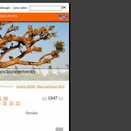
hébergés
Liens utiles
SSOURCES
onctionnements
Rédactrice :
Sophie KERN
,
Alice Catherine ROY
<<
13/47
>>
1
00
6
75
74
73
Année