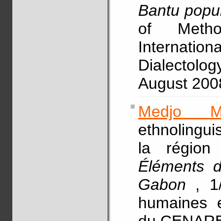
Bantu popul
of Metho
Internatio
Dialectolo
August 200
Medjo M
ethnolingu
la régio
Éléments d
Gabon
, 1
humaines et