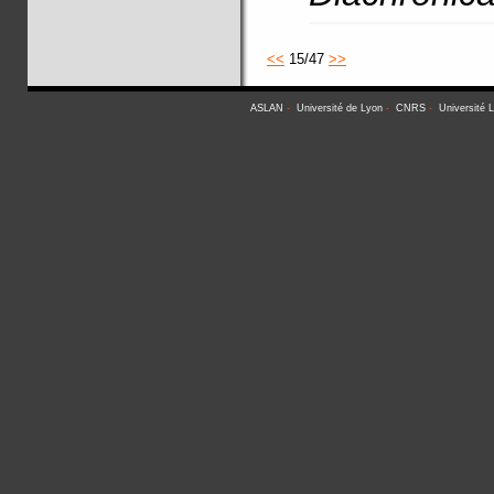
<<
15/47
>>
ASLAN
-
Université de Lyon
-
CNRS
-
Université 