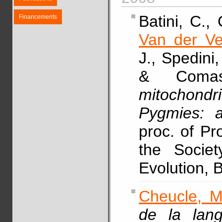
Batini, C., 
Financements
Van der Ve
J., Spedini
& Comas
mitochondri
Pygmies: a
proc. of Pr
the Societ
Evolution, 
Cheucle, M
de la lan