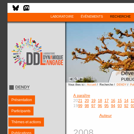
LABORATOIRE
ÉVÈNEMENTS
RECHERCHE
Déve
PUBLI
Vous êtes ici :
Accueil
/ Recherche /
DENDY
/
Pub
DENDY
A paraître
Présentation
20
21
20
19
18
17
16
15
14
1
19
99
98
97
96
95
94
93
92
9
Participants
Auteur
Thèmes et actions
2008
Publications