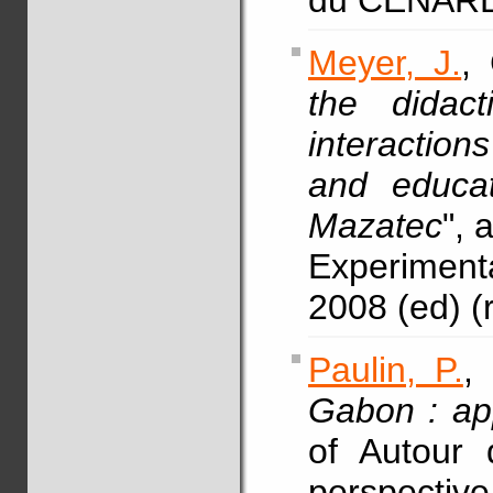
du CENARE
Meyer, J.
,
the didact
interactio
and educa
Mazatec
", 
Experiment
2008 (ed) 
Paulin, P.
,
Gabon : app
of Autour 
perspectiv