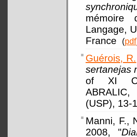
synchroni
mémoire 
Langage, Un
France
(
pdf
Guérois, R.
sertanejas 
of XI Co
ABRALIC, 
(USP), 13-1
Manni, F., 
2008, "
Dia