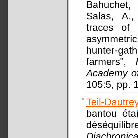
Bahuchet, 
Salas, A.,
traces of
asymmetri
hunter-ga
farmers",
Academy of
105:5, pp.
Teil-Dautre
bantou éta
déséquili
Diachronic