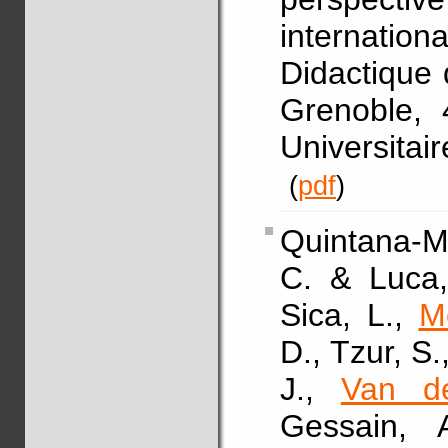
internation
Didactique 
Grenoble, 
Universita
(
pdf
)
Quintana-M
C. & Luca,
Sica, L.,
M
D., Tzur, S.
J.,
Van d
Gessain, 