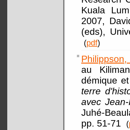
Kuala Lump
2007, David
(eds), Univ
(
pdf
)
Philippson,
au Kiliman
démique et 
terre d'his
avec Jean-
Juhé-Beaula
pp. 51-71
(