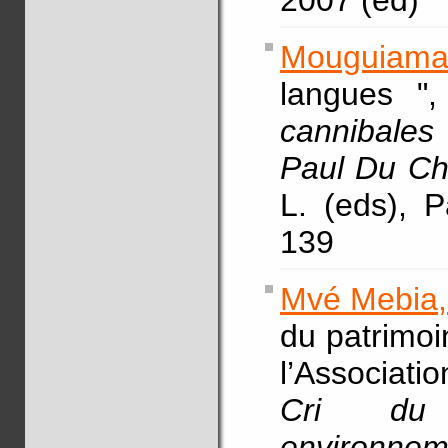
2007 (ed)
Mouguiama
langues "
cannibales
Paul Du Cha
L. (eds), 
139
Mvé Mebia,
du patrimoi
l’Associati
Cri du 
environnem