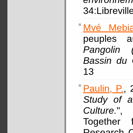
34:Librevill
Mvé Mebia
peuples a
Pangolin 
Bassin du
13
Paulin, P.
, 
Study of 
Culture.
",
Together 
Research C