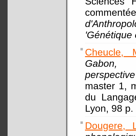
Sciences H
commen
d'Anthro
'Génétique 
Cheucle, 
Gabon, p
perspective
master 1, 
du Langage
Lyon, 98 p.
Dougere, L