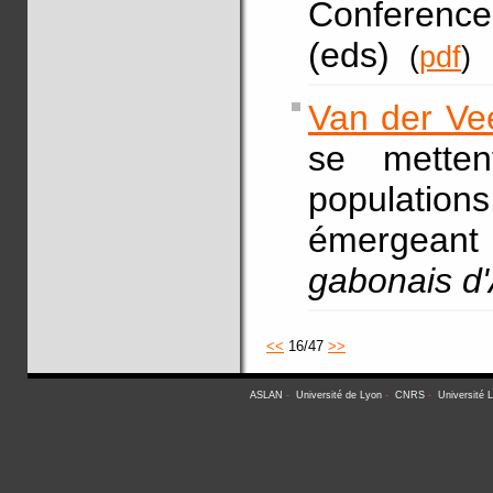
Conferenc
(eds)
(
pdf
)
Van der Ve
se metten
populatio
émergeant
gabonais d'
<<
16/47
>>
ASLAN
-
Université de Lyon
-
CNRS
-
Université 