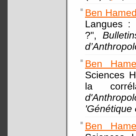
Ben Hamed
Langues : 
?",
Bullet
d’Anthropol
Ben Hame
Sciences H
la corré
d'Anthro
'Génétique 
Ben Hame