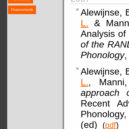
Alewijnse, 
Financements
L.
& Manni,
Analysis of
of the RAN
Phonology
,
Alewijnse, 
L.
, Manni,
approach o
Recent Ad
Phonology,
(ed)
(
pdf
)