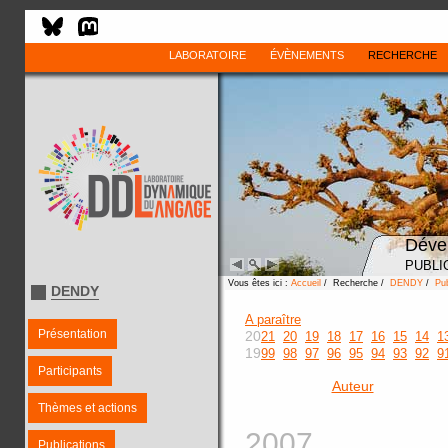
LABORATOIRE
ÉVÈNEMENTS
RECHERCHE
Déve
PUBLI
Vous êtes ici :
Accueil
/ Recherche /
DENDY
/
Pub
DENDY
A paraître
Présentation
20
21
20
19
18
17
16
15
14
1
19
99
98
97
96
95
94
93
92
9
Participants
Auteur
Thèmes et actions
2007
Publications