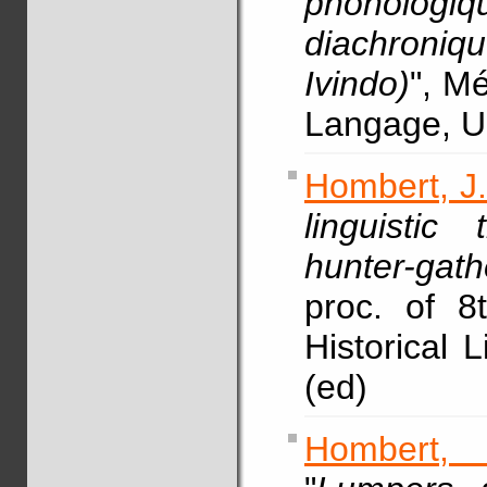
phonolog
diachroniq
Ivindo)
", M
Langage, U
Hombert, J
linguistic
hunter-gat
proc. of 8
Historical 
(ed)
Hombert, 