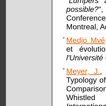
"
Lumpers a
possible?
"
Conference
Montreal, A
Medjo Mvé,
et évolut
l'Universit
Meyer, J.
,
Typology o
Comparis
Whistled