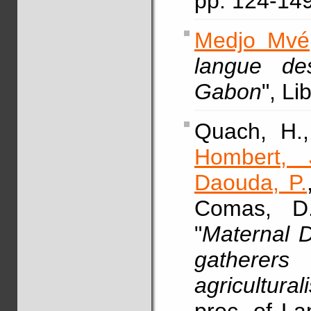
pp. 124-14
Medjo Mvé,
langue d
Gabon
", L
Quach, H.
Hombert, 
Daouda, P.
Comas, D.
"
Maternal D
gathere
agricultura