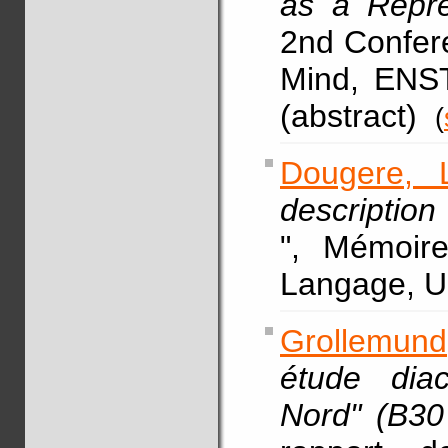
as a Repre
2nd Confer
Mind, ENST
(abstract)
(
Dougere, 
description
", Mémoir
Langage, U
Grollemund
étude dia
Nord" (B30