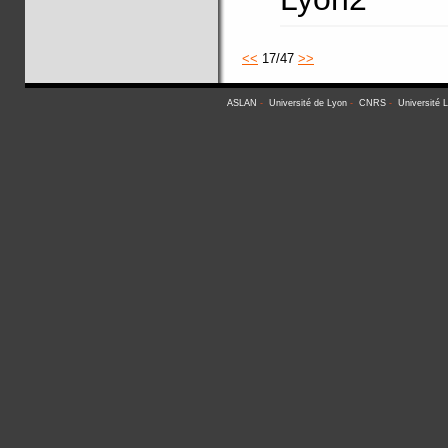
<<
17/47
>>
ASLAN
-
Université de Lyon
-
CNRS
-
Université 