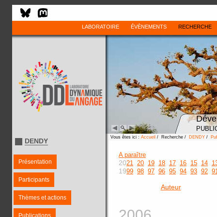
LABORATOIRE
ÉVÈNEMENTS
RECHERCHE
Déve
PUBLI
Vous êtes ici :
Accueil
/ Recherche /
DENDY
/
Pub
DENDY
A paraître
Présentation
20
21
20
19
18
17
16
15
14
1
19
99
98
97
96
95
94
93
92
9
Participants
Auteur
Thèmes et actions
2006
Publications