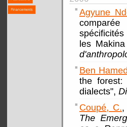
Agyune Nd
Financements
comparée
spécificit
les Makin
d'anthropol
Ben Hamed
the forest
dialects",
D
Coupé, C.
,
The Emerg