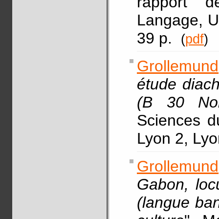
rapport 
Langage, Un
39 p.
(
pdf
)
Grollemund
étude diac
(B 30 No
Sciences d
Lyon 2, Lyo
Grollemund
Gabon, loc
(langue ba