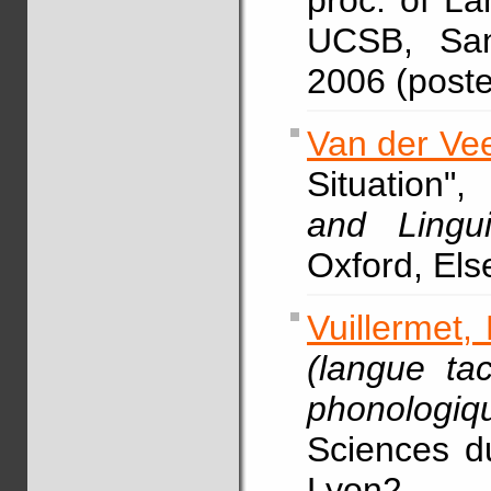
proc. of L
UCSB, San
2006 (poste
Van der Vee
Situation",
and Lingui
Oxford, Els
Vuillermet,
(langue ta
phonologiq
Sciences d
Lyon2