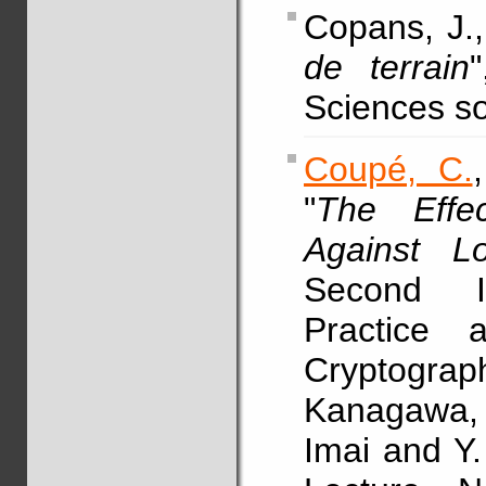
Copans, J.,
de terrain
Sciences so
Coupé, C.
"
The Effec
Against L
Second I
Practice
Cryptogr
Kanagawa, 
Imai and Y