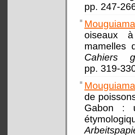
pp. 247-26
Mouguiama
oiseaux 
mamelles d
Cahiers g
pp. 319-33
Mouguiama
de poisson
Gabon : u
étymo
Arbeitspapi