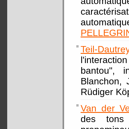
automati
caractéri
automatiq
PELLEGRIN
Teil-Dautr
l'interact
bantou", 
Blanchon, 
Rüdiger Köp
Van der Ve
des tons