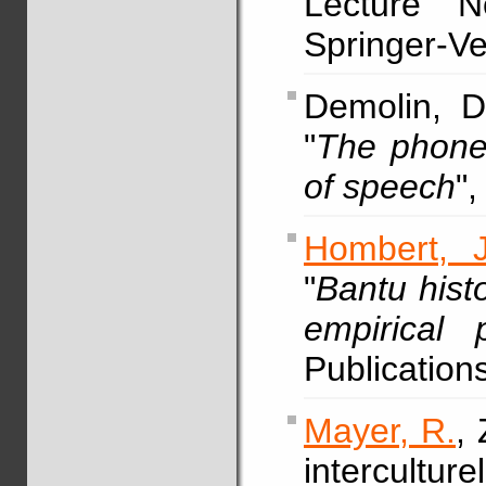
Lecture N
Springer-V
Demolin, 
"
The phonet
of speech
"
Hombert, J
"
Bantu histo
empirical 
Publication
Mayer, R.
,
intercultur