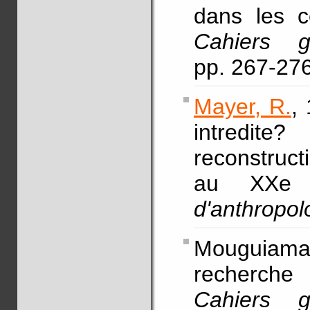
dans les c
Cahiers g
pp. 267-27
Mayer, R.
,
intredi
reconstruct
au XXe 
d'anthropol
Mouguiam
recherche 
Cahiers g