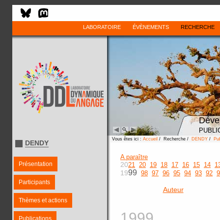
LABORATOIRE
ÉVÈNEMENTS
RECHERCHE
Déve
PUBLI
Vous êtes ici :
Accueil
/ Recherche /
DENDY
/
Pub
DENDY
A paraître
Présentation
20
21
20
19
18
17
16
15
14
1
99
19
98
97
96
95
94
93
92
9
Participants
Auteur
Thèmes et actions
1999
Publications