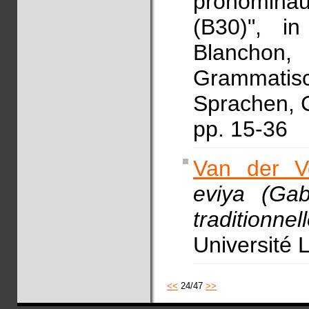
pronominau
(B30)", i
Blanchon
Grammatis
Sprachen, 
pp. 15-36
Van der V
eviya (Gab
traditionnel
Université 
<<
24/47
>>