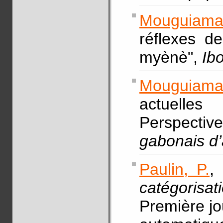
Mouguiam
réflexes d
myènè",
Ib
Mouguiama
actuelle
Perspect
gabonais d’
Paulin, P.
,
catégorisa
Première jou