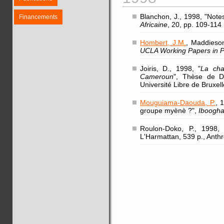
Blanchon, J., 1998, "Notes
Financements
Africaine
, 20, pp. 109-114
Hombert, J.M.
, Maddieson
UCLA Working Papers in P
Joiris, D., 1998, "
La cha
Cameroun
", Thèse de Do
Université Libre de Bruxell
Mouguiama-Daouda, P.
, 
groupe myènè ?",
Iboogh
Roulon-Doko, P., 1998, 
L'Harmattan, 539 p., Ant