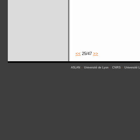
<<
25/47
>>
ASLAN
-
Université de Lyon
-
CNRS
-
Université 