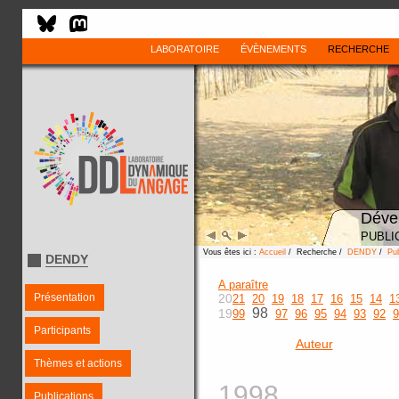
LABORATOIRE
ÉVÈNEMENTS
RECHERCHE
Déve
PUBLI
Vous êtes ici :
Accueil
/ Recherche /
DENDY
/
Pub
DENDY
A paraître
Présentation
20
21
20
19
18
17
16
15
14
1
98
19
99
97
96
95
94
93
92
9
Participants
Auteur
Thèmes et actions
1998
Publications