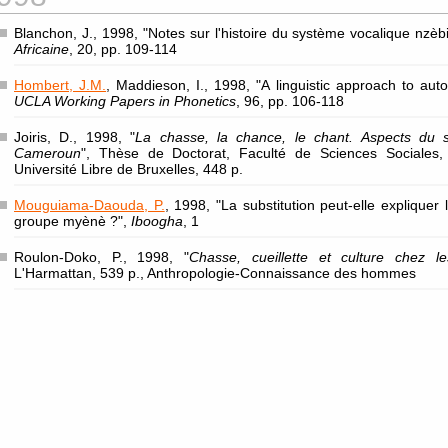
Blanchon, J., 1998, "Notes sur l'histoire du système vocalique nzèb
Africaine
, 20, pp. 109-114
Hombert, J.M.
, Maddieson, I., 1998, "A linguistic approach to aut
UCLA Working Papers in Phonetics
, 96, pp. 106-118
Joiris, D., 1998, "
La chasse, la chance, le chant. Aspects du 
Cameroun
", Thèse de Doctorat, Faculté de Sciences Sociales,
Université Libre de Bruxelles, 448 p.
Mouguiama-Daouda, P.
, 1998, "La substitution peut-elle expliquer
groupe myènè ?",
Iboogha
, 1
Roulon-Doko, P., 1998, "
Chasse, cueillette et culture chez 
L'Harmattan, 539 p., Anthropologie-Connaissance des hommes