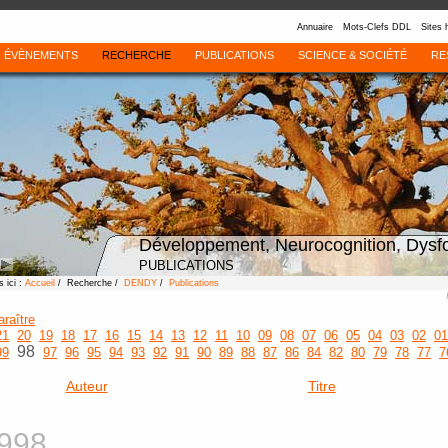
Annuaire
Mots-Clefs DDL
Sites 
ÉVÈNEMENTS
RECHERCHE
PUBLICATIONS
SCIENCE & SOCIÉTÉ
RE
Développement, Neurocognition, Dysf
PUBLICATIONS
 ici :
Accueil
/ Recherche /
DENDY
/
Publications
araître
21
20
19
18
17
16
15
14
13
12
11
10
09
08
07
06
05
04
03
02
01
98
99
97
96
95
94
93
92
91
90
89
88
87
86
84
82
80
79
78
77
7
Auteur
Titre
998