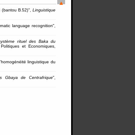
i (bantou B.52)",
Linguistique
omatic language recognition",
système rituel des Baka du
 Politiques et Economiques,
 l’homogénéité linguistique du
les Gbaya de Centrafrique
",