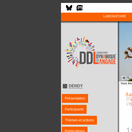
LABORATOIRE
Vous êtes
DENDY
A p
Présentation
20
19
Participants
Thèmes et actions
1
Publications