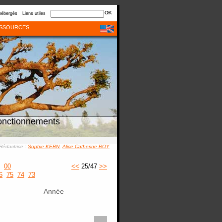
hébergés
Liens utiles
SSOURCES
onctionnements
Rédactrice :
Sophie KERN
,
Alice Catherine ROY
00
<<
25/47
>>
6
75
74
73
Année