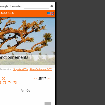
hébergés
Liens utiles
SSOURCES
onctionnements
Rédactrice :
Sophie KERN
,
Alice Catherine ROY
00
<<
25/47
>>
6
75
74
73
Année