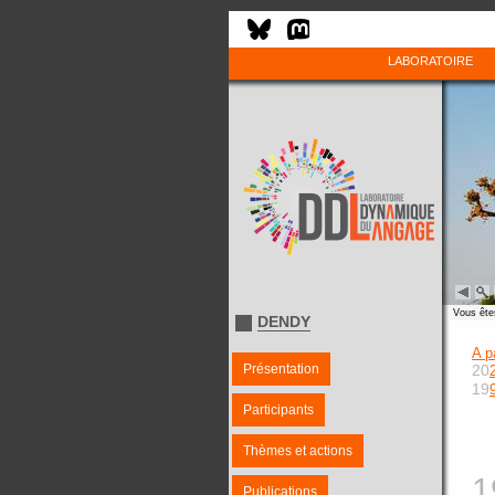
LABORATOIRE
Vous êtes
DENDY
A p
Présentation
20
19
Participants
Thèmes et actions
1
Publications