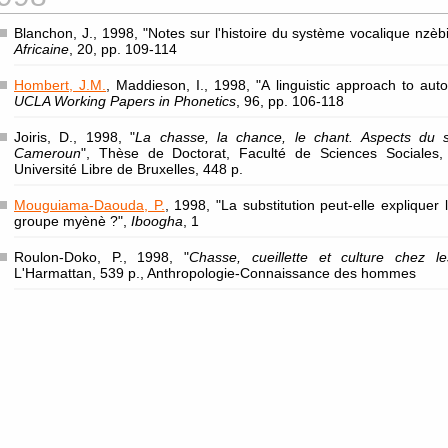
Blanchon, J., 1998, "Notes sur l'histoire du système vocalique nzèb
Africaine
, 20, pp. 109-114
Hombert, J.M.
, Maddieson, I., 1998, "A linguistic approach to aut
UCLA Working Papers in Phonetics
, 96, pp. 106-118
Joiris, D., 1998, "
La chasse, la chance, le chant. Aspects du 
Cameroun
", Thèse de Doctorat, Faculté de Sciences Sociales,
Université Libre de Bruxelles, 448 p.
Mouguiama-Daouda, P.
, 1998, "La substitution peut-elle expliquer
groupe myènè ?",
Iboogha
, 1
Roulon-Doko, P., 1998, "
Chasse, cueillette et culture chez 
L'Harmattan, 539 p., Anthropologie-Connaissance des hommes