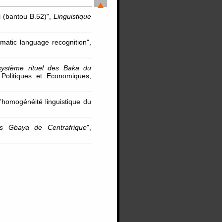
i (bantou B.52)",
Linguistique
omatic language recognition",
système rituel des Baka du
 Politiques et Economiques,
 l’homogénéité linguistique du
les Gbaya de Centrafrique
",