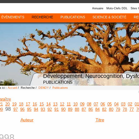
Annuaire
Mots-Clefs DDL
Sites 
ÉVÈNEMENTS
RECHERCHE
PUBLICATIONS
SCIENCE & SOCIÉTÉ
RE
Développement, Neurocognition, Dysf
PUBLICATIONS
 ici :
Accueil
/ Recherche /
DENDY
/
Publications
araître
21
20
19
18
17
16
15
14
13
12
11
10
09
08
07
06
05
04
03
02
01
98
99
97
96
95
94
93
92
91
90
89
88
87
86
84
82
80
79
78
77
7
Auteur
Titre
998