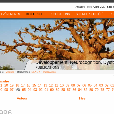
Annuaire
Mots-Clefs DDL
Sites 
ÉVÈNEMENTS
RECHERCHE
PUBLICATIONS
SCIENCE & SOCIÉTÉ
RE
Développement, Neurocognition, Dysf
PUBLICATIONS
 ici :
Accueil
/ Recherche /
DENDY
/
Publications
araître
21
20
19
18
17
16
15
14
13
12
11
10
09
08
07
06
05
04
03
02
01
96
99
98
97
95
94
93
92
91
90
89
88
87
86
84
82
80
79
78
77
7
Auteur
Titre
996