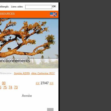
hébergés
Liens utiles
SSOURCES
onctionnements
Rédactrice :
Sophie KERN
,
Alice Catherine ROY
00
<<
27/47
>>
6
75
74
73
Année