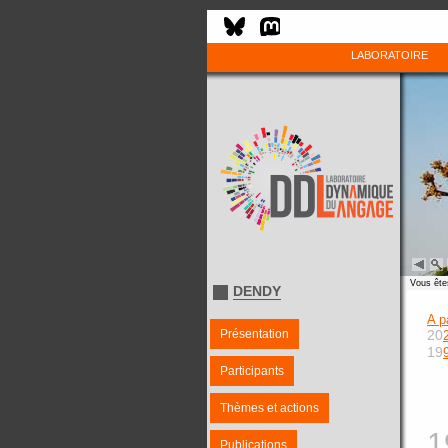
LABORATOIRE
Vous êtes
DENDY
A p
Présentation
20
19
Participants
Thèmes et actions
1
Publications