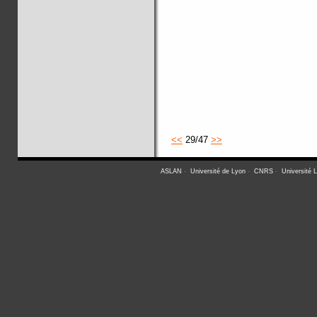
<<
29/47
>>
ASLAN
-
Université de Lyon
-
CNRS
-
Université 