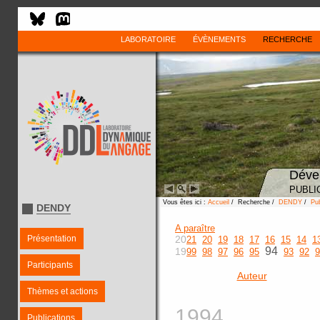
LABORATOIRE
ÉVÈNEMENTS
RECHERCHE
Déve
PUBLI
Vous êtes ici :
Accueil
/ Recherche /
DENDY
/
Pub
DENDY
A paraître
Présentation
20
21
20
19
18
17
16
15
14
1
94
19
99
98
97
96
95
93
92
9
Participants
Auteur
Thèmes et actions
1994
Publications