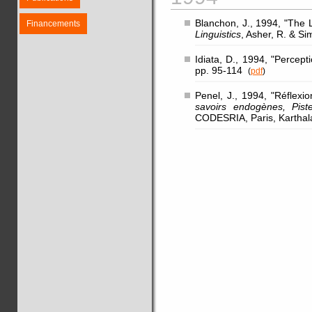
Blanchon, J., 1994, "The L
Financements
Linguistics
, Asher, R. & S
Idiata, D., 1994, "Percep
pp. 95-114
(
pdf
)
Penel, J., 1994, "Réflex
savoirs endogènes, Pis
CODESRIA, Paris, Karthal