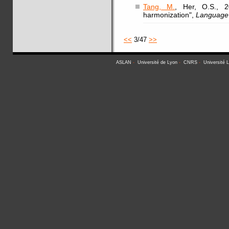
Tang, M.
, Her, O.S., 2
harmonization",
Language 
<<
3/47
>>
ASLAN
-
Université de Lyon
-
CNRS
-
Université 