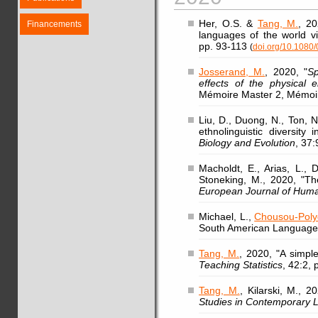
Her, O.S. &
Tang, M.
, 20
Financements
languages of the world vi
pp. 93-113
(
doi.org/10.108
Josserand, M.
, 2020, "
Sp
effects of the physical
Mémoire Master 2, Mémoir
Liu, D., Duong, N., Ton, 
ethnolinguistic diversity
Biology and Evolution
, 37
Macholdt, E., Arias, L.,
Stoneking, M., 2020, "Th
European Journal of Hum
Michael, L.,
Chousou-Polyd
South American Language
Tang, M.
, 2020, "A simple
Teaching Statistics
, 42:2,
Tang, M.
, Kilarski, M., 
Studies in Contemporary L