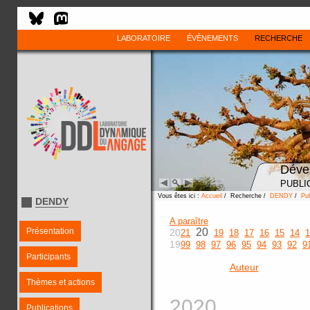
LABORATOIRE
ÉVÈNEMENTS
RECHERCHE
Déve
PUBLI
Vous êtes ici :
Accueil
/ Recherche /
DENDY
/
Pub
DENDY
A paraître
Présentation
20
20
21
19
18
17
16
15
14
1
19
99
98
97
96
95
94
93
92
9
Participants
Auteur
Thèmes et actions
2020
Publications