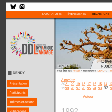
LABORATOIRE
ÉVÈNEMENTS
RECHERCHE
Déve
PUBLI
Vous êtes ici :
Accueil
/ Recherche /
DENDY
/
Pub
DENDY
A paraître
Présentation
20
21
20
19
18
17
16
15
14
1
92
19
99
98
97
96
95
94
93
9
Participants
Auteur
Thèmes et actions
1992
Publications