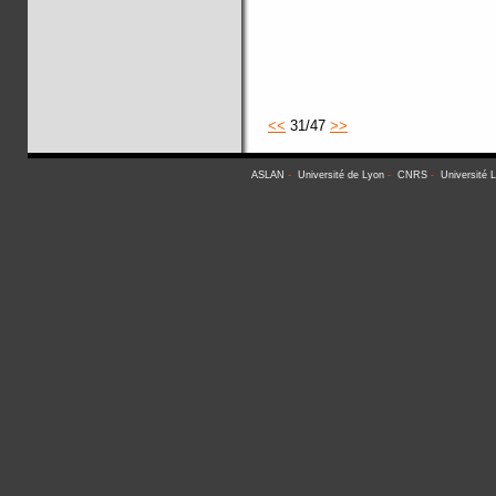
<<
31/47
>>
ASLAN
-
Université de Lyon
-
CNRS
-
Université 