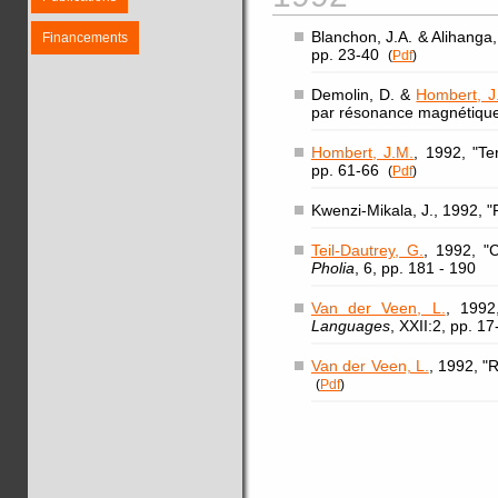
Blanchon, J.A. & Alihanga
Financements
pp. 23-40
(
Pdf
)
Demolin, D. &
Hombert, J
par résonance magnétiqu
Hombert, J.M.
, 1992, "T
pp. 61-66
(
Pdf
)
Kwenzi-Mikala, J., 1992, "P
Teil-Dautrey, G.
, 1992, "
Pholia
, 6, pp. 181 - 190
Van der Veen, L.
, 1992
Languages
, XXII:2, pp. 17
Van der Veen, L.
, 1992, "
(
Pdf
)